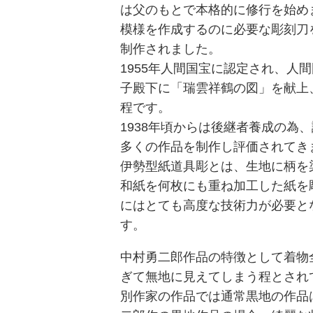
は父のもとで本格的に修行を始め
模様を作成するのに必要な彫刻刀を
制作されました。
1955年人間国宝に認定され、人
子殿下に「瑞雲祥鶴の図」を献上
程です。
1938年頃からは後継者養成の為
多くの作品を制作し評価されてきま
伊勢型紙道具彫とは、生地に柄を
和紙を何枚にも重ね加工した紙を
にはとても高度な技術力が必要とな
す。
中村勇二郎作品の特徴として着物
ぎて無地に見えてしまう程とされ
別作家の作品では通常黒地の作品