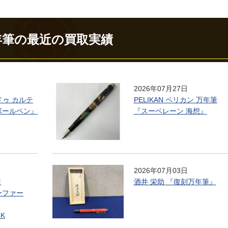
年筆の最近の買取実績
2026年07月27日
 ドゥ カルテ
PELIKAN ペリカン 万年筆
ボールペン』
『スーベレーン 海想』
2026年07月03日
筆
酒井 栄助 『復刻万年筆』
ェーファー
4K