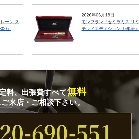
2026年06月18日
ベレーン ス
モンブラン『セミラミス リ
800』
テッドエディション 万年筆
無料
定料、出張費すべて
にご来店・ご相談下さい。