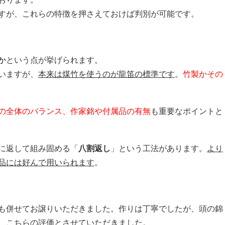
すが、これらの特徴を押さえておけば判別が可能です。
か
という点が挙げられます。
いますが、
本来は煤竹を使うのが龍笛の標準です
。
竹製かその
の全体のバランス、作家銘や付属品の有無
も重要なポイントと
に返して組み固める「
八割返し
」という工法があります。
より
品には好んで用いられます
。
も併せてお譲りいただきました。作りは丁寧でしたが、頭の錦
、こちらの評価とさせていただきました。