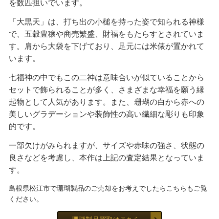
を数匹担いでいます。
「大黒天」は、打ち出の小槌を持った姿で知られる神様
で、五穀豊穣や商売繁盛、財福をもたらすとされていま
す。肩から大袋を下げており、足元には米俵が置かれて
います。
七福神の中でもこの二神は意味合いが似ていることから
セットで飾られることが多く、さまざまな幸福を願う縁
起物として人気があります。また、珊瑚の白から赤への
美しいグラデーションや装飾性の高い繊細な彫りも印象
的です。
一部欠けがみられますが、サイズや赤味の強さ、状態の
良さなどを考慮し、本作は上記の査定結果となっていま
す。
島根県松江市で珊瑚製品のご売却をお考えでしたらこちらもご覧
ください。