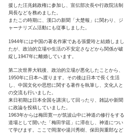
援した汪兆銘政権に参加し、宣伝部次長や行政院法制
局長などを務めました。
またこの時期に、漢口の新聞「大楚報」に関わり、ジ
ャーナリズム活動にも従事しました。
1944年には中国の著名作家である張愛玲と結婚しまし
たが、政治的立場や生活の不安定さなどから関係が破
綻し1947年に離婚しています。
第二次世界大戦後、政治的立場が悪化したことから、
1950年に日本へ渡ります。その後は日本で長く生活
し、中国文化や思想に関する著作を執筆し、文化人と
の交流も行いました。
来日初期は日本全国を講演して回ったり、雑誌や新聞
に政論を投稿していました。
1963年からは梅田寛一が筑波山中に神道の修行をする
道場として開いた「梅田学筳」に滞在し、神道につい
て学びます。ここで岡潔や湯川秀樹、保田與重郎など