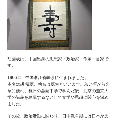
胡蘭成は、中国出身の思想家・政治家・作家・書家で
す。
1906年、中国浙江省
嵊県に生まれました。
本名は
胡 積蕊、幼名は蕊生といいます。若い頃から文
章に優れ、杭州の蕙蘭中学で学んだ後、北京の燕京大
学の講義を聴講するなどして文学や思想に関心を深め
ました。
その後、政治活動に関わり、日中戦争期には日本が支