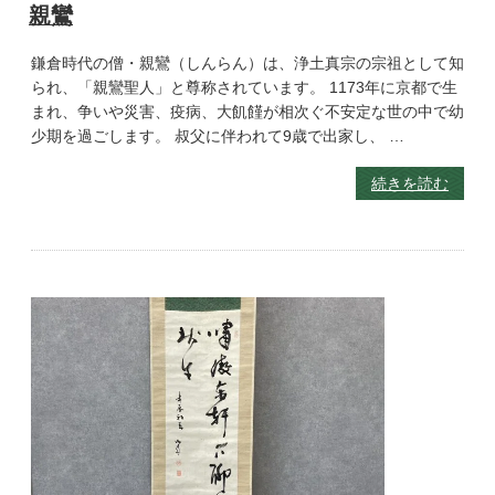
親鸞
鎌倉時代の僧・親鸞（しんらん）は、浄土真宗の宗祖として知
られ、「親鸞聖人」と尊称されています。 1173年に京都で生
まれ、争いや災害、疫病、大飢饉が相次ぐ不安定な世の中で幼
少期を過ごします。 叔父に伴われて9歳で出家し、 …
続きを読む