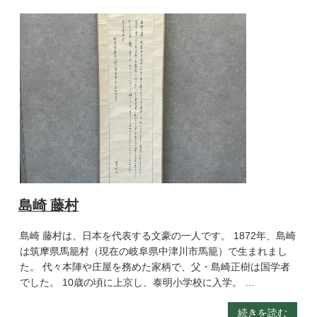
島崎 藤村
島崎 藤村は、日本を代表する文豪の一人です。 1872年、島崎
は筑摩県馬籠村（現在の岐阜県中津川市馬籠）で生まれまし
た。 代々本陣や庄屋を務めた家柄で、父・島崎正樹は国学者
でした。 10歳の頃に上京し、泰明小学校に入学。 …
続きを読む