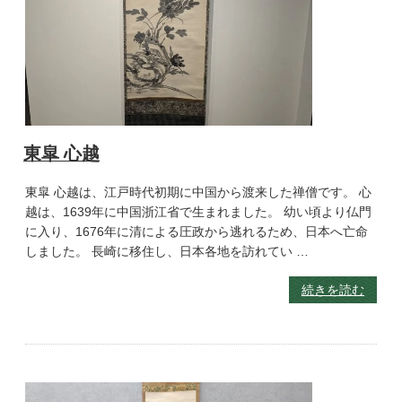
東皐 心越
東皐 心越は、江戸時代初期に中国から渡来した禅僧です。 心
越は、1639年に中国浙江省で生まれました。 幼い頃より仏門
に入り、1676年に清による圧政から逃れるため、日本へ亡命
しました。 長崎に移住し、日本各地を訪れてい …
続きを読む