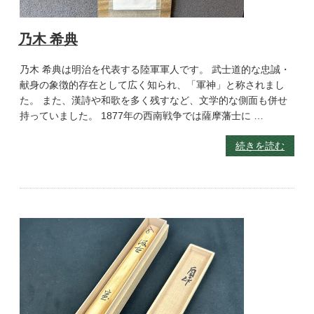
乃木 希典
乃木 希典は明治を代表する陸軍軍人です。 武士道的な忠誠・
献身の象徴的存在として広く知られ、「軍神」と称されまし
た。 また、漢詩や和歌を多く残すなど、文学的な側面も併せ
持っていました。 1877年の西南戦争では薩摩藩士に …
続きを読む