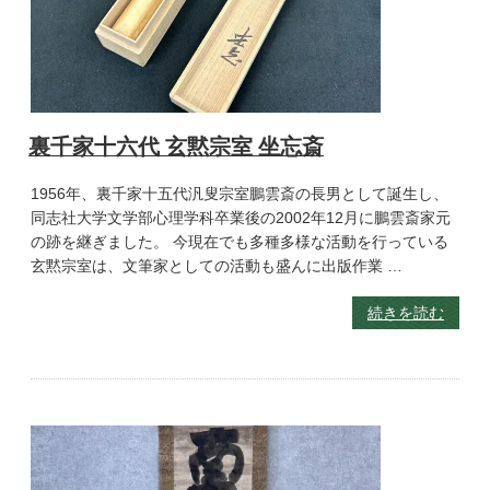
裏千家十六代 玄黙宗室 坐忘斎
1956年、裏千家十五代汎叟宗室鵬雲斎の長男として誕生し、
同志社大学文学部心理学科卒業後の2002年12月に鵬雲斎家元
の跡を継ぎました。 今現在でも多種多様な活動を行っている
玄黙宗室は、文筆家としての活動も盛んに出版作業 …
続きを読む