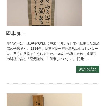
即非 如一
即非如一は、江戸時代前期に中国・明から日本へ渡来した臨済
宗の僧侶です。 1616年、福建省福州府福清県に生まれた如一
は、早くに父親を亡くしました。18歳で出家した後、黄檗宗
の開祖である「隠元隆琦」に師事しています。 隠元 …
続きを読む