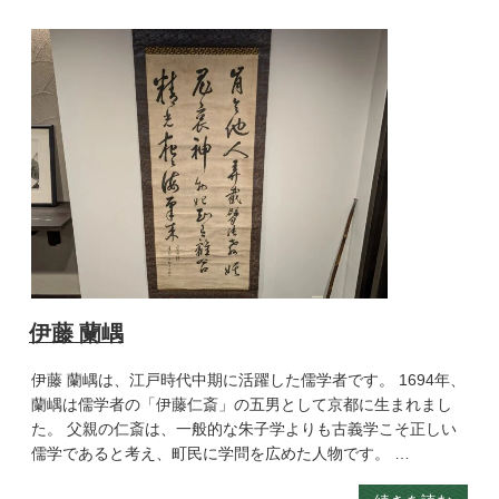
伊藤 蘭嵎
伊藤 蘭嵎は、江戸時代中期に活躍した儒学者です。 1694年、
蘭嵎は儒学者の「伊藤仁斎」の五男として京都に生まれまし
た。 父親の仁斎は、一般的な朱子学よりも古義学こそ正しい
儒学であると考え、町民に学問を広めた人物です。 …