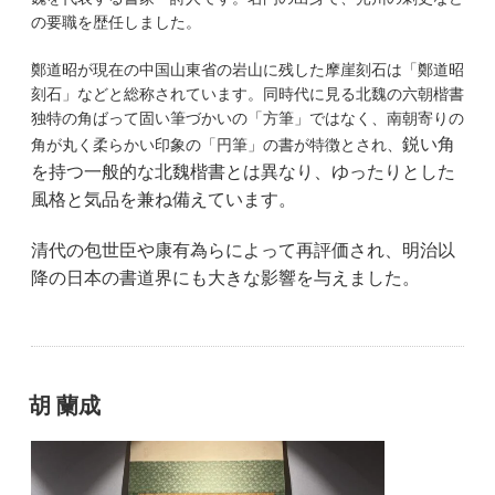
の要職を歴任しました。
鄭道昭が現在の中国山東省の岩山に残した摩崖刻石は「鄭道昭
刻石」などと総称されています。同時代に見る北魏の六朝楷書
独特の角ばって固い筆づかいの「方筆」ではなく、南朝寄りの
鋭い角
角が丸く柔らかい印象の「円筆」の書が特徴とされ、
を持つ一般的な北魏楷書とは異なり、ゆったりとした
風格と気品を兼ね備えています。
清代の包世臣や康有為らによって再評価され、明治以
降の日本の書道界にも大きな影響を与えました。
胡 蘭成