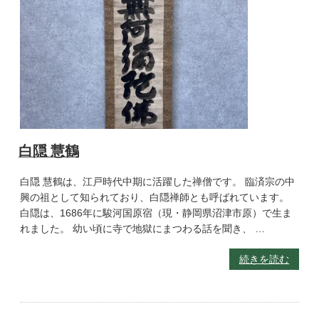
白隠 慧鶴
白隠 慧鶴は、江戸時代中期に活躍した禅僧です。 臨済宗の中
興の祖として知られており、白隠禅師とも呼ばれています。
白隠は、1686年に駿河国原宿（現・静岡県沼津市原）で生ま
れました。 幼い頃に寺で地獄にまつわる話を聞き、 …
続きを読む