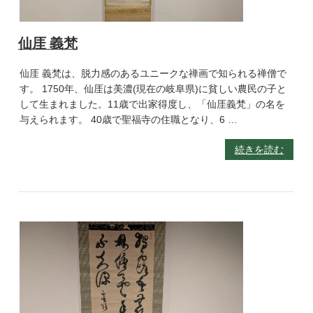
仙厓 義梵
仙厓 義梵は、脱力感のあるユニークな禅画で知られる禅僧で
す。 1750年、仙厓は美濃(現在の岐阜県)に貧しい農民の子と
して生まれました。11歳で出家得度し、「仙厓義梵」の名を
与えられます。 40歳で聖福寺の住職となり、6 …
続きを読む