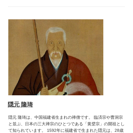
隠元 隆琦
隠元 隆琦は、中国福建省生まれの禅僧です。 臨済宗や曹洞宗
と並ぶ、日本の三大禅宗のひとつである「黄檗宗」の開祖とし
て知られています。 1592年に福建省で生まれた隠元は、28歳