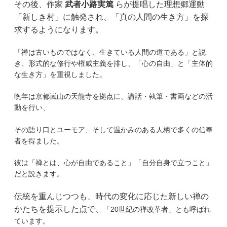
その後、作家
武者小路実篤
らが提唱した理想郷運動
「新しき村」に触発され、「真の人間の生き方」を探
求するようになります。
「禅は古いものではなく、生きている人間の道である」と説
き、形式的な修行や権威主義を排し、「心の自由」と「主体的
な生き方」を重視しました。
晩年は京都嵐山の天龍寺を拠点に、講話・執筆・書画などの活
動を行い、
その語り口とユーモア、そして温かみのある人柄で多くの信奉
者を得ました。
彼は「禅とは、心が自由であること」「自分自身で立つこと」
だと説きます。
伝統を重んじつつも、時代の変化に応じた新しい禅の
かたちを提示した点で、
「20世紀の禅改革者」とも呼ばれ
ています。