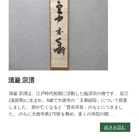
清巌 宗渭
清巌 宗渭は、江戸時代前期に活動した臨済宗の僧です。 近江
(滋賀県)に生まれ、9歳で大徳寺の「玉甫紹琮」について得度
しました。 師が亡くなると「賢谷宗良」のもとにつきまし
た。 のちに大徳寺第170世を務め、多くの寺院の開 …
続きを読む