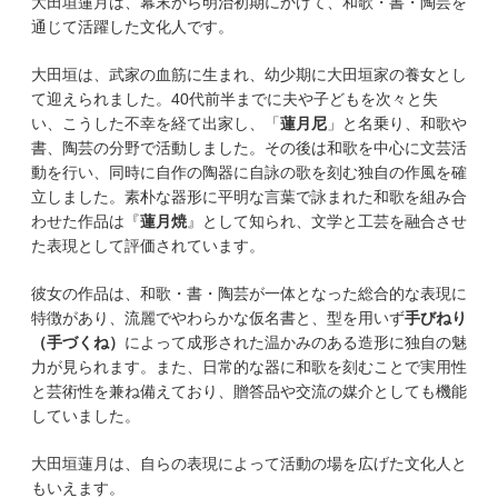
大田垣蓮月は、幕末から明治初期にかけて、和歌・書・陶芸を
通じて活躍した文化人です。
大田垣は、武家の血筋に生まれ、幼少期に大田垣家の養女とし
て迎えられました。40代前半までに夫や子どもを次々と失
い、こうした不幸を経て出家し、「
蓮月尼
」と名乗り、和歌や
書、陶芸の分野で活動しました。その後は和歌を中心に文芸活
動を行い、同時に自作の陶器に自詠の歌を刻む独自の作風を確
立しました。素朴な器形に平明な言葉で詠まれた和歌を組み合
わせた作品は『
蓮月焼
』として知られ、文学と工芸を融合させ
た表現として評価されています。
彼女の作品は、和歌・書・陶芸が一体となった総合的な表現に
特徴があり、流麗でやわらかな仮名書と、型を用いず
手びねり
（手づくね）
によって成形された温かみのある造形に独自の魅
力が見られます。また、日常的な器に和歌を刻むことで実用性
と芸術性を兼ね備えており、贈答品や交流の媒介としても機能
していました。
大田垣蓮月は、自らの表現によって活動の場を広げた文化人と
もいえます。