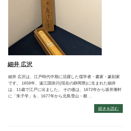
細井 広沢
細井 広沢は、江戸時代中期に活躍した儒学者・書家・篆刻家
です。 1658年、遠江国掛川(現在の静岡県)に生まれた細井
は、11歳で江戸に出ました。 その後は、1672年から坂井漸軒
に「朱子学」を、1677年から北島雪山・都 …
続きを読む