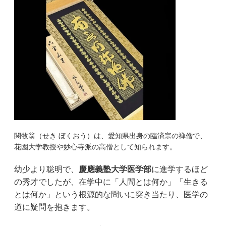
関牧翁（せき ぼくおう）は、愛知県出身の臨済宗の禅僧で、
花園大学教授や妙心寺派の高僧として知られます。
幼少より聡明で、
慶應義塾大学医学部
に進学するほど
の秀才でしたが、在学中に「人間とは何か」「生きる
とは何か」という根源的な問いに突き当たり、医学の
道に疑問を抱きます。