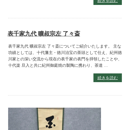
続きを読む
表千家九代 曠叔宗左 了々斎
表千家九代 曠叔宗左 了々斎についてご紹介いたします。 主な
功績としては、十代藩主・徳川治宝の茶頭として仕え、紀州徳
川家との深い交流から現在の表千家の表門を拝領したことや、
十代楽 旦入と共に紀州御庭焼の製陶に携わり、茶道 …
続きを読む