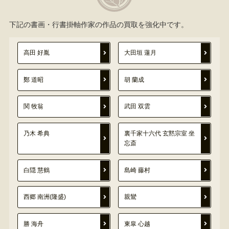
下記の書画・行書掛軸作家の作品の買取を強化中です。
高田 好胤
大田垣 蓮月
鄭 道昭
胡 蘭成
関 牧翁
武田 双雲
乃木 希典
裏千家十六代 玄黙宗室 坐
忘斎
白隠 慧鶴
島崎 藤村
西郷 南洲(隆盛)
親鸞
勝 海舟
東皐 心越