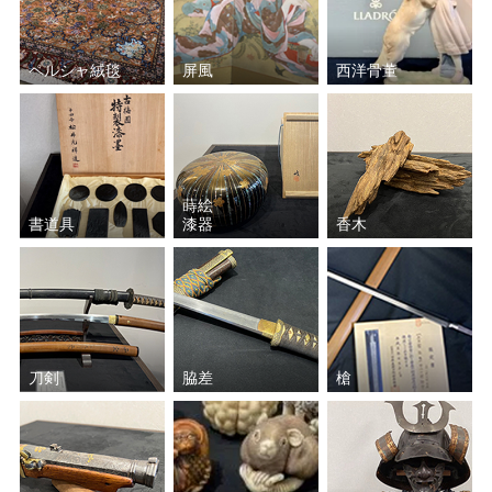
ペルシャ絨毯
屏風
西洋骨董
蒔絵
書道具
漆器
香木
刀剣
脇差
槍