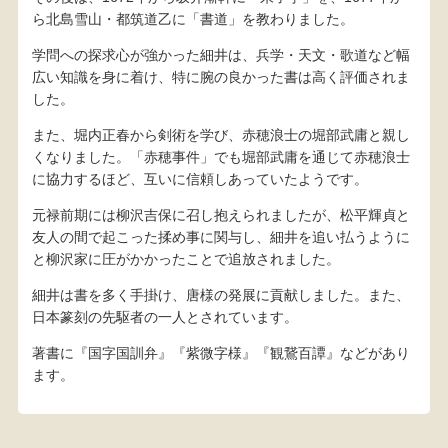
ら北島雪山・都筑道乙に「書道」を教わりました。
学問への探求心が強かった細井は、兵学・天文・歌道など幅
広い知識を身に着け、特に腕の良かった書は高く評価されま
した。
また、堀内正春から剣術を学び、赤穂浪士の堀部武庸と親し
くなりました。「赤穂事件」でも堀部武庸を通じて赤穂浪士
に協力するほど、互いに信頼しあっていたようです。
元禄前期には柳沢吉保に召し抱えられましたが、松平輝貞と
友人の間で起こった揉め事に関与し、細井を追い払うように
と柳沢家に圧がかかったことで追放されました。
細井は書を多く手掛け、唐様の発展に貢献しました。また、
日本篆刻の先駆者の一人とされています。
著書に『国字国訓弁』『紫微字様』『観鵞百譚』などがあり
ます。