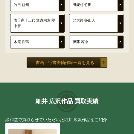
竹田 益州
田能村 竹田
表千家十三代 無盡宗左 即
北大路 魯山人
中斎
木庵 性瑫
伊藤 若冲
書画・行書掛軸作家一覧を見る
細井 広沢作品 買取実績
緑和堂で買取らせていただいた細井 広沢作品をご紹介