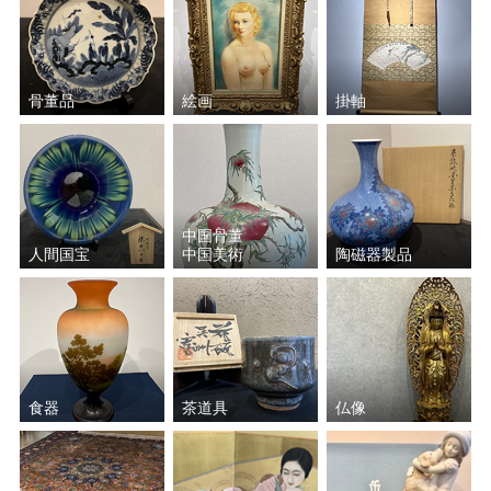
骨董品
絵画
掛軸
中国骨董
人間国宝
中国美術
陶磁器製品
食器
茶道具
仏像