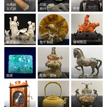
火縄銃
印籠
古式銃
根付
甲冑
象牙製品
鼈甲製品
珊瑚製品
翡翠
彫刻・置物
ブロンズ製品