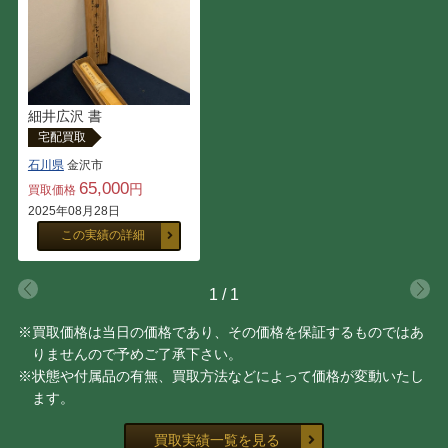
細井広沢 書
宅配買取
石川県
金沢市
65,000
円
買取価格
2025年08月28日
この実績の詳細
1
/
1
※買取価格は当日の価格であり、その価格を保証するものではあ
りませんので予めご了承下さい。
※状態や付属品の有無、買取方法などによって価格が変動いたし
ます。
買取実績一覧を見る