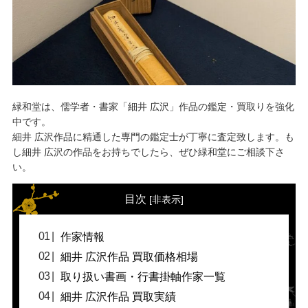
緑和堂は、儒学者・書家「細井 広沢」作品の鑑定・買取りを強化
中です。
細井 広沢作品に精通した専門の鑑定士が丁寧に査定致します。も
し細井 広沢の作品をお持ちでしたら、ぜひ緑和堂にご相談下さ
い。
目次
[
非表示
]
作家情報
細井 広沢作品 買取価格相場
取り扱い書画・行書掛軸作家一覧
細井 広沢作品 買取実績