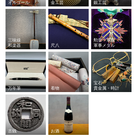
オルゴール
金工芸
銀工芸
三味線
勲章・軍服
和楽器
尺八
軍事メダル
宝石
万年筆
着物
貴金属・時計
古銭
お酒