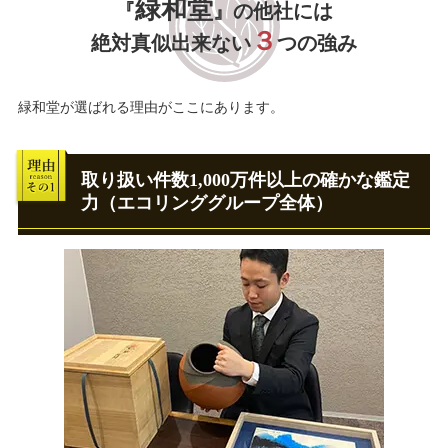
緑和堂
『
』の他社には
３
絶対真似出来ない
つの強み
緑和堂が選ばれる理由がここにあります。
取り扱い件数1,000万件以上の確かな鑑定
力（エコリンググループ全体）