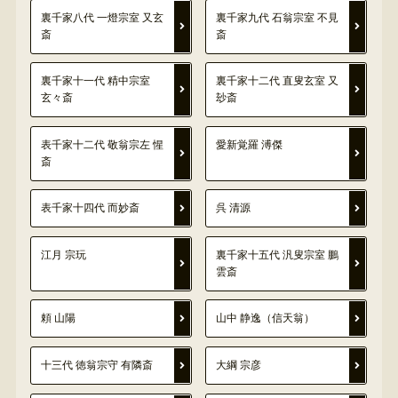
裏千家八代 一燈宗室 又玄
裏千家九代 石翁宗室 不見
斎
斎
裏千家十一代 精中宗室
裏千家十二代 直叟玄室 又
玄々斎
玅斎
表千家十二代 敬翁宗左 惺
愛新覚羅 溥傑
斎
表千家十四代 而妙斎
呉 清源
江月 宗玩
裏千家十五代 汎叟宗室 鵬
雲斎
頼 山陽
山中 静逸（信天翁）
十三代 徳翁宗守 有隣斎
大綱 宗彦