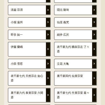
清巌 宗渭
隠元 隆琦
小堀 遠州
仙厓 義梵
即非 如一
細井 広沢
伊藤 蘭嵎
表千家九代 曠叔宗左 了々
斎
小田 雪窓
立花 大亀
表千家七代 天然宗左 如心
裏千家四代 仙叟宗室
斎
裏千家六代 泰叟宗室 六閑
裏千家七代 竺叟宗室 最々
斎
斎