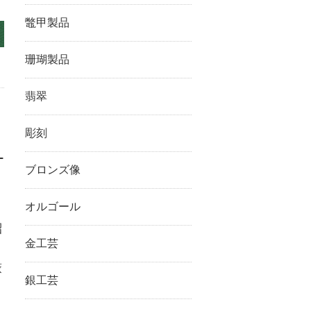
鼈甲製品
珊瑚製品
翡翠
彫刻
り
ブロンズ像
オルゴール
紹
金工芸
厳
銀工芸