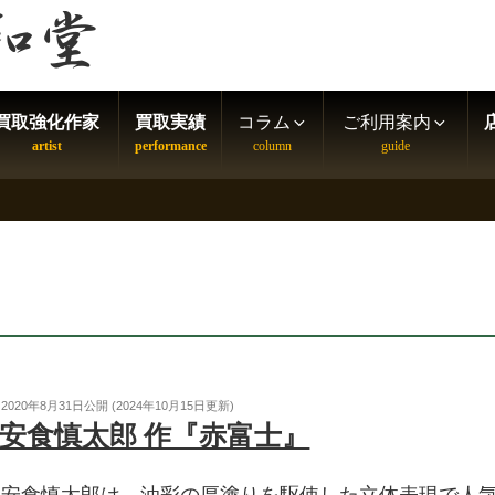
買取強化作家
買取実績
コラム
ご利用案内
2020年8月31日
公開 (
2024年10月15日
更新)
安食慎太郎 作『赤富士』