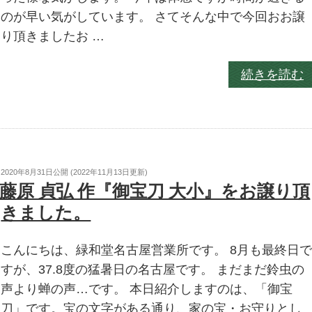
のが早い気がしています。 さてそんな中で今回おお譲
り頂きましたお …
続きを読む
2020年8月31日
公開 (
2022年11月13日
更新)
藤原 貞弘 作『御宝刀 大小』をお譲り頂
きました。
こんにちは、緑和堂名古屋営業所です。 8月も最終日
すが、37.8度の猛暑日の名古屋です。 まだまだ鈴虫の
声より蝉の声…です。 本日紹介しますのは、「御宝
刀」です。宝の文字がある通り、家の宝・お守りとし