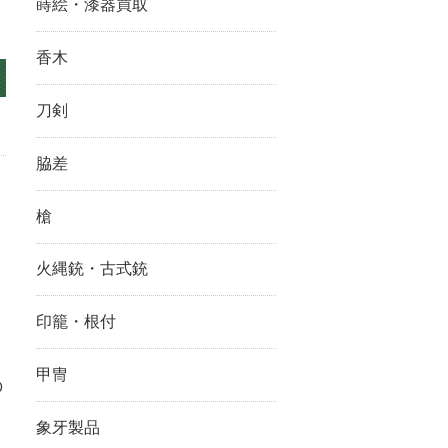
蒔絵・漆器買取
香木
刀剣
脇差
槍
火縄銃・古式銃
印籠・根付
し
甲冑
の
象牙製品