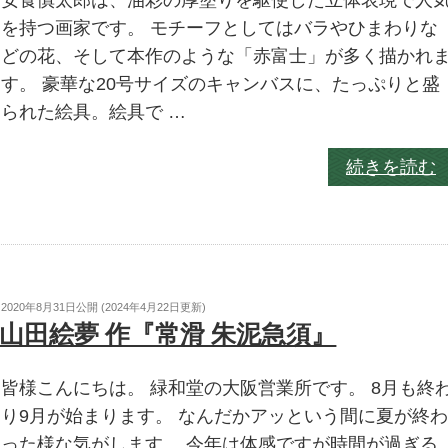
安食慎太郎は、油彩の厚塗りを駆使した立体表現で人
を持つ画家です。 モチーフとしてはバラやひまわりな
どの花、そして本作のような「赤富士」が多く描かれ
す。 豪華な20号サイズのキャンバスに、たっぷりと盛
られた絵具。絵具で …
続きを読む
2020年8月31日
公開 (
2024年4月22日
更新)
山田絵夢 作『常滑 朱泥急須』
皆様こんにちは。 緑和堂の大阪営業所です。 8月も終
り9月が始まります。 なんだかアッという間に夏が終
った様な気がします。 今年は体感ですが時間が過ぎる