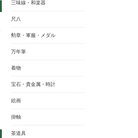
三味線・和楽器
尺八
勲章・軍服・メダル
万年筆
着物
宝石・貴金属・時計
ま
絵画
掛軸
茶道具