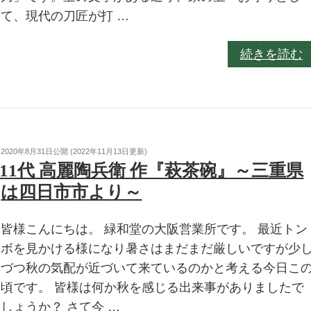
て、現代の刀匠が打 …
続きを読む
2020年8月31日
公開 (
2022年11月13日
更新)
11代 高麗陶兵衛 作『萩茶碗』～三重県
は四日市市より～
皆様こんにちは。 緑和堂の大阪営業所です。 最近トン
ボを見かける様になり暑さはまだまだ厳しいですが少
づつ秋の気配が近づいて来ているのかと考える今日こ
頃です。 皆様は何か秋を感じる出来事がありましたで
しょうか？ さて今 …