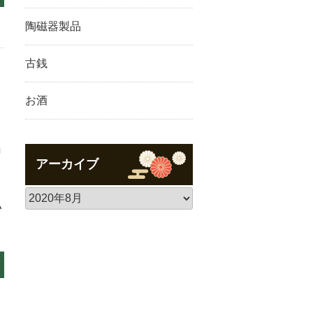
陶磁器製品
古銭
お酒
出
アーカイブ
り
い