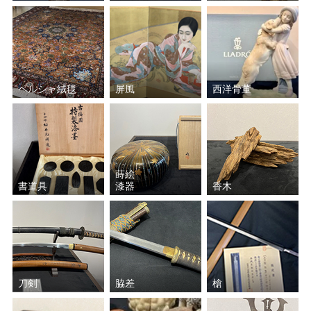
ペルシャ絨毯
屏風
西洋骨董
蒔絵
書道具
漆器
香木
刀剣
脇差
槍