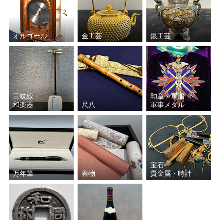
オルゴール
金工芸
銀工芸
三味線
勲章・軍服
和楽器
尺八
軍事メダル
宝石
万年筆
着物
貴金属・時計