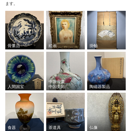
ます。
骨董品
絵画
掛軸
中国骨董
人間国宝
中国美術
陶磁器製品
食器
茶道具
仏像