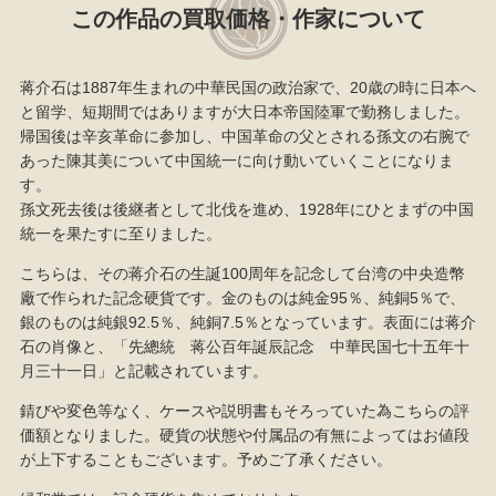
この作品の買取価格・作家について
蒋介石は1887年生まれの中華民国の政治家で、20歳の時に日本へ
と留学、短期間ではありますが大日本帝国陸軍で勤務しました。
帰国後は辛亥革命に参加し、中国革命の父とされる孫文の右腕で
あった陳其美について中国統一に向け動いていくことになりま
す。
孫文死去後は後継者として北伐を進め、1928年にひとまずの中国
統一を果たすに至りました。
こちらは、その蒋介石の生誕100周年を記念して台湾の中央造幣
廠で作られた記念硬貨です。金のものは純金95％、純銅5％で、
銀のものは純銀92.5％、純銅7.5％となっています。表面には蒋介
石の肖像と、「先總統 蒋公百年誕辰記念 中華民国七十五年十
月三十一日」と記載されています。
錆びや変色等なく、ケースや説明書もそろっていた為こちらの評
価額となりました。硬貨の状態や付属品の有無によってはお値段
が上下することもございます。予めご了承ください。