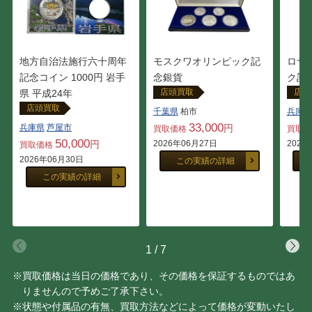
地方自治法施行六十周年
モスクワオリンピック記
ロサ
記念コイン 1000円 岩手
念銀貨
ク記念
店頭買取
店頭
県 平成24年
店頭買取
千葉県
柏市
兵庫県
33,000
兵庫県
芦屋市
円
買取価格
買取
50,000
円
2026年06月27日
2026
買取価格
2026年06月30日
この実績の詳細
この実績の詳細
1
/
7
※買取価格は当日の価格であり、その価格を保証するものではあ
りませんので予めご了承下さい。
※状態や付属品の有無、買取方法などによって価格が変動いたし