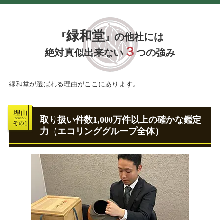
緑和堂
『
』の他社には
３
絶対真似出来ない
つの強み
緑和堂が選ばれる理由がここにあります。
取り扱い件数1,000万件以上の確かな鑑定
力（エコリンググループ全体）