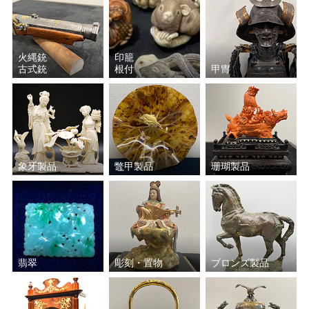
火縄銃
印籠
古式銃
根付
甲冑
象牙製品
鼈甲製品
珊瑚製品
翡翠
彫刻・置物
ブロンズ製品