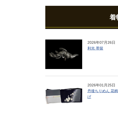
着
2026年07月26日
利光 帯留
2026年01月25日
丹後ちりめん 花柄
げ