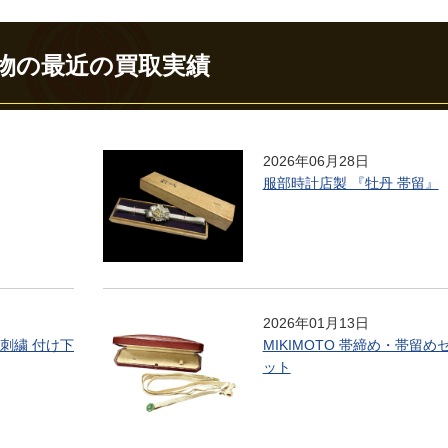
物の最近の買取実績
2026年06月28日
服部時計店製 『牡丹 帯留』
2026年01月13日
刺繍 付け下
MIKIMOTO 帯締め・帯留め
ット