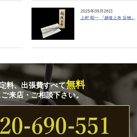
2025年09月28日
上村 昭一 『越後上布 反物』
無料
定料、出張費すべて
にご来店・ご相談下さい。