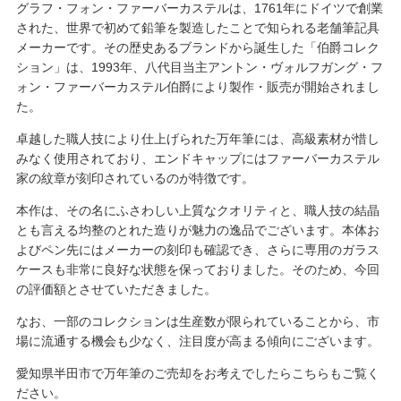
グラフ・フォン・ファーバーカステルは、1761年にドイツで創業
された、世界で初めて鉛筆を製造したことで知られる老舗筆記具
メーカーです。その歴史あるブランドから誕生した「伯爵コレク
ション」は、1993年、八代目当主アントン・ヴォルフガング・フ
ォン・ファーバーカステル伯爵により製作・販売が開始されまし
た。
卓越した職人技により仕上げられた万年筆には、高級素材が惜し
みなく使用されており、エンドキャップにはファーバーカステル
家の紋章が刻印されているのが特徴です。
本作は、その名にふさわしい上質なクオリティと、職人技の結晶
とも言える均整のとれた造りが魅力の逸品でございます。本体お
よびペン先にはメーカーの刻印も確認でき、さらに専用のガラス
ケースも非常に良好な状態を保っておりました。そのため、今回
の評価額とさせていただきました。
なお、一部のコレクションは生産数が限られていることから、市
場に流通する機会も少なく、注目度が高まる傾向にございます。
愛知県半田市で万年筆のご売却をお考えでしたらこちらもご覧く
ださい。