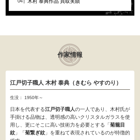
木村 泰典作品 買取実績
作家情報
江戸切子職人 木村 泰典（きむら やすのり）
生没： 1950年～
日本を代表する
江戸切子職人
の一人であり、木村氏が
手掛ける品物は、透明感の高いクリスタルガラスを使
用し、更にそこに高い技術力を必要とする「
菊籠目
紋
」「
菊繋ぎ紋
」を重ねて表現されているのが特徴的