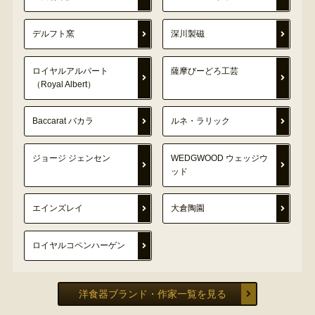
デルフト窯
深川製磁
ロイヤルアルバート
薩摩びーどろ工芸
（Royal Albert）
Baccarat バカラ
ルネ・ラリック
ジョージ ジェンセン
WEDGWOOD ウェッジウ
ッド
エインズレイ
大倉陶園
ロイヤルコペンハーゲン
洋食器ブランド・作家一覧を見る