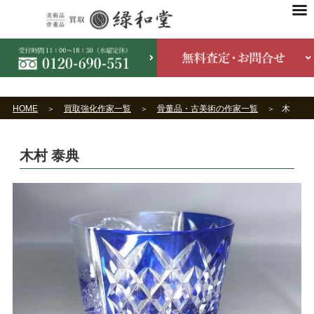
HOME
買取強化作家一覧
骨董品・古美術の作家一覧
木村 泰典
木村 泰典