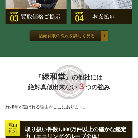
店頭買取の流れを詳しく見る
緑和堂
『
』の他社には
３
絶対真似出来ない
つの強み
緑和堂が選ばれる理由がここにあります。
取り扱い件数1,000万件以上の確かな鑑定
力（エコリンググループ全体）