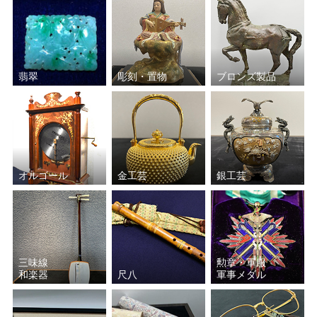
翡翠
彫刻・置物
ブロンズ製品
オルゴール
金工芸
銀工芸
三味線
勲章・軍服
和楽器
尺八
軍事メダル