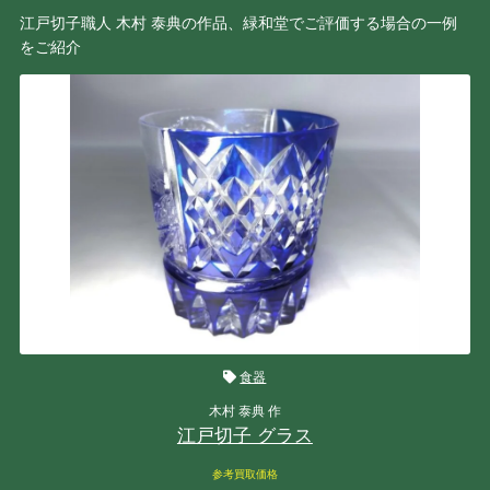
江戸切子職人 木村 泰典の作品、緑和堂でご評価する場合の一例
をご紹介
食器
木村 泰典 作
江戸切子 グラス
参考買取価格