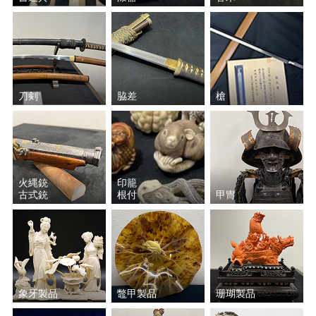
刀剣
脇差
槍
火縄銃
印籠
古式銃
根付
甲冑
象牙製品
鼈甲製品
珊瑚製品