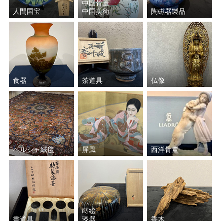
中国骨董
人間国宝
中国美術
陶磁器製品
食器
茶道具
仏像
ペルシャ絨毯
屏風
西洋骨董
蒔絵
書道具
漆器
香木