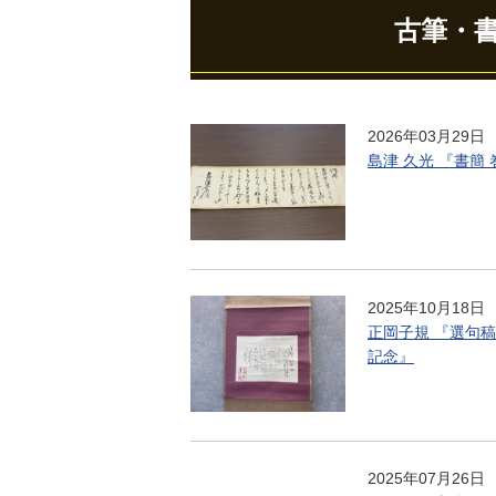
古筆・
2026年03月29日
島津 久光 『書簡
2025年10月18日
正岡子規 『選句稿
記念』
2025年07月26日