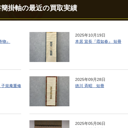
書簡掛軸の最近の買取実績
2025年10月19日
 巻物』
本居 宣長『霞如春』 短冊
2025年09月28日
 子規庵重修
徳川 斉昭 短冊
2025年05月06日