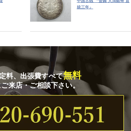
貨
中国古銭 『壹圓 大清銀幣 宣
統三年』
無料
定料、出張費すべて
にご来店・ご相談下さい。