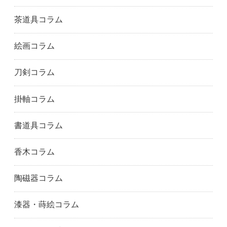
新宿区
杉並区
中央区
北区
豊島区
神奈川県
茶道具コラム
藤沢市
鎌倉市
川崎市
絵画コラム
相模原市
横浜市
福岡県
筑紫野市
福岡市
春日市
刀剣コラム
糟屋郡
北九州市
久留米市
大野城市
熊本県
熊本市
掛軸コラム
大分市
佐賀県
唐津市
佐賀市
長崎県
長崎市
書道具コラム
香木コラム
陶磁器コラム
漆器・蒔絵コラム