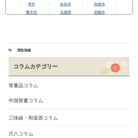
堺市
吹田市
高槻市
豊中市
兵庫県
尼崎市
芦屋市
姫路市
神戸市
西宮市
宝塚市
奈良県
生駒市
奈良市
和歌山市
岐阜県
岐阜市
愛知県
買取実績
一宮市
春日井市
名古屋市
岡崎市
豊橋市
豊田市
コラムカテゴリー
三重県
津市
四日市市
埼玉県
川口市
さいたま市
骨董品コラム
千葉県
千葉市
船橋市
市川市
東京都
足立区
中国骨董コラム
江戸川区
八王子市
板橋区
葛飾区
江東区
町田市
目黒区
港区
中野区
三味線・和楽器コラム
練馬区
西東京市
大田区
世田谷区
渋谷区
品川区
尺八コラム