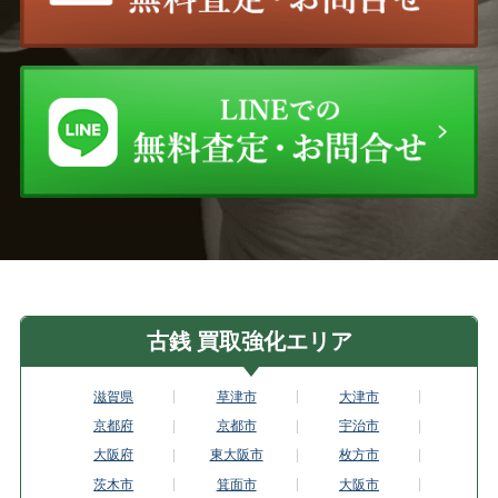
古銭 買取強化エリア
滋賀県
草津市
大津市
京都府
京都市
宇治市
大阪府
東大阪市
枚方市
茨木市
箕面市
大阪市