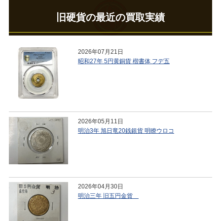
旧硬貨の最近の買取実績
2026年07月21日
昭和27年 5円黄銅貨 楷書体 フデ五
2026年05月11日
明治3年 旭日竜20銭銀貨 明瞭ウロコ
2026年04月30日
明治三年 旧五円金貨