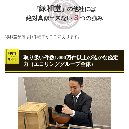
緑和堂
『
』の他社には
３
絶対真似出来ない
つの強み
緑和堂が選ばれる理由がここにあります。
取り扱い件数1,000万件以上の確かな鑑定
力（エコリンググループ全体）