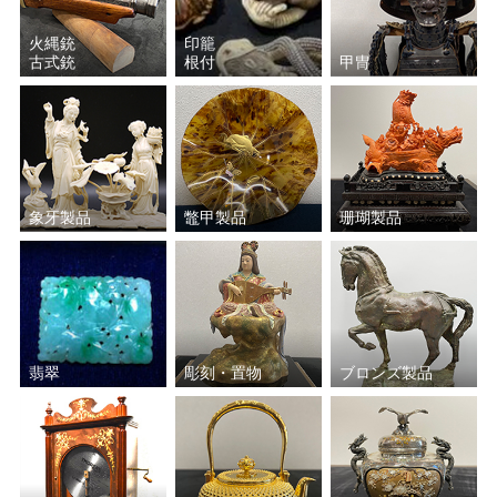
火縄銃
印籠
古式銃
根付
甲冑
象牙製品
鼈甲製品
珊瑚製品
翡翠
彫刻・置物
ブロンズ製品