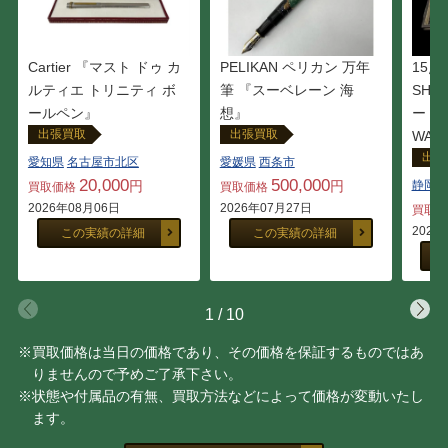
Cartier 『マスト ドゥ カ
PELIKAN ペリカン 万年
15点
ルティエ トリニティ ボ
筆 『スーベレーン 海
SHE
ールペン』
想』
ー P
出張買取
出張買取
WATE
出張
愛知県
名古屋市北区
愛媛県
西条市
20,000
500,000
円
円
静岡県
買取価格
買取価格
2026年08月06日
2026年07月27日
買取
2026
この実績の詳細
この実績の詳細
1
/
10
※買取価格は当日の価格であり、その価格を保証するものではあ
りませんので予めご了承下さい。
※状態や付属品の有無、買取方法などによって価格が変動いたし
ます。