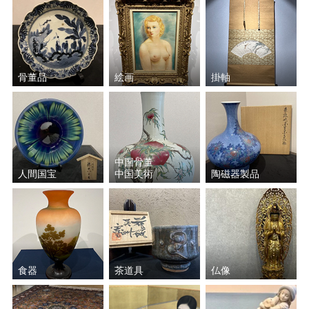
骨董品
絵画
掛軸
中国骨董
人間国宝
中国美術
陶磁器製品
食器
茶道具
仏像