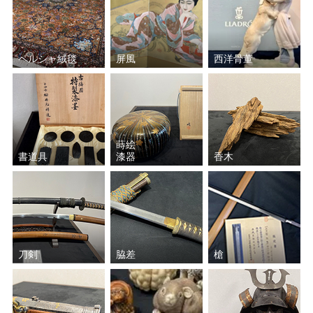
ペルシャ絨毯
屏風
西洋骨董
蒔絵
書道具
漆器
香木
刀剣
脇差
槍