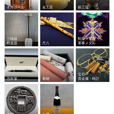
オルゴール
金工芸
銀工芸
三味線
勲章・軍服
和楽器
尺八
軍事メダル
宝石
万年筆
着物
貴金属・時計