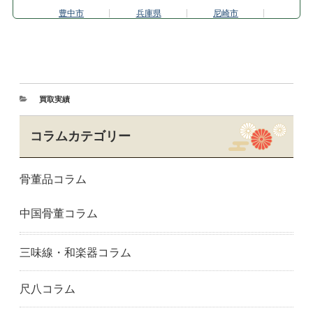
豊中市
兵庫県
尼崎市
芦屋市
姫路市
神戸市
西宮市
宝塚市
奈良県
生駒市
奈良市
和歌山市
岐阜県
岐阜市
愛知県
買取実績
一宮市
春日井市
名古屋市
岡崎市
豊橋市
豊田市
コラムカテゴリー
三重県
津市
四日市市
埼玉県
川口市
さいたま市
骨董品コラム
千葉県
千葉市
船橋市
市川市
東京都
足立区
中国骨董コラム
江戸川区
八王子市
板橋区
葛飾区
江東区
町田市
目黒区
港区
中野区
三味線・和楽器コラム
練馬区
西東京市
大田区
世田谷区
渋谷区
品川区
尺八コラム
新宿区
杉並区
中央区