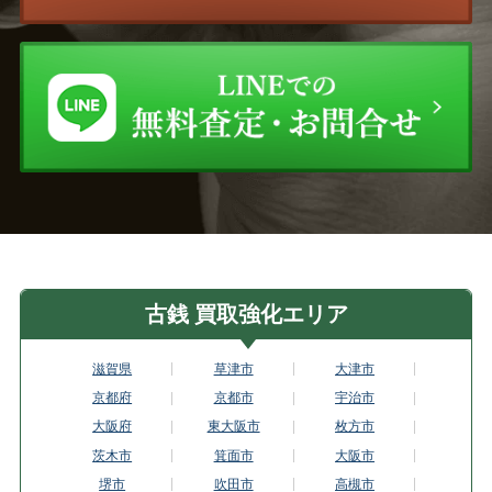
古銭 買取強化エリア
滋賀県
草津市
大津市
京都府
京都市
宇治市
大阪府
東大阪市
枚方市
茨木市
箕面市
大阪市
堺市
吹田市
高槻市