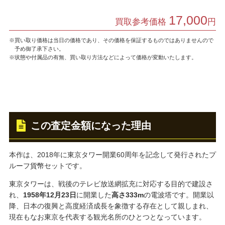
17,000
買取参考価格
円
※買い取り価格は当日の価格であり、その価格を保証するものではありませんので
予め御了承下さい。
※状態や付属品の有無、買い取り方法などによって価格が変動いたします。
この査定金額になった理由
本作は、2018年に東京タワー開業60周年を記念して発行されたプ
ルーフ貨幣セットです。
東京タワーは、戦後のテレビ放送網拡充に対応する目的で建設さ
れ、
1958年12月23日
に開業した
高さ333m
の電波塔です。開業以
降、日本の復興と高度経済成長を象徴する存在として親しまれ、
現在もなお東京を代表する観光名所のひとつとなっています。