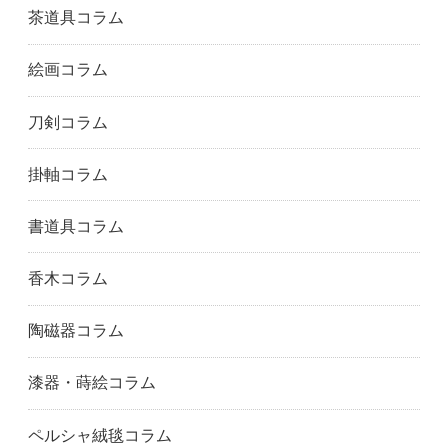
北区
豊島区
神奈川県
茶道具コラム
藤沢市
鎌倉市
川崎市
絵画コラム
相模原市
横浜市
福岡県
筑紫野市
福岡市
春日市
刀剣コラム
糟屋郡
北九州市
久留米市
大野城市
熊本県
熊本市
掛軸コラム
大分市
佐賀県
唐津市
佐賀市
長崎県
長崎市
書道具コラム
香木コラム
陶磁器コラム
漆器・蒔絵コラム
ペルシャ絨毯コラム