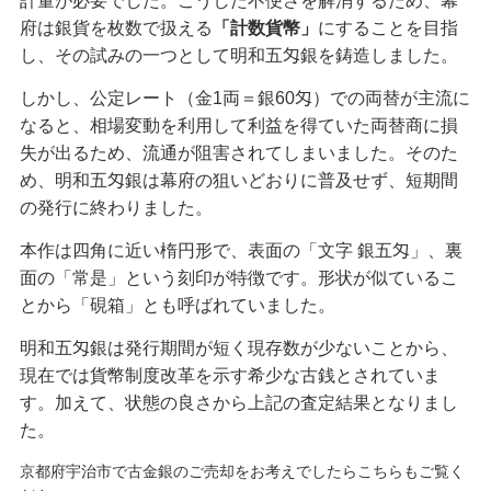
計量が必要でした。こうした不便さを解消するため、幕
府は銀貨を枚数で扱える
「計数貨幣」
にすることを目指
し、その試みの一つとして明和五匁銀を鋳造しました。
しかし、公定レート（金1両＝銀60匁）での両替が主流に
なると、相場変動を利用して利益を得ていた両替商に損
失が出るため、流通が阻害されてしまいました。そのた
め、明和五匁銀は幕府の狙いどおりに普及せず、短期間
の発行に終わりました。
本作は四角に近い楕円形で、表面の「文字 銀五匁」、裏
面の「常是」という刻印が特徴です。形状が似ているこ
とから「硯箱」とも呼ばれていました。
明和五匁銀は発行期間が短く現存数が少ないことから、
現在では貨幣制度改革を示す希少な古銭とされていま
す。加えて、状態の良さから上記の査定結果となりまし
た。
京都府宇治市で古金銀のご売却をお考えでしたらこちらもご覧く