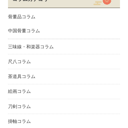
三重県
津市
四日市市
埼玉県
川口市
さいたま市
骨董品コラム
千葉県
千葉市
船橋市
市川市
東京都
足立区
中国骨董コラム
江戸川区
八王子市
板橋区
葛飾区
江東区
町田市
目黒区
港区
中野区
三味線・和楽器コラム
練馬区
西東京市
大田区
世田谷区
渋谷区
品川区
尺八コラム
新宿区
杉並区
中央区
北区
豊島区
神奈川県
茶道具コラム
藤沢市
鎌倉市
川崎市
絵画コラム
相模原市
横浜市
福岡県
筑紫野市
福岡市
春日市
刀剣コラム
糟屋郡
北九州市
久留米市
大野城市
熊本県
熊本市
掛軸コラム
大分市
佐賀県
唐津市