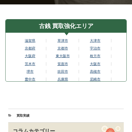
古銭 買取強化エリア
滋賀県
草津市
大津市
京都府
京都市
宇治市
大阪府
東大阪市
枚方市
茨木市
箕面市
大阪市
堺市
吹田市
高槻市
豊中市
兵庫県
尼崎市
芦屋市
姫路市
神戸市
西宮市
宝塚市
奈良県
生駒市
奈良市
和歌山市
岐阜県
岐阜市
愛知県
買取実績
一宮市
春日井市
名古屋市
岡崎市
豊橋市
豊田市
コラムカテゴリー