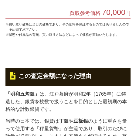
70,000
買取参考価格
円
※買い取り価格は当日の価格であり、その価格を保証するものではありませんので
予め御了承下さい。
※状態や付属品の有無、買い取り方法などによって価格が変動いたします。
この査定金額になった理由
「明和五匁銀」
は、江戸幕府が明和2年（1765年）に鋳
造した、銀貨を枚数で扱うことを目的とした最初期の本
格的な計数銀貨です。
当時の日本では、銀貨は
丁銀
や
豆板銀
のように重さを量
って使用する「秤量貨幣」が主流であり、取引のたびに