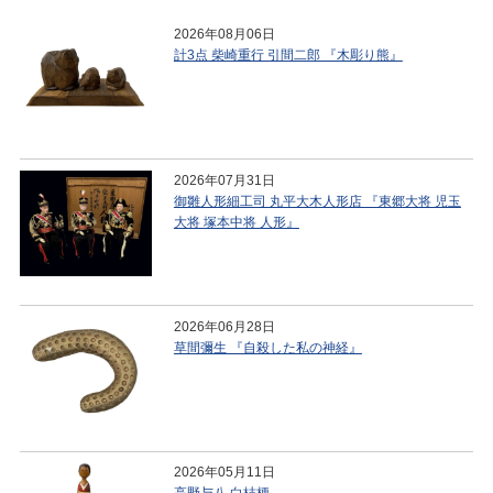
2026年08月06日
計3点 柴崎重行 引間二郎 『木彫り熊』
2026年07月31日
御雛人形細工司 丸平大木人形店 『東郷大将 児玉
大将 塚本中将 人形』
2026年06月28日
草間彌生 『自殺した私の神経』
2026年05月11日