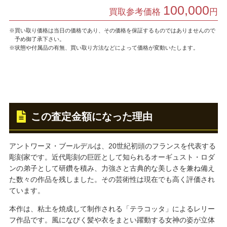
100,000
買取参考価格
円
※買い取り価格は当日の価格であり、その価格を保証するものではありませんので
予め御了承下さい。
※状態や付属品の有無、買い取り方法などによって価格が変動いたします。
この査定金額になった理由
アントワーヌ・ブールデルは、20世紀初頭のフランスを代表する
彫刻家です。近代彫刻の巨匠として知られるオーギュスト・ロダ
ンの弟子として研鑽を積み、力強さと古典的な美しさを兼ね備え
た数々の作品を残しました。その芸術性は現在でも高く評価され
ています。
本作は、粘土を焼成して制作される「テラコッタ」によるレリー
フ作品です。風になびく髪や衣をまとい躍動する女神の姿が立体