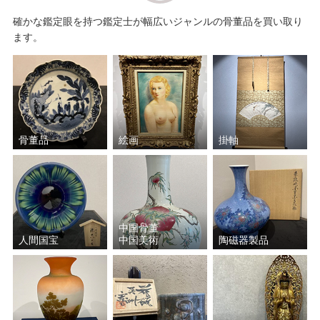
確かな鑑定眼を持つ鑑定士が幅広いジャンルの骨董品を買い取り
ます。
骨董品
絵画
掛軸
中国骨董
人間国宝
中国美術
陶磁器製品