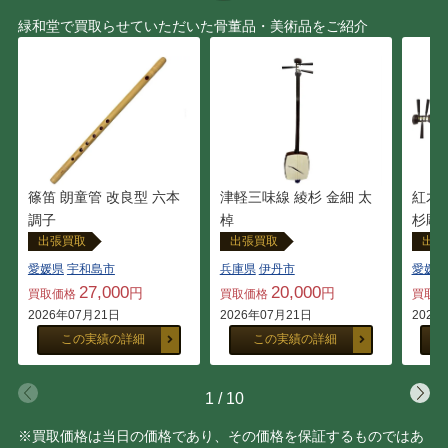
緑和堂で買取らせていただいた骨董品・美術品をご紹介
篠笛 朗童管 改良型 六本
津軽三味線 綾杉 金細 太
紅木 
調子
棹
杉彫
出張買取
出張買取
出張
愛媛県
宇和島市
兵庫県
伊丹市
愛媛県
27,000
20,000
円
円
買取価格
買取価格
買取
2026年07月21日
2026年07月21日
2026
この実績の詳細
この実績の詳細
1
/
10
※買取価格は当日の価格であり、その価格を保証するものではあ