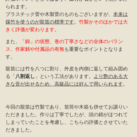
られます。
プラスチック菅や木製菅のものもございますが、
本来は
煤竹を使うのが龍笛の標準です
。
竹製かそのほかでは大
きく評価が変わります
。
また、
「錦」の状態、巻の丁寧さなどの全体のバラン
ス、作家銘や付属品の有無
も重要なポイントとなりま
す。
龍笛には竹を八つに割り、外皮を内側に返して組み固め
る「
八割返し
」という工法があります。
より艶のある大
きな音が出せるため、高級品には好んで用いられます
。
今回の龍笛は竹製であり、笛筒や木箱も併せてお譲りい
ただきました。作りは丁寧でしたが、頭の錦がほつれて
しまっていたことを考慮し、こちらの評価とさせていた
だきました。