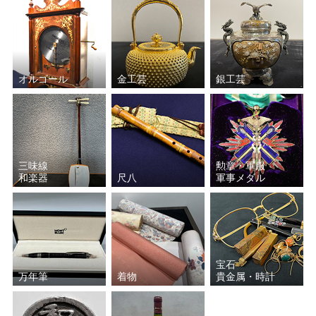
オルゴール
金工芸
銀工芸
三味線
勲章・軍服
和楽器
尺八
軍事メダル
宝石
万年筆
着物
貴金属・時計