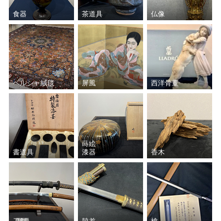
食器
茶道具
仏像
ペルシャ絨毯
屏風
西洋骨董
蒔絵
書道具
漆器
香木
刀剣
脇差
槍