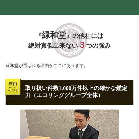
緑和堂
『
』の他社には
３
絶対真似出来ない
つの強み
緑和堂が選ばれる理由がここにあります。
取り扱い件数1,000万件以上の確かな鑑定
力（エコリンググループ全体）