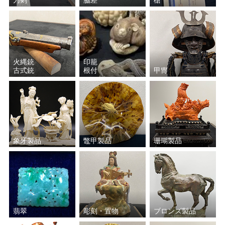
火縄銃
印籠
古式銃
根付
甲冑
象牙製品
鼈甲製品
珊瑚製品
翡翠
彫刻・置物
ブロンズ製品