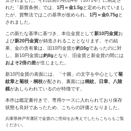
立されました。それ以前の明治4年（1871年）に制定さ
れた「新貨条例」では、
1円＝金1.5g
と定められていまし
たが、貨幣法ではこの基準が改められ、
1円＝金0.75g
と
されました。
この新たな基準に基づき、本位金貨として
新10円金貨
お
よび
新20円金貨
が鋳造されることとなります。その結
果、金の含有量は、旧10円金貨が
約16g
であったのに対
し、新10円金貨は
約8g
となり、旧金貨と新金貨の間には
およそ2倍の差
が生じました。
新10円金貨の表面には、「十圓」の文字を中心として
菊
紋章と
菊枝・桐枝
が配され、裏面には
桐紋、日章、八陵
鏡
があしらわれているのが特徴です。
本作は鑑定書付きで、専用ケースに入れられており保存
状態も良好であったため、こちらの評価となりました。
兵庫県神戸市灘区で金貨のご売却をお考えでしたらこちらもご覧
ください。