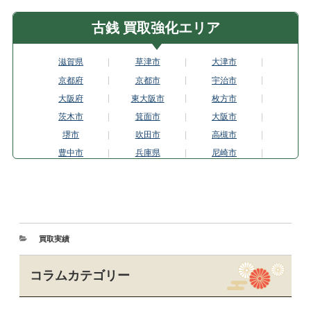
古銭 買取強化エリア
滋賀県
草津市
大津市
京都府
京都市
宇治市
大阪府
東大阪市
枚方市
茨木市
箕面市
大阪市
堺市
吹田市
高槻市
豊中市
兵庫県
尼崎市
芦屋市
姫路市
神戸市
西宮市
宝塚市
奈良県
生駒市
奈良市
和歌山市
岐阜県
岐阜市
愛知県
買取実績
一宮市
春日井市
名古屋市
岡崎市
豊橋市
豊田市
コラムカテゴリー
三重県
津市
四日市市
埼玉県
川口市
さいたま市