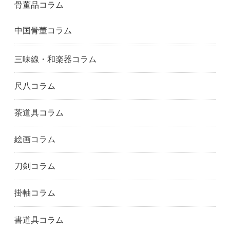
骨董品コラム
千葉県
千葉市
船橋市
市川市
東京都
足立区
中国骨董コラム
江戸川区
八王子市
板橋区
葛飾区
江東区
町田市
目黒区
港区
中野区
三味線・和楽器コラム
練馬区
西東京市
大田区
世田谷区
渋谷区
品川区
尺八コラム
新宿区
杉並区
中央区
北区
豊島区
神奈川県
茶道具コラム
藤沢市
鎌倉市
川崎市
絵画コラム
相模原市
横浜市
福岡県
筑紫野市
福岡市
春日市
刀剣コラム
糟屋郡
北九州市
久留米市
大野城市
熊本県
熊本市
掛軸コラム
大分市
佐賀県
唐津市
佐賀市
長崎県
長崎市
書道具コラム