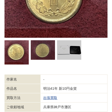
作家名
-
作品名
明治41年 新10円金貨
買取方法
出張買取
ご依頼地域
兵庫県神戸市灘区