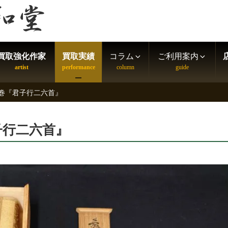
買取強化作家
買取実績
コラム
ご利用案内
書巻『君子行二六首』
子行二六首』