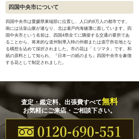
四国中央市について
四国中央市は愛媛県東端部に位置し、人口約8万人の都市です。
南には法皇山脈が連なり、北は瀬戸内海燧灘に面しています。四
国中央市という名前は、四国4県全てに隣接する交通の要所であ
ることから、将来的な道州制導入時の州都または道庁所在地とな
る構想を込めて採択されました。市の花は「ミツマタ」です。和
紙の原料として知られ、『日本一の紙のまち』四国中央市を象徴
する花として制定されました。
無料
査定・鑑定料、出張費すべて
お気軽にご来店・ご相談下さい。