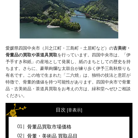
愛媛県四国中央市（川之江町・三島町・土居町など）の
古美術・
骨董品の買取や茶道具買取
を行っています。四国中央市は、「伊
予手すき和紙」の産地として発展し、紙のまちとしての歴史を持
ちます。さらに、豪華絢爛な太鼓台が練り歩く伊予三島秋祭りも
有名です。この地で生まれた「二六焼」は、独特の技法と意匠が
特徴で、骨董的価値を持つ可能性があります。四国中央市で
骨董
品・古美術品・茶道具買取
をお考えの方は、緑和堂へぜひご相談
ください。
目次
[
非表示
]
骨董品買取市場価格
骨董・美術品 買取品目