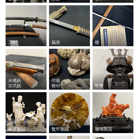
刀剣
脇差
槍
火縄銃
印籠
古式銃
根付
甲冑
象牙製品
鼈甲製品
珊瑚製品