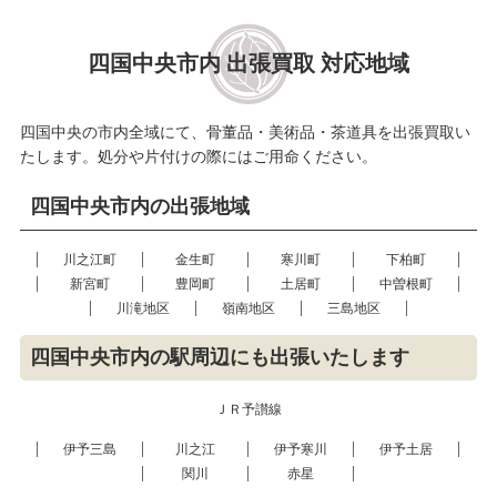
四国中央市内 出張買取 対応地域
四国中央の市内全域にて、骨董品・美術品・茶道具を出張買取い
たします。処分や片付けの際にはご用命ください。
四国中央市内の出張地域
川之江町
金生町
寒川町
下柏町
新宮町
豊岡町
土居町
中曽根町
川滝地区
嶺南地区
三島地区
四国中央市内の駅周辺にも出張いたします
ＪＲ予讃線
伊予三島
川之江
伊予寒川
伊予土居
関川
赤星