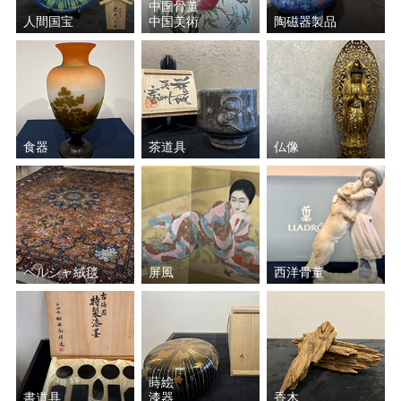
中国骨董
人間国宝
中国美術
陶磁器製品
食器
茶道具
仏像
ペルシャ絨毯
屏風
西洋骨董
蒔絵
書道具
漆器
香木