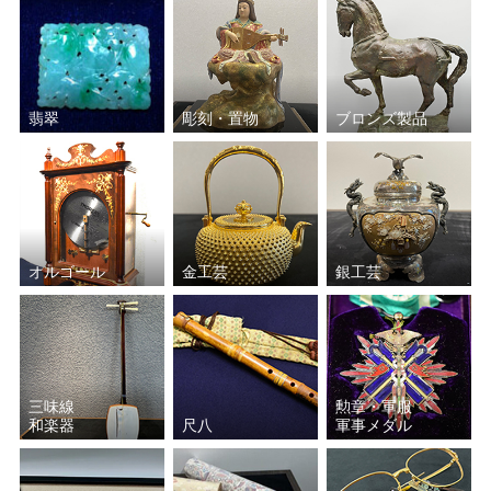
翡翠
彫刻・置物
ブロンズ製品
オルゴール
金工芸
銀工芸
三味線
勲章・軍服
和楽器
尺八
軍事メダル