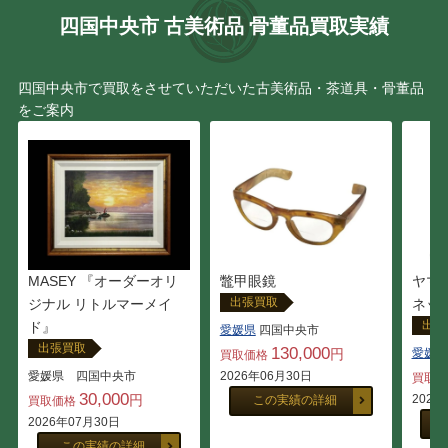
四国中央市 古美術品 骨董品買取実績
四国中央市で買取をさせていただいた古美術品・茶道具・骨董品
をご案内
MASEY 『オーダーオリ
鼈甲眼鏡
ヤマハ
出張買取
ジナル リトルマーメイ
ネット
出張
ド』
愛媛県
四国中央市
出張買取
130,000
円
愛媛県
買取価格
愛媛県 四国中央市
2026年06月30日
買取
30,000
円
2026
この実績の詳細
買取価格
2026年07月30日
この実績の詳細