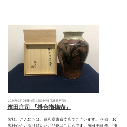
2024年1月26日
公開 (
2026年5月25日
更新)
濱田庄司 『掛合指搗壺』
皆様、こんにちは。緑和堂東京支店でございます。 今回、お
客様からお譲り頂いたお品物はこちらです。濱田庄司 作 『掛