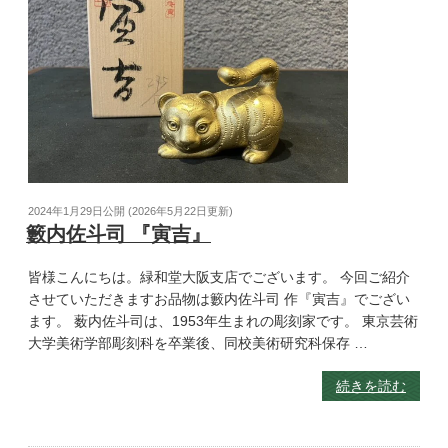
2024年1月29日
公開 (
2026年5月22日
更新)
籔内佐斗司 『寅吉』
皆様こんにちは。緑和堂大阪支店でございます。 今回ご紹介
させていただきますお品物は籔内佐斗司 作『寅吉』でござい
ます。 薮内佐斗司は、1953年生まれの彫刻家です。 東京芸術
大学美術学部彫刻科を卒業後、同校美術研究科保存 …
続きを読む