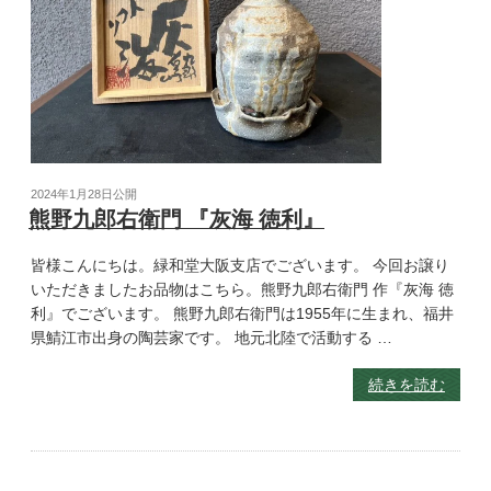
2024年1月28日
公開
熊野九郎右衛門 『灰海 徳利』
皆様こんにちは。緑和堂大阪支店でございます。 今回お譲り
いただきましたお品物はこちら。熊野九郎右衛門 作『灰海 徳
利』でございます。 熊野九郎右衛門は1955年に生まれ、福井
県鯖江市出身の陶芸家です。 地元北陸で活動する …
続きを読む