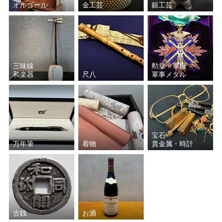
オルゴール
金工芸
銀工芸
三味線
勲章・軍服
和楽器
尺八
軍事メダル
宝石
万年筆
着物
貴金属・時計
古銭
お酒