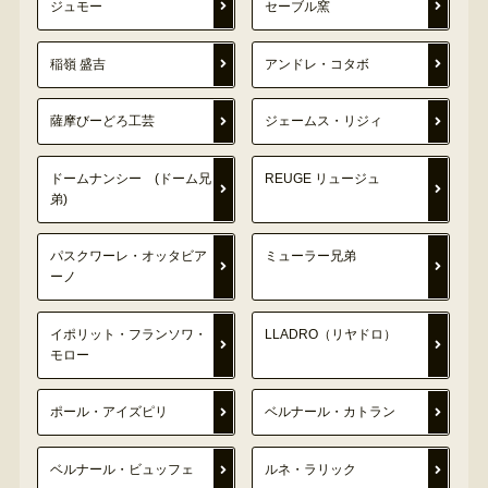
ジュモー
セーブル窯
稲嶺 盛吉
アンドレ・コタボ
薩摩びーどろ工芸
ジェームス・リジィ
ドームナンシー (ドーム兄
REUGE リュージュ
弟)
パスクワーレ・オッタビア
ミューラー兄弟
ーノ
イポリット・フランソワ・
LLADRO（リヤドロ）
モロー
ポール・アイズピリ
ベルナール・カトラン
ベルナール・ビュッフェ
ルネ・ラリック