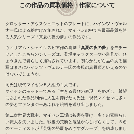
この作品の買取価格・作家について
グロッサー・アウスシュニットのプレートに、
ハインツ・ヴェル
ナー
氏による絵付けが施された、マイセンの中でも最高品質を誇
る人気シリーズ『真夏の夜の夢』の作品です。
ウィリアム・シェイクスピア作の喜劇『
真夏の夜の夢
』をモチー
フとしたこちらのシリーズは、登場キャラクターや小道具が、ひ
ょうきんで愛らしく描写されています。朗らかながら品のある描
写はまさにハインツ・ヴェルナー氏の表現の真骨頂といえるので
はないでしょうか。
同氏は現代マイセン５人組の１人です。
マイセンのモットーである「生きる喜びの表現」をめざし、希望
にあふれた作品制作に人生を捧げた同氏は、現代マイセンに多く
の夢とファンタジーあふれる絵柄を送り出しました。
第二次世界大戦中、マイセン工場は被害を受け、多くの素晴らし
い職人を失いました。戦後の荒廃と混乱からしばらくして、５名
のアーティストが「芸術の発展をめざすグループ」を結成しまし