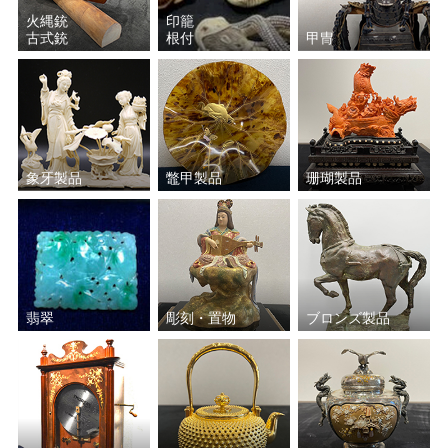
火縄銃
印籠
古式銃
根付
甲冑
象牙製品
鼈甲製品
珊瑚製品
翡翠
彫刻・置物
ブロンズ製品