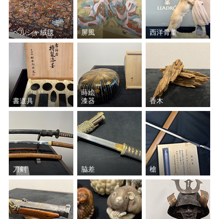
ペルシャ絨毯
屏風
西洋骨董
蒔絵
書道具
漆器
香木
刀剣
脇差
槍