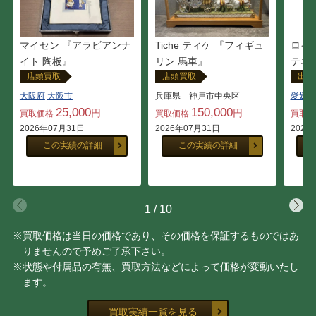
マイセン 『アラビアンナ
Tiche ティケ 『フィギュ
ロイ
イト 陶板』
リン 馬車』
テネ
店頭買取
店頭買取
出張
大阪府
大阪市
兵庫県 神戸市中央区
愛媛県
25,000
150,000
円
円
買取価格
買取価格
買取
2026年07月31日
2026年07月31日
2026
この実績の詳細
この実績の詳細
1
/
10
※買取価格は当日の価格であり、その価格を保証するものではあ
りませんので予めご了承下さい。
※状態や付属品の有無、買取方法などによって価格が変動いたし
ます。
買取実績一覧を見る