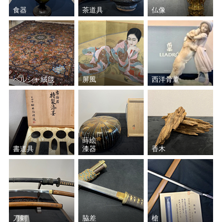
食器
茶道具
仏像
ペルシャ絨毯
屏風
西洋骨董
蒔絵
書道具
漆器
香木
刀剣
脇差
槍