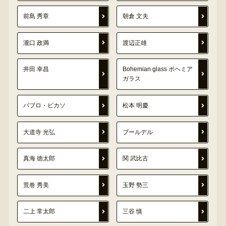
前島 秀章
朝倉 文夫
瀧口 政満
渡辺正雄
井田 幸昌
Bohemian glass ボヘミア
ガラス
パブロ・ピカソ
松本 明慶
大道寺 光弘
ブールデル
真海 徳太郎
関 武比古
荒巻 秀美
玉野 勢三
二上 常太郎
三谷 慎