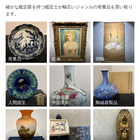
確かな鑑定眼を持つ鑑定士が幅広いジャンルの骨董品を買い取り
ます。
骨董品
絵画
掛軸
中国骨董
人間国宝
中国美術
陶磁器製品