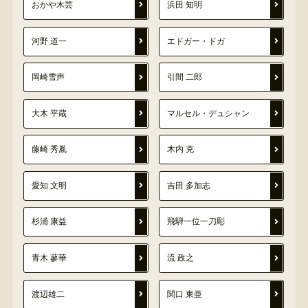
おかや木芸
浜田 知明
河野 道一
エドガー・ドガ
岡崎雪声
引間 二郎
大木 平蔵
マルセル・デュシャン
藤崎 秀胤
木内 克
愛知 文明
吉田 多加志
杉浦 康益
飛騨一位一刀彫
青木 蓼華
流 政之
渡辺雄二
関口 東亜