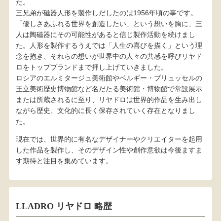
た。
三兄弟が磁器人形を製作しだしたのは1956年頃の事です。
「優しさあふれる世界を創造したい」という想いを胸に、三
人は陶磁器にその可能性があると信じ製作活動を続けまし
た。人形を製作するうえでは「人生の喜びを描く」という理
念を抱き、それらの想いが世界中の人々の共感を呼びリヤド
ロをトップブランドまで押し上げていきました。
ロシアのエルミタージュ美術館やベルギー・ブリュッセルの
王立美術歴史博物館など名だたる美術館・博物館で常設展示
または所蔵されるに至り、リヤドロは世界的作品を生み出し
ながら歴史、文化的に長く保存されていく存在となりまし
た。
現在では、世界的に有名なデザイナーやクリエイターを起用
した作品を製作し、そのデザイン性や創作意欲は今後ますま
す期待と注目を集めています。
LLADRO リヤドロ 略歴