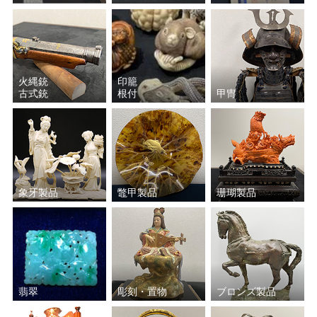
火縄銃
印籠
古式銃
根付
甲冑
象牙製品
鼈甲製品
珊瑚製品
翡翠
彫刻・置物
ブロンズ製品