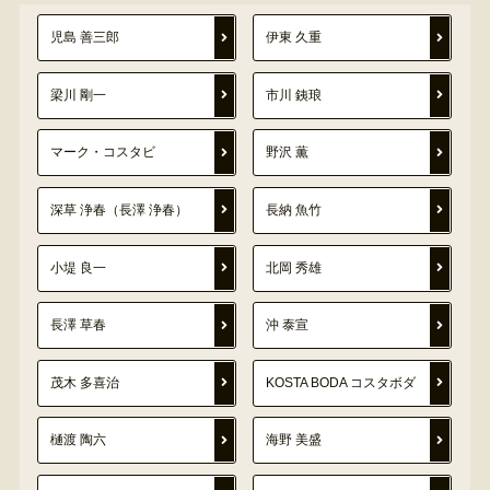
児島 善三郎
伊東 久重
梁川 剛一
市川 銕琅
マーク・コスタビ
野沢 薫
深草 浄春（長澤 浄春）
長納 魚竹
小堤 良一
北岡 秀雄
長澤 草春
沖 泰宣
茂木 多喜治
KOSTA BODA コスタボダ
樋渡 陶六
海野 美盛