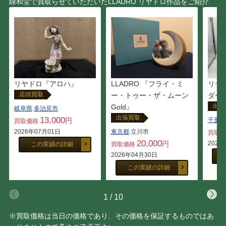
緑和堂で買取らせていただいたLLADRO リヤドロ作品をご紹介
リヤドロ『アロハ』
LLADRO 『フライ・ミ
リヤ
店頭買取
ー・トゥー・ザ・ムーン
ダー
出張
Gold』
岐阜県
多治見市
出張買取
13,000
円
千葉県
買取価格
2026年07月01日
東京都
立川市
買取
20,000
円
2025
この実績の詳細
買取価格
2026年04月30日
この実績の詳細
1
/
10
※買取価格は当日の価格であり、その価格を保証するものではあ