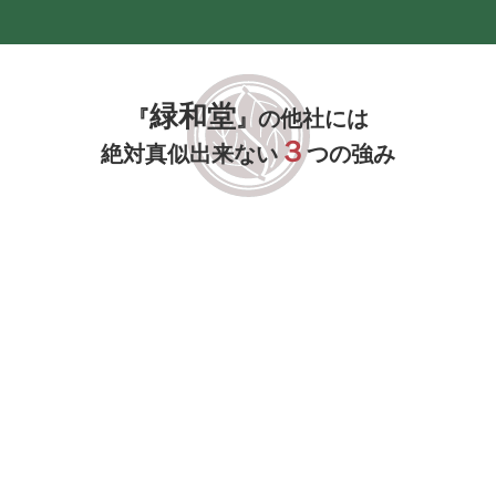
緑和堂
『
』の他社には
３
絶対真似出来ない
つの強み
緑和堂が選ばれる理由がここにあります。
取り扱い件数1,000万件以上の確かな鑑定
力（エコリンググループ全体）