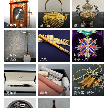
オルゴール
金工芸
銀工芸
三味線
勲章・軍服
和楽器
尺八
軍事メダル
宝石
万年筆
着物
貴金属・時計