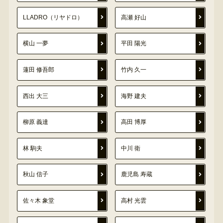
LLADRO（リヤドロ）
高瀬 好山
横山 一夢
平田 陽光
蓮田 修吾郎
竹内 久一
西出 大三
海野 建夫
柳原 義達
高田 博厚
林 駒夫
中川 衛
秋山 信子
鹿児島 寿蔵
佐々木 象堂
高村 光雲