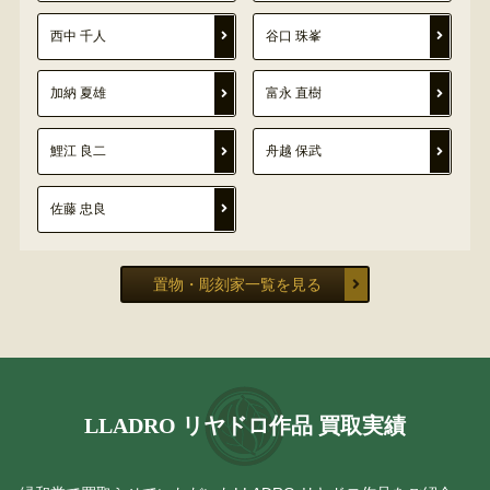
西中 千人
谷口 珠峯
加納 夏雄
富永 直樹
鯉江 良二
舟越 保武
佐藤 忠良
置物・彫刻家一覧を見る
LLADRO リヤドロ作品 買取実績