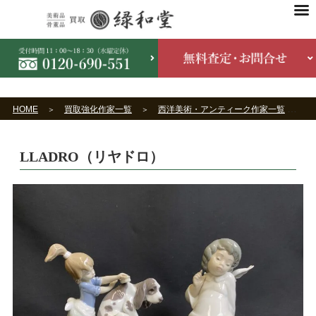
HOME
買取強化作家一覧
西洋美術・アンティーク作家一覧
L
LLADRO（リヤドロ）