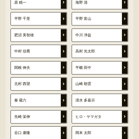
原 精一
海野 清
平野 千里
平野 富山
肥沼 美智雄
中川 浄益
中村 信喬
高村 光太郎
関根 伸夫
平櫛 田中
北村 西望
山崎 朝雲
秦 蔵六
清水 多嘉示
先崎 栄伸
ヒロ・ヤマガタ
谷口 康隆
岡本 太郎