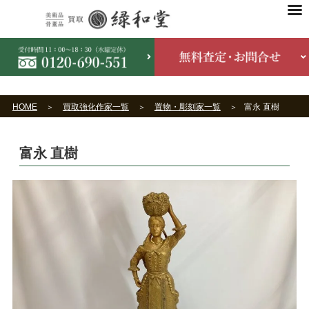
HOME
買取強化作家一覧
置物・彫刻家一覧
富永 直樹
富永 直樹