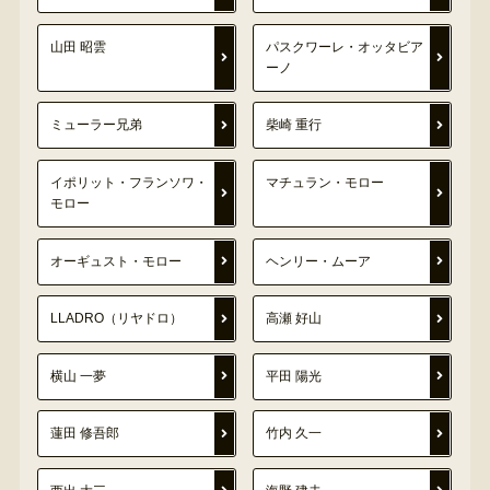
山田 昭雲
パスクワーレ・オッタビア
ーノ
ミューラー兄弟
柴崎 重行
イポリット・フランソワ・
マチュラン・モロー
モロー
オーギュスト・モロー
ヘンリー・ムーア
LLADRO（リヤドロ）
高瀬 好山
横山 一夢
平田 陽光
蓮田 修吾郎
竹内 久一