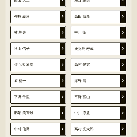
西出 大三
海野 建夫
柳原 義達
高田 博厚
林 駒夫
中川 衛
秋山 信子
鹿児島 寿蔵
佐々木 象堂
高村 光雲
原 精一
海野 清
平野 千里
平野 富山
肥沼 美智雄
中川 浄益
中村 信喬
高村 光太郎