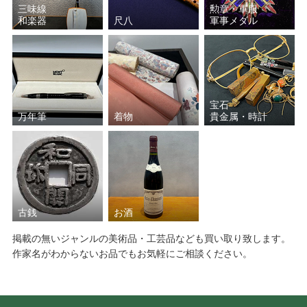
三味線
勲章・軍服
和楽器
尺八
軍事メダル
宝石
万年筆
着物
貴金属・時計
古銭
お酒
掲載の無いジャンルの美術品・工芸品なども買い取り致します。
作家名がわからないお品でもお気軽にご相談ください。