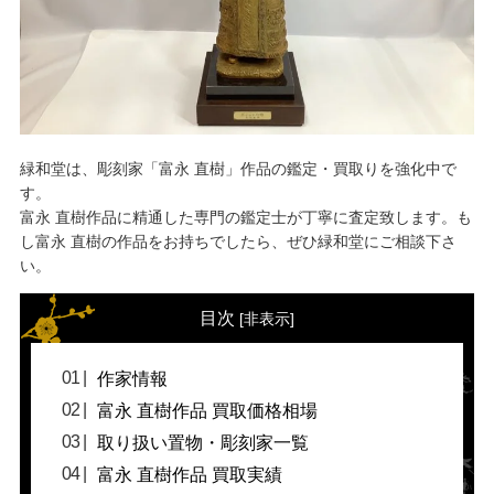
緑和堂は、彫刻家「富永 直樹」作品の鑑定・買取りを強化中で
す。
富永 直樹作品に精通した専門の鑑定士が丁寧に査定致します。も
し富永 直樹の作品をお持ちでしたら、ぜひ緑和堂にご相談下さ
い。
目次
[
非表示
]
作家情報
富永 直樹作品 買取価格相場
取り扱い置物・彫刻家一覧
富永 直樹作品 買取実績