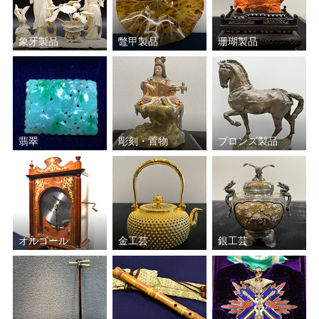
象牙製品
鼈甲製品
珊瑚製品
翡翠
彫刻・置物
ブロンズ製品
オルゴール
金工芸
銀工芸