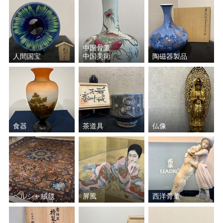
中国骨董
人間国宝
中国美術
陶磁器製品
食器
茶道具
仏像
ペルシャ絨毯
屏風
西洋骨董