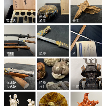
蒔絵
書道具
漆器
香木
刀剣
脇差
槍
火縄銃
印籠
古式銃
根付
甲冑