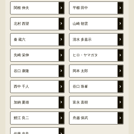
関根 伸夫
平櫛 田中
北村 西望
山崎 朝雲
秦 蔵六
清水 多嘉示
先崎 栄伸
ヒロ・ヤマガタ
谷口 康隆
岡本 太郎
西中 千人
谷口 珠峯
加納 夏雄
富永 直樹
鯉江 良二
舟越 保武
佐藤 忠良