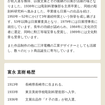
が初入選を獲得、以後文展とその後継の日展が活躍の場とな
りました。1938年には彫刻科塑像部を主席卒業し、同校の彫
刻科研究科へ進みました。卒業後も日展への出品を続け、
1950年～52年にかけて3年連続特賞という快挙を成し遂げま
す。53年以降は日展審査員となり、1979年には日展理事長に
就任しています。長年の功績が認められ、1984年に文化功労
者に選定、同時に勲三等瑞宝章も受賞し、1989年には文化勲
章も受章しています。
また作品制作の他に三洋電機の工業デザイナーとしても活躍
し、数々のヒット商品誕生に寄与しています。
富永 直樹 略歴
1913年
長崎県長崎市に生まれる。
1933年
東京美術学校彫刻科塑造部へ入学。
1936年
文展出品作『Ｆ子の首』が初入選。