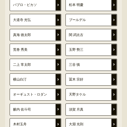
パブロ・ピカソ
松本 明慶
大道寺 光弘
ブールデル
真海 徳太郎
関 武比古
荒巻 秀美
玉野 勢三
二上 常太郎
三谷 慎
横山白汀
冨木 宗好
オーギュスト・ロダン
天野タケル
籔内 佐斗司
須賀 月真
木村玉舟
大淵 光則