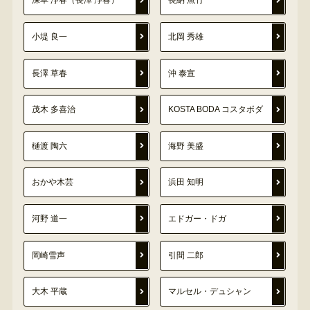
深草 浄春（長澤 浄春）
長納 魚竹
小堤 良一
北岡 秀雄
長澤 草春
沖 泰宣
茂木 多喜治
KOSTA BODA コスタボダ
樋渡 陶六
海野 美盛
おかや木芸
浜田 知明
河野 道一
エドガー・ドガ
岡崎雪声
引間 二郎
大木 平蔵
マルセル・デュシャン