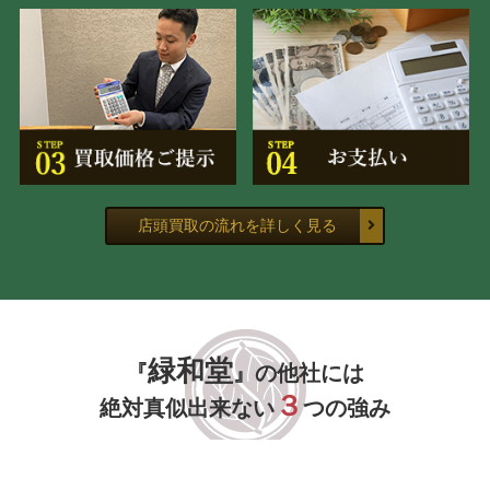
店頭買取の流れを詳しく見る
緑和堂
『
』の他社には
３
絶対真似出来ない
つの強み
緑和堂が選ばれる理由がここにあります。