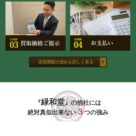
店頭買取の流れを詳しく見る
緑和堂
『
』の他社には
３
絶対真似出来ない
つの強み
緑和堂が選ばれる理由がここにあります。