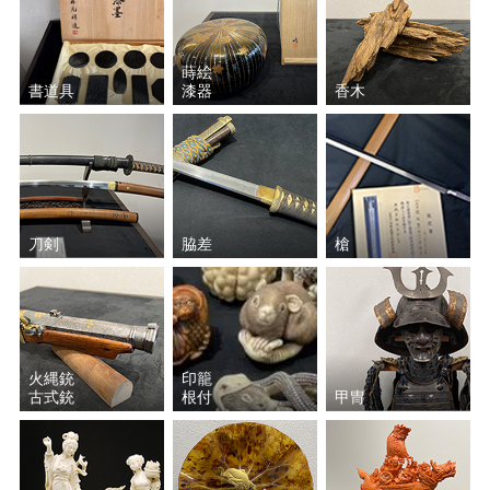
蒔絵
書道具
漆器
香木
刀剣
脇差
槍
火縄銃
印籠
古式銃
根付
甲冑