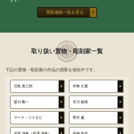
買取価格一覧を見る
取り扱い置物・彫刻家一覧
下記の置物・彫刻家の作品の買取を強化中です。
児島 善三郎
伊東 久重
梁川 剛一
市川 銕琅
マーク・コスタビ
野沢 薫
深草 浄春（長澤 浄春）
長納 魚竹