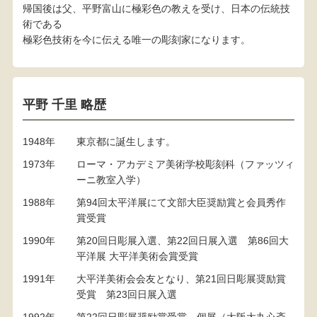
帰国後は父、平野富山に極彩色の教えを受け、日本の伝統技
術である
極彩色技術を今に伝える唯一の彫刻家になります。
平野 千里 略歴
1948年
東京都に誕生します。
1973年
ローマ・アカデミア美術学校彫刻科（ファッツィ
ーニ教室入学）
1988年
第94回太平洋展にて文部大臣奨励賞と会員秀作
賞受賞
1990年
第20回日彫展入選、第22回日展入選 第86回大
平洋展 大平洋美術会賞受賞
1991年
大平洋美術会会友となり、第21回日彫展奨励賞
受賞 第23回日展入選