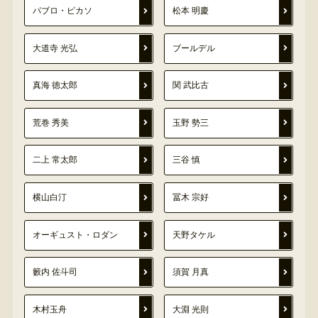
パブロ・ピカソ
松本 明慶
大道寺 光弘
ブールデル
真海 徳太郎
関 武比古
荒巻 秀美
玉野 勢三
二上 常太郎
三谷 慎
横山白汀
冨木 宗好
オーギュスト・ロダン
天野タケル
籔内 佐斗司
須賀 月真
木村玉舟
大淵 光則