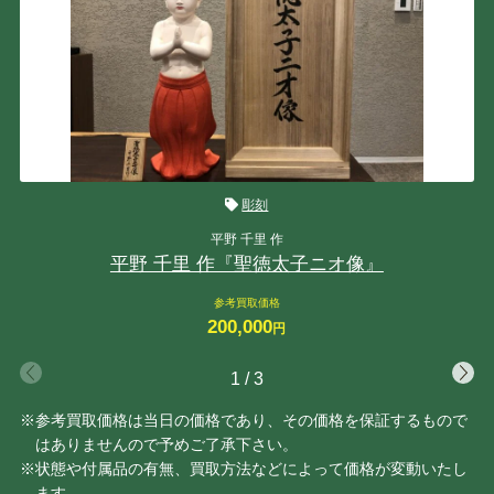
彫刻
平野 千里 作
平野 千里 作『聖徳太子ニオ像』
参考買取価格
200,000
円
1
/
3
※参考買取価格は当日の価格であり、その価格を保証するもので
はありませんので予めご了承下さい。
※状態や付属品の有無、買取方法などによって価格が変動いたし
ます。