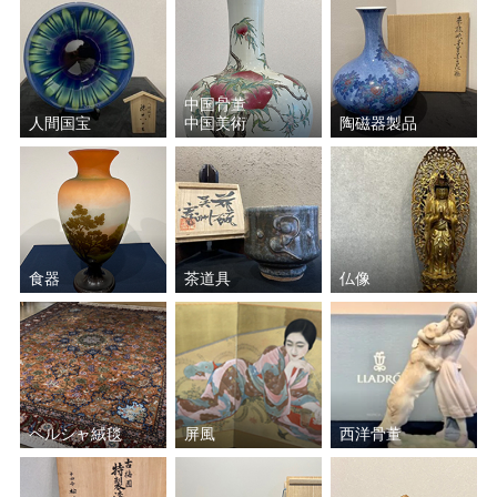
中国骨董
人間国宝
中国美術
陶磁器製品
食器
茶道具
仏像
ペルシャ絨毯
屏風
西洋骨董