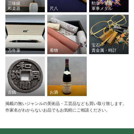
三味線
勲章・軍服
和楽器
尺八
軍事メダル
宝石
万年筆
着物
貴金属・時計
古銭
お酒
掲載の無いジャンルの美術品・工芸品なども買い取り致します。
作家名がわからないお品でもお気軽にご相談ください。