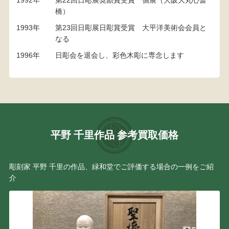
1992年
第22回日彫展奨励賞受賞 個展（大阪大丸心斎
橋）
1993年
第23回日彫展日彫賞受賞 大平洋美術会会員と
なる
1996年
日彫会を退会し、彩色木彫に専念します
平野 千里作品 参考買取価格
彫刻家 平野 千里の作品、緑和堂でご評価する場合の一例をご紹
介