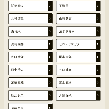
関根 伸夫
平櫛 田中
北村 西望
山崎 朝雲
秦 蔵六
清水 多嘉示
先崎 栄伸
ヒロ・ヤマガタ
谷口 康隆
岡本 太郎
西中 千人
谷口 珠峯
加納 夏雄
富永 直樹
鯉江 良二
舟越 保武
佐藤 忠良