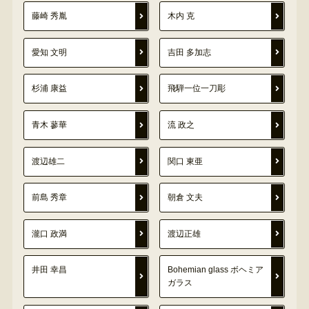
藤崎 秀胤
木内 克
愛知 文明
吉田 多加志
杉浦 康益
飛騨一位一刀彫
青木 蓼華
流 政之
渡辺雄二
関口 東亜
前島 秀章
朝倉 文夫
瀧口 政満
渡辺正雄
井田 幸昌
Bohemian glass ボヘミア
ガラス