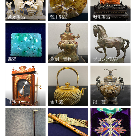
象牙製品
鼈甲製品
珊瑚製品
翡翠
彫刻・置物
ブロンズ製品
オルゴール
金工芸
銀工芸