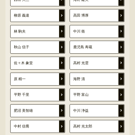
柳原 義達
高田 博厚
林 駒夫
中川 衛
秋山 信子
鹿児島 寿蔵
佐々木 象堂
高村 光雲
原 精一
海野 清
平野 千里
平野 富山
肥沼 美智雄
中川 浄益
中村 信喬
高村 光太郎