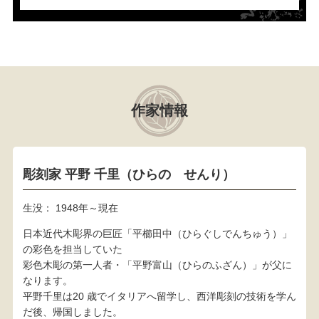
作家情報
彫刻家 平野 千里（ひらの せんり）
生没： 1948年～現在
日本近代木彫界の巨匠「平櫛田中（ひらぐしでんちゅう）」
の彩色を担当していた
彩色木彫の第一人者・「平野富山（ひらのふざん）」が父に
なります。
平野千里は20 歳でイタリアへ留学し、西洋彫刻の技術を学ん
だ後、帰国しました。