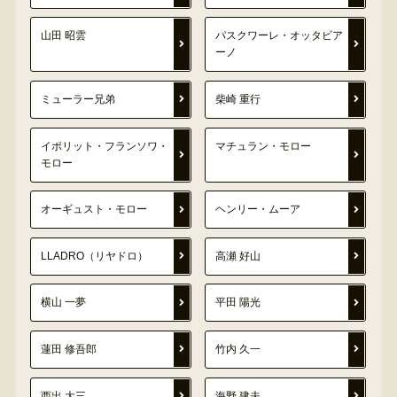
山田 昭雲
パスクワーレ・オッタビア
ーノ
ミューラー兄弟
柴崎 重行
イポリット・フランソワ・
マチュラン・モロー
モロー
オーギュスト・モロー
ヘンリー・ムーア
LLADRO（リヤドロ）
高瀬 好山
横山 一夢
平田 陽光
蓮田 修吾郎
竹内 久一
西出 大三
海野 建夫