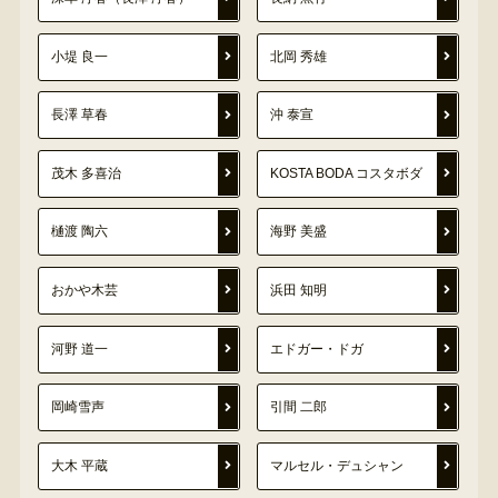
小堤 良一
北岡 秀雄
長澤 草春
沖 泰宣
茂木 多喜治
KOSTA BODA コスタボダ
樋渡 陶六
海野 美盛
おかや木芸
浜田 知明
河野 道一
エドガー・ドガ
岡崎雪声
引間 二郎
大木 平蔵
マルセル・デュシャン