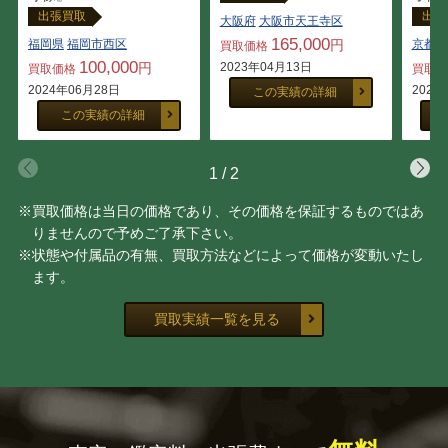
出張買取
出張
大阪府
大阪市天王寺区
165,000
福岡県
福岡市西区
円
京都府
買取価格
100,000
円
2023年04月13日
買取価格
買取
2024年06月28日
2021
この実績の詳細
この実績の詳細
1
/
2
※買取価格は当日の価格であり、その価格を保証するものではあ
りませんので予めご了承下さい。
※状態や付属品の有無、買取方法などによって価格が変動いたし
ます。
買取実績一覧を見る