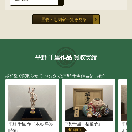
置物・彫刻家一覧を見る
平野 千里作品 買取実績
緑和堂で買取らせていただいた平野 千里作品をご紹介
平野 千里 作『木彫 卑弥
平野千里「福童子」
平野
出張買取
呼像』
オ像