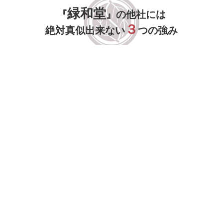
緑和堂
『
』の他社には
３
絶対真似出来ない
つの強み
緑和堂が選ばれる理由がここにあります。
取り扱い件数1,000万件以上の確かな鑑定
力（エコリンググループ全体）