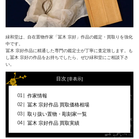
緑和堂は、自在置物作家「冨木 宗好」作品の鑑定・買取りを強化
中です。
冨木 宗好作品に精通した専門の鑑定士が丁寧に査定致します。も
し冨木 宗好の作品をお持ちでしたら、ぜひ緑和堂にご相談下さ
い。
目次
[
非表示
]
作家情報
冨木 宗好作品 買取価格相場
取り扱い置物・彫刻家一覧
冨木 宗好作品 買取実績