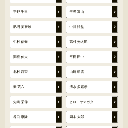
平野 千里
平野 富山
肥沼 美智雄
中川 浄益
中村 信喬
高村 光太郎
関根 伸夫
平櫛 田中
北村 西望
山崎 朝雲
秦 蔵六
清水 多嘉示
先崎 栄伸
ヒロ・ヤマガタ
谷口 康隆
岡本 太郎