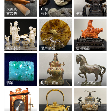
火縄銃
印籠
古式銃
根付
甲冑
象牙製品
鼈甲製品
珊瑚製品
翡翠
彫刻・置物
ブロンズ製品