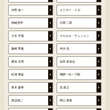
河野 道一
エドガー・ドガ
岡崎雪声
引間 二郎
大木 平蔵
マルセル・デュシャン
藤崎 秀胤
木内 克
愛知 文明
吉田 多加志
杉浦 康益
飛騨一位一刀彫
青木 蓼華
流 政之
渡辺雄二
関口 東亜