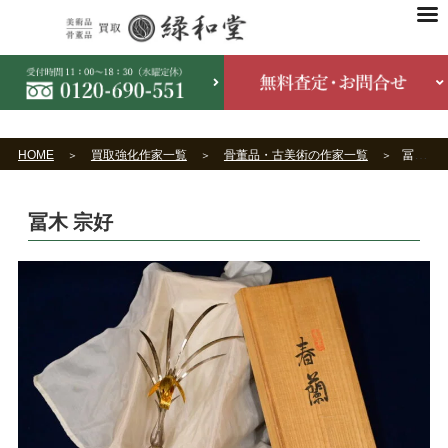
HOME
買取強化作家一覧
骨董品・古美術の作家一覧
冨木 宗好
冨木 宗好