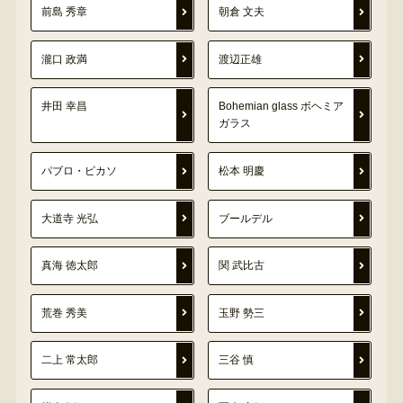
前島 秀章
朝倉 文夫
瀧口 政満
渡辺正雄
井田 幸昌
Bohemian glass ボヘミア
ガラス
パブロ・ピカソ
松本 明慶
大道寺 光弘
ブールデル
真海 徳太郎
関 武比古
荒巻 秀美
玉野 勢三
二上 常太郎
三谷 慎