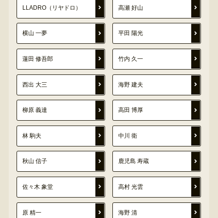
LLADRO（リヤドロ）
高瀬 好山
横山 一夢
平田 陽光
蓮田 修吾郎
竹内 久一
西出 大三
海野 建夫
柳原 義達
高田 博厚
林 駒夫
中川 衛
秋山 信子
鹿児島 寿蔵
佐々木 象堂
高村 光雲
原 精一
海野 清