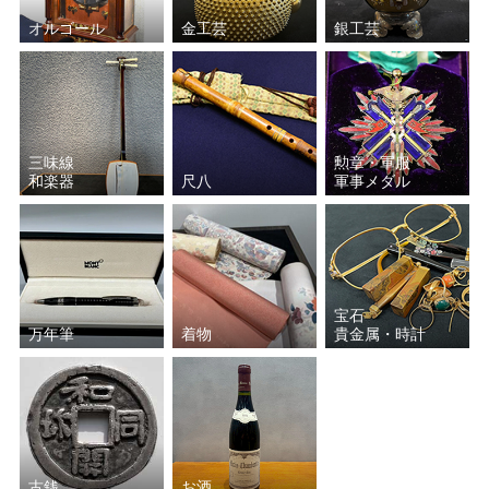
オルゴール
金工芸
銀工芸
三味線
勲章・軍服
和楽器
尺八
軍事メダル
宝石
万年筆
着物
貴金属・時計
古銭
お酒