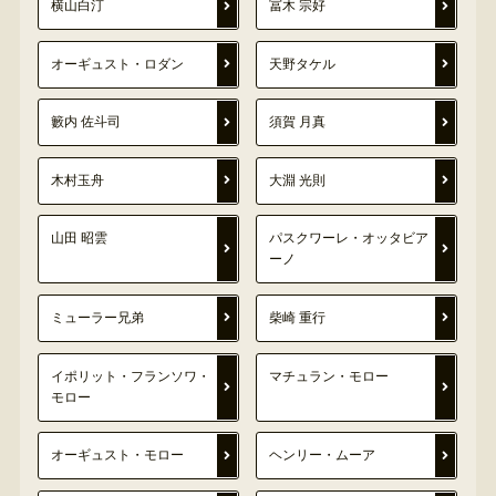
横山白汀
冨木 宗好
オーギュスト・ロダン
天野タケル
籔内 佐斗司
須賀 月真
木村玉舟
大淵 光則
山田 昭雲
パスクワーレ・オッタビア
ーノ
ミューラー兄弟
柴崎 重行
イポリット・フランソワ・
マチュラン・モロー
モロー
オーギュスト・モロー
ヘンリー・ムーア