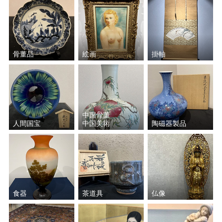
骨董品
絵画
掛軸
中国骨董
人間国宝
中国美術
陶磁器製品
食器
茶道具
仏像