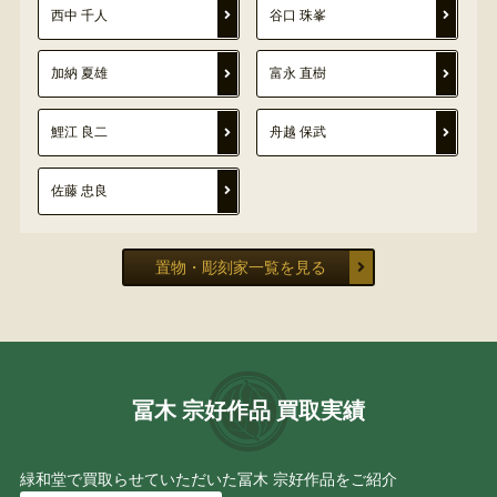
西中 千人
谷口 珠峯
加納 夏雄
富永 直樹
鯉江 良二
舟越 保武
佐藤 忠良
置物・彫刻家一覧を見る
冨木 宗好作品 買取実績
緑和堂で買取らせていただいた冨木 宗好作品をご紹介