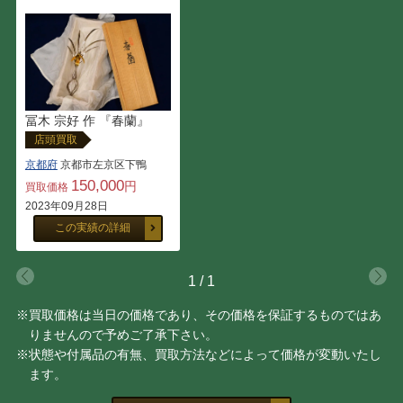
冨木 宗好 作 『春蘭』
店頭買取
京都府
京都市左京区下鴨
150,000
円
買取価格
2023年09月28日
この実績の詳細
1
/
1
※買取価格は当日の価格であり、その価格を保証するものではあ
りませんので予めご了承下さい。
※状態や付属品の有無、買取方法などによって価格が変動いたし
ます。