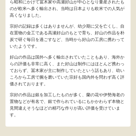
ら昭和にかけて冨木家や高瀬好山が中心となり量産されたも
のが欧米へ多く輸出され、当時は日本よりも欧米での人気が
高くなりました。
宗好の記録は多くはありませんが、幼少期に父を亡くし、自
在置物の金工である高瀬好山のもとで育ち、好山の作品を朴
炭で研ぐ毎日を過ごすなど、当時から好山の工房に携わって
いたようです。
好山の作品は国外へ多く輸出されていたこともあり、海外か
らの評価も非常に高く、また好山は制作にはほとんど携わっ
ておらず、冨木家が主に制作していたという話もあり、幼い
ころから工房で腕を磨いていた宗好も国内外を問わず高く評
価されております。
宗好の作品は銀を加工したものが多く、蘭の花や伊勢海老の
置物などが有名で、銀で作られているにもかかわらず本物と
見間違えそうなほどの精巧な作りが高い評価を受けていま
す。