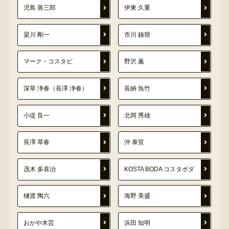
児島 善三郎
伊東 久重
梁川 剛一
市川 銕琅
マーク・コスタビ
野沢 薫
深草 浄春（長澤 浄春）
長納 魚竹
小堤 良一
北岡 秀雄
長澤 草春
沖 泰宣
茂木 多喜治
KOSTA BODA コスタボダ
樋渡 陶六
海野 美盛
おかや木芸
浜田 知明