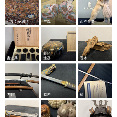
ペルシャ絨毯
屏風
西洋骨董
蒔絵
書道具
漆器
香木
刀剣
脇差
槍