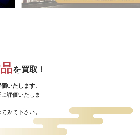
術品
を買取！
評価いたします
。
正に評価いたしま
べてみて下さい。