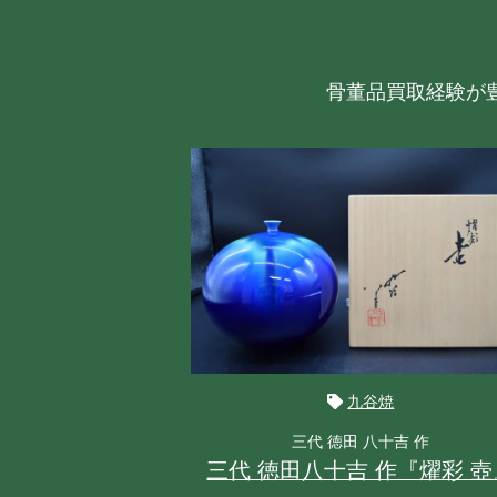
骨董品買取経験が
九谷焼
三代 徳田 八十吉 作
三代 徳田八十吉 作『燿彩 壺