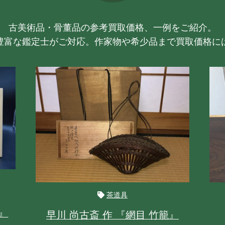
古美術品・骨董品の参考買取価格、一例をご紹介。
豊富な鑑定士がご対応。作家物や希少品まで買取価格に
茶道具
』
早川 尚古斎 作 『網目 竹籠』