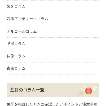
横浜市
横須賀市
筑紫野市
象牙コラム
太宰府市
福岡市
福津市
飯塚市
糸島市
春日市
西洋アンティークコラム
糟屋郡
北九州市
古賀市
久留米市
宗像市
大牟田市
オルゴールコラム
大野城市
行橋市
熊本県
天草市
合志市
熊本市
甲冑コラム
玉名市
八代市
大分県
別府市
大分市
佐賀県
仏像コラム
唐津市
佐賀市
鳥栖市
長崎県
長崎市
佐世保市
古銭コラム
注目のコラム一覧
象牙を相続したときに確認したいポイントと注意事項