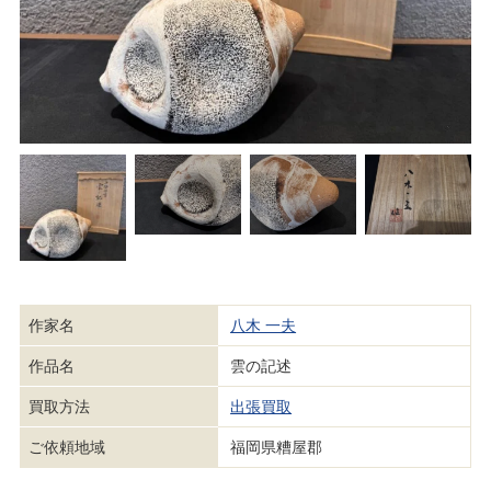
作家名
八木 一夫
作品名
雲の記述
買取方法
出張買取
ご依頼地域
福岡県糟屋郡