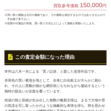
150,000
買取参考価格
円
※買い取り価格は当日の価格であり、その価格を保証するものではありませんので
予め御了承下さい。
※状態や付属品の有無、買い取り方法などによって価格が変動いたします。
この査定金額になった理由
本作は八木一夫による「雲ノ記述」と題した造形作品です。
赤茶色の荒い素地を地として、全体に白化粧土が大らかに刷か
れ、その上に黒釉が細かな網目状にちぢれながら凝結するという
独特の肌合いが全面を覆っています。
焼成の熱と収縮が生み出した無数の亀裂文様は、まるで大地や雲
の気流を写し取ったかのような抽象的な表情を持ち、卵を思わせ