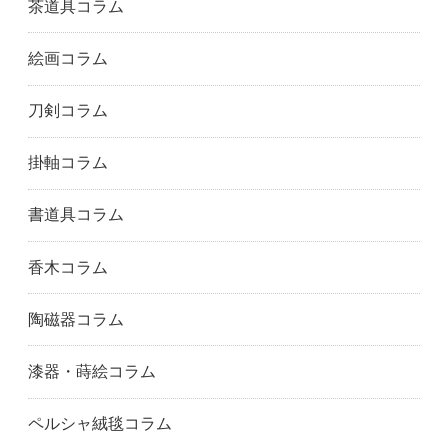
豊橋市
豊田市
三重県
茶道具コラム
津市
四日市市
埼玉県
絵画コラム
川越市
川口市
越谷市
さいたま市
所沢市
つくば市
刀剣コラム
千葉県
千葉市
船橋市
市川市
柏市
松戸市
掛軸コラム
東京都
足立区
荒川区
文京区
千代田区
江戸川区
書道具コラム
八王子市
板橋区
葛飾区
江東区
町田市
目黒区
香木コラム
港区
中野区
練馬区
西東京市
大田区
世田谷区
陶磁器コラム
渋谷区
品川区
新宿区
杉並区
墨田区
台東区
漆器・蒔絵コラム
中央区
北区
豊島区
神奈川県
藤沢市
鎌倉市
ペルシャ絨毯コラム
川崎市
小田原市
相模原市