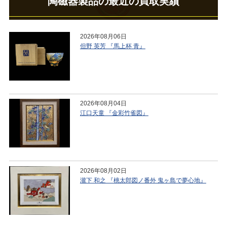
陶磁器製品の最近の買取実績
2026年08月06日
但野 英芳 『馬上杯 青』
2026年08月04日
江口天童 『金彩竹雀図』
2026年08月02日
瀧下 和之 『桃太郎図ノ番外 鬼ヶ島で夢心地』