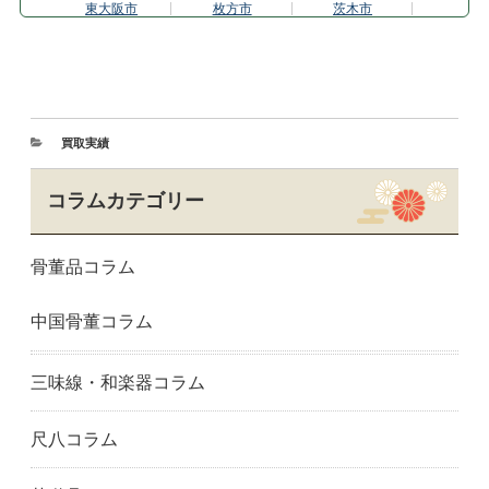
東大阪市
枚方市
茨木市
池田市
和泉市
泉佐野市
門真市
河内長野市
岸和田市
松原市
箕面市
守口市
寝屋川市
大阪市
堺市
買取実績
吹田市
高槻市
富田林市
豊中市
八尾市
兵庫県
コラムカテゴリー
明石市
尼崎市
芦屋市
神戸市東灘区
姫路市
神戸市
骨董品コラム
西宮市
宝塚市
神戸市垂水区
神戸市中央区
奈良県
生駒市
中国骨董コラム
香芝市
橿原市
奈良市
大和郡山市
和歌山県
和歌山市
岐阜県
岐阜市
大垣市
三味線・和楽器コラム
愛知県
一宮市
春日井市
長久手市
名古屋市
日進市
尺八コラム
岡崎市
尾張旭市
瀬戸市