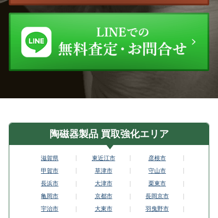
陶磁器製品 買取強化エリア
滋賀県
東近江市
彦根市
甲賀市
草津市
守山市
長浜市
大津市
栗東市
亀岡市
京都市
長岡京市
宇治市
大東市
羽曳野市