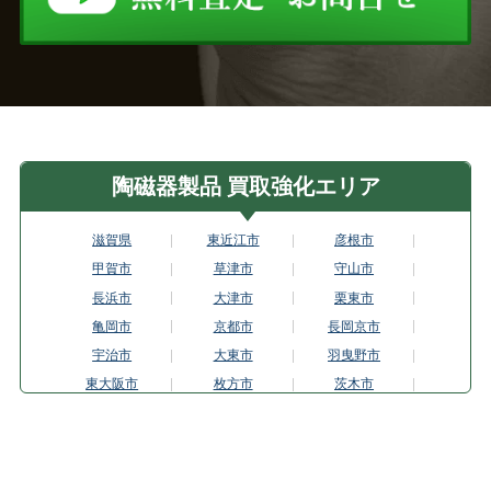
陶磁器製品 買取強化エリア
滋賀県
東近江市
彦根市
甲賀市
草津市
守山市
長浜市
大津市
栗東市
亀岡市
京都市
長岡京市
宇治市
大東市
羽曳野市
東大阪市
枚方市
茨木市
池田市
和泉市
泉佐野市
門真市
河内長野市
岸和田市
松原市
箕面市
守口市