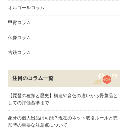
久留米市
宗像市
大牟田市
オルゴールコラム
大野城市
行橋市
熊本県
天草市
合志市
熊本市
甲冑コラム
玉名市
八代市
大分県
別府市
大分市
佐賀県
仏像コラム
唐津市
佐賀市
鳥栖市
長崎県
長崎市
佐世保市
古銭コラム
注目のコラム一覧
【琵琶の種類と歴史】構造や音色の違いから骨董品と
しての評価基準まで
象牙の個人出品は可能？現在のネット取引ルールと売
却時の重要な注意点について