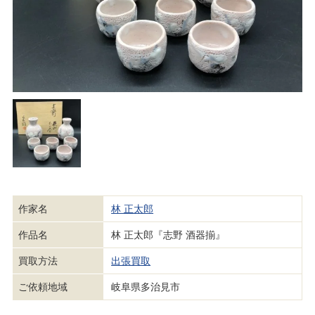
作家名
林 正太郎
作品名
林 正太郎『志野 酒器揃』
買取方法
出張買取
ご依頼地域
岐阜県多治見市