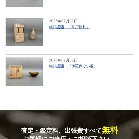
2026年07月31日
細川護熙 『井戸徳利』
2026年07月31日
細川護熙 『伊羅保ぐい呑』
無料
査定・鑑定料、出張費すべて