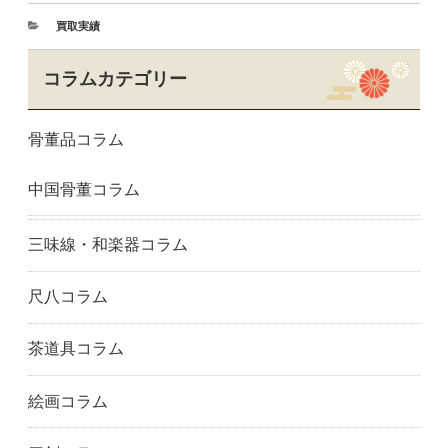
寝屋川市
大阪市
堺市
買取実績
吹田市
高槻市
富田林市
豊中市
八尾市
兵庫県
コラムカテゴリー
明石市
尼崎市
芦屋市
神戸市東灘区
姫路市
神戸市
骨董品コラム
西宮市
宝塚市
神戸市垂水区
神戸市中央区
奈良県
生駒市
中国骨董コラム
香芝市
橿原市
奈良市
大和郡山市
和歌山県
和歌山市
岐阜県
岐阜市
大垣市
三味線・和楽器コラム
愛知県
一宮市
春日井市
長久手市
名古屋市
日進市
尺八コラム
岡崎市
尾張旭市
瀬戸市
豊橋市
豊田市
三重県
茶道具コラム
津市
四日市市
埼玉県
絵画コラム
川越市
川口市
越谷市
さいたま市
所沢市
つくば市