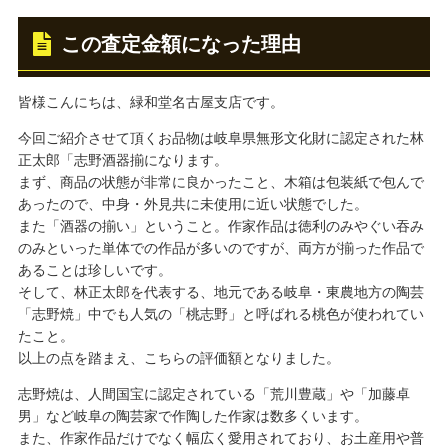
この査定金額になった理由
皆様こんにちは、緑和堂名古屋支店です。
今回ご紹介させて頂くお品物は岐阜県無形文化財に認定された林
正太郎「志野酒器揃になります。
まず、商品の状態が非常に良かったこと、木箱は包装紙で包んで
あったので、中身・外見共に未使用に近い状態でした。
また「酒器の揃い」ということ。作家作品は徳利のみやぐい吞み
のみといった単体での作品が多いのですが、両方が揃った作品で
あることは珍しいです。
そして、林正太郎を代表する、地元である岐阜・東農地方の陶芸
「志野焼」中でも人気の「桃志野」と呼ばれる桃色が使われてい
たこと。
以上の点を踏まえ、こちらの評価額となりました。
志野焼は、人間国宝に認定されている「荒川豊蔵」や「加藤卓
男」など岐阜の陶芸家で作陶した作家は数多くいます。
また、作家作品だけでなく幅広く愛用されており、お土産用や普