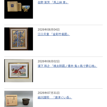
但野 英芳 『馬上杯 青』
2026年08月04日
江口天童 『金彩竹雀図』
2026年08月02日
瀧下 和之 『桃太郎図ノ番外 鬼ヶ島で夢心地』
2026年07月31日
細川護熙 『唐津ぐい呑』