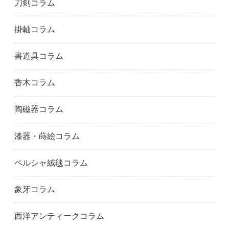
刀剣コラム
千葉県
千葉市
船橋市
市川市
柏市
松戸市
掛軸コラム
東京都
足立区
荒川区
文京区
千代田区
江戸川区
書道具コラム
八王子市
板橋区
葛飾区
江東区
町田市
目黒区
香木コラム
港区
中野区
練馬区
西東京市
大田区
世田谷区
陶磁器コラム
渋谷区
品川区
新宿区
杉並区
墨田区
台東区
漆器・蒔絵コラム
中央区
北区
豊島区
神奈川県
藤沢市
鎌倉市
ペルシャ絨毯コラム
川崎市
小田原市
相模原市
横浜市
横須賀市
筑紫野市
象牙コラム
太宰府市
福岡市
福津市
飯塚市
糸島市
春日市
西洋アンティークコラム
糟屋郡
北九州市
古賀市