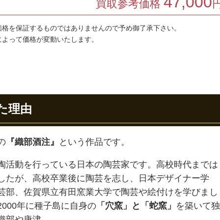
47,000
買取参考価格
価格を保証するものではありませんので予め御了承下さい。
によって価格が変動いたします。
た理由
の
『織部酒注』
という作品です。
陶活動を行っている日本の陶芸家です。高校時代までは
したが、高校卒業後に陶芸を志し、日本デザイナー学
芸部、佐賀県立有田窯業大学で陶芸や絵付けを学びまし
2000年に種子島に自身の
「穴窯」と「蛇窯」
を築いて独
織部や唐津、