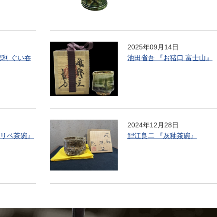
2025年09月14日
徳利 ぐい吞
池田省吾 『お猪口 富士山』
2024年12月28日
オリベ茶碗』
鯉江良二 『灰釉茶碗』