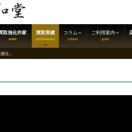
買取強化作家
買取実績
コラム
ご利用案内
部酒注』