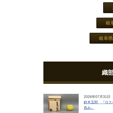
岐
岐阜県
織
2026年07月31日
鈴木五郎 『ロス
呑み』