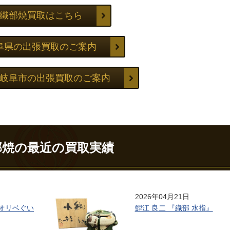
織部焼買取はこちら
阜県の出張買取のご案内
岐阜市の出張買取のご案内
部焼の最近の買取実績
2026年04月21日
オリベぐい
鯉江 良二 『織部 水指』