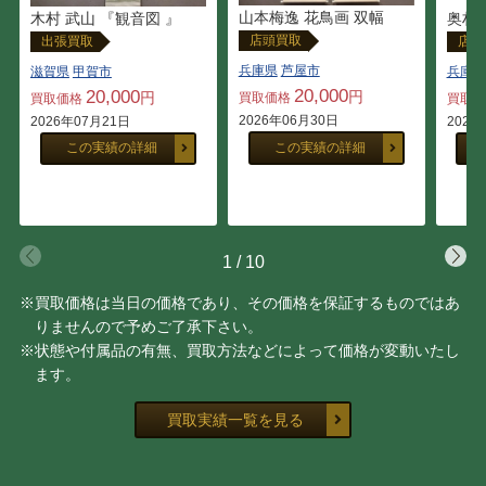
山本梅逸 花鳥画 双幅
木村 武山 『観音図 』
奥村
店頭買取
出張買取
店頭
兵庫県
芦屋市
滋賀県
甲賀市
兵庫県
20,000
20,000
円
円
買取価格
買取価格
買取
2026年06月30日
2026年07月21日
2026
この実績の詳細
この実績の詳細
1
/
10
※買取価格は当日の価格であり、その価格を保証するものではあ
りませんので予めご了承下さい。
※状態や付属品の有無、買取方法などによって価格が変動いたし
ます。
買取実績一覧を見る