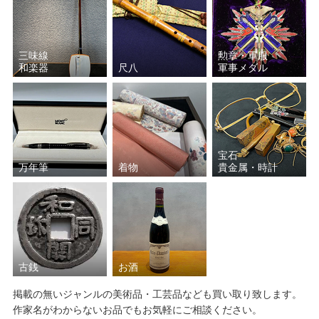
三味線
勲章・軍服
和楽器
尺八
軍事メダル
宝石
万年筆
着物
貴金属・時計
古銭
お酒
掲載の無いジャンルの美術品・工芸品なども買い取り致します。
作家名がわからないお品でもお気軽にご相談ください。