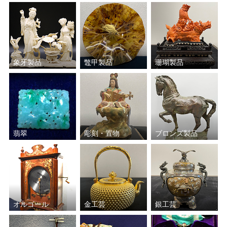
象牙製品
鼈甲製品
珊瑚製品
翡翠
彫刻・置物
ブロンズ製品
オルゴール
金工芸
銀工芸