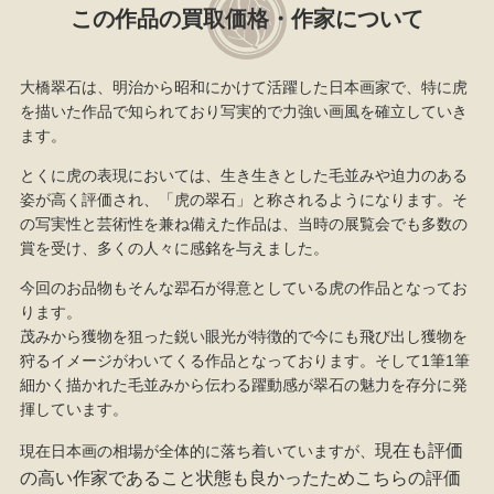
この作品の買取価格・作家について
大橋翠石は、明治から昭和にかけて活躍した日本画家で、特に虎
を描いた作品で知られており写実的で力強い画風を確立していき
ます。
とくに虎の表現においては、生き生きとした毛並みや迫力のある
姿が高く評価され、「虎の翠石」と称されるようになります。そ
の写実性と芸術性を兼ね備えた作品は、当時の展覧会でも多数の
賞を受け、多くの人々に感銘を与えました。
今回のお品物もそんな翆石が得意としている虎の作品となってお
ります。
茂みから獲物を狙った鋭い眼光が特徴的で今にも飛び出し獲物を
狩るイメージがわいてくる作品となっております。そして1筆1筆
細かく描かれた毛並みから伝わる躍動感が翠石の魅力を存分に発
揮しています。
現在も評価
現在日本画の相場が全体的に落ち着いていますが、
の高い作家であること状態も良かったためこちらの評価