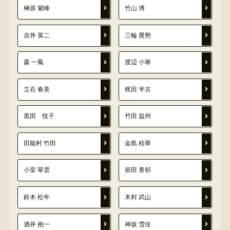
榊原 紫峰
竹山 博
吉井 英二
三輪 晁勢
森 一鳳
渡辺 小崋
立石 春美
梶田 半古
黒田 悦子
竹田 益州
田能村 竹田
金島 桂華
小室 翠雲
前田 青邨
鈴木 松年
木村 武山
酒井 抱一
神坂 雪佳