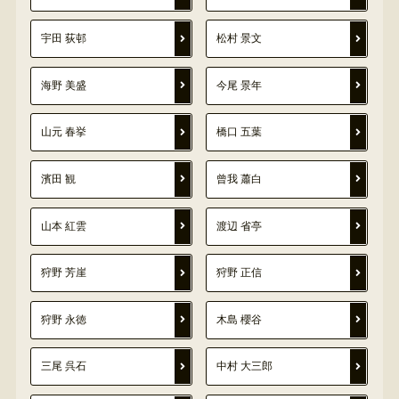
宇田 荻邨
松村 景文
海野 美盛
今尾 景年
山元 春挙
橋口 五葉
濱田 観
曾我 蕭白
山本 紅雲
渡辺 省亭
狩野 芳崖
狩野 正信
狩野 永徳
木島 櫻谷
三尾 呉石
中村 大三郎