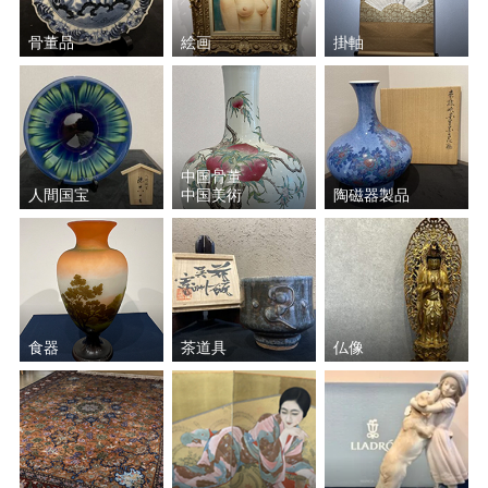
骨董品
絵画
掛軸
中国骨董
人間国宝
中国美術
陶磁器製品
食器
茶道具
仏像