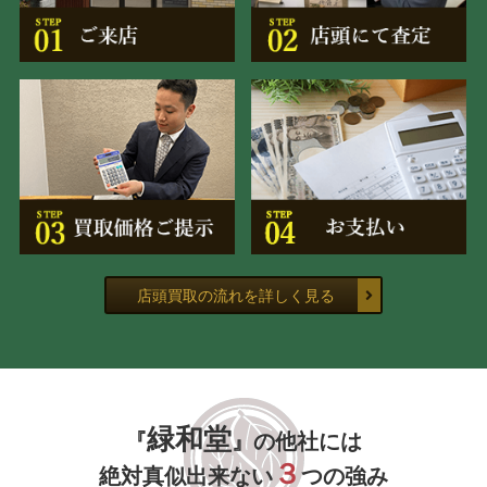
店頭買取の流れを詳しく見る
緑和堂
『
』の他社には
３
絶対真似出来ない
つの強み