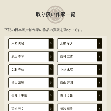
取り扱い作家一覧
下記の日本画掛軸作家の作品の買取を強化中です。
本多 天城
水野 年方
浦上 春琴
西村 五雲
名取 春仙
小林 永濯
横山 清暉
西山 芳園
長谷川 玉峰
塩川 文麟
菊池 芳文
都路 華香