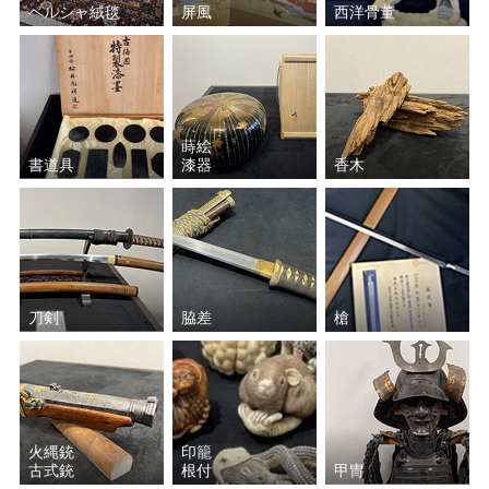
ペルシャ絨毯
屏風
西洋骨董
蒔絵
書道具
漆器
香木
刀剣
脇差
槍
火縄銃
印籠
古式銃
根付
甲冑