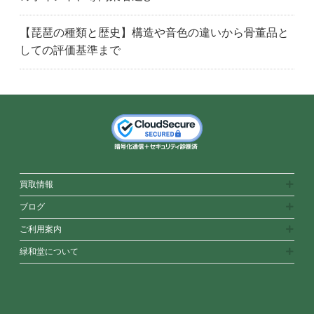
世田谷区
渋谷区
品川区
【琵琶の種類と歴史】構造や音色の違いから骨董品と
新宿区
杉並区
墨田区
しての評価基準まで
立川市
台東区
多摩市
中央区
北区
東京都
豊島区
厚木市
茅ヶ崎市
海老名市
藤沢市
秦野市
平塚市
伊勢原市
鎌倉市
神奈川県
川崎市
小田原市
相模原市
大和市
横浜市
横須賀市
座間市
福岡県
買取情報
筑紫野市
福岡市中央区
太宰府市
ブログ
福岡市
福津市
福岡市博多区
ご利用案内
福岡市東区
飯塚市
糸島市
緑和堂について
福岡市城南区
春日市
糟屋郡
北九州市
古賀市
久留米市
福岡市南区
宗像市
福岡市西区
大牟田市
大野城市
福岡市早良区