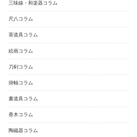
東大阪市
大阪市東住吉区
大阪市東淀川区
三味線・和楽器コラム
枚方市
大阪市平野区
茨木市
池田市
大阪市生野区
和泉市
尺八コラム
泉大津市
泉佐野市
大阪市城東区
門真市
貝塚市
柏原市
茶道具コラム
交野市
河内長野市
岸和田市
絵画コラム
大阪市此花区
松原市
大阪市港区
箕面市
大阪市都島区
守口市
刀剣コラム
大阪市浪速区
寝屋川市
大阪市西淀川区
大阪狭山市
大阪市
大阪市北区
掛軸コラム
大阪市西区
堺市
摂津市
吹田市
大阪市住之江区
大阪市住吉区
書道具コラム
大阪市大正区
高槻市
大阪市天王寺区
富田林市
豊中市
大阪市鶴見区
香木コラム
八尾市
大阪市淀川区
明石市
尼崎市
芦屋市
神戸市東灘区
陶磁器コラム
姫路市
兵庫県
神戸市兵庫区