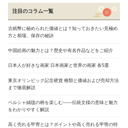
関市
多治見市
土岐市
山県市
養老町
愛知県
注目のコラム一覧
愛西市
あま市
安城市
名古屋市熱田区
名古屋市千種区
知立市
古紙幣に秘められた価値とは？知っておきたい見極め
知多市
扶桑町
蒲郡市
方と相場、保存の秘訣
半田市
碧南市
名古屋市東区
東浦町
一宮市
稲沢市
中国絵画の魅力とは？歴史や有名作品などをご紹介
犬山市
岩倉市
蟹江町
刈谷市
春日井市
名古屋市北区
日本人が好きな画家 日本画家と世界の画家 各5選
北名古屋市
清須市
小牧市
江南市
名古屋市名東区
名古屋市緑区
東京オリンピック記念硬貨 種類と価値および売却方法
名古屋市南区
名古屋市港区
みよし市
まで徹底解説
名古屋市瑞穂区
名古屋市守山区
長久手市
名古屋市
名古屋市中川区
名古屋市中区
ペルシャ絨毯の柄を楽しむ——伝統文様の意味と魅力
名古屋市中村区
名古屋市西区
西尾市
をわかりやすく解説
日進市
大府市
大口町
大治町
岡崎市
尾張旭市
高く売れる甲冑とは？ポイントや高く売れる甲冑の特
瀬戸市
名古屋市昭和区
田原市