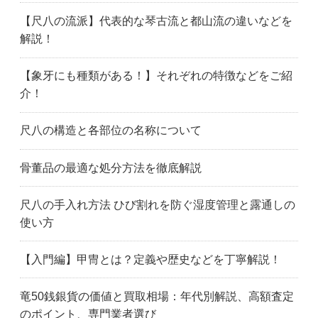
埼玉県
さいたま市
坂戸市
【尺八の流派】代表的な琴古流と都山流の違いなどを
狭山市
草加市
戸田市
解説！
所沢市
さいたま市浦和区
和光市
蕨市
茨城県
古河市
【象牙にも種類がある！】それぞれの特徴などをご紹
水戸市
取手市
土浦市
介！
つくば市
千葉市
船橋市
市川市
柏市
松戸市
尺八の構造と各部位の名称について
流山市
浦安市
足立区
昭島市
荒川区
文京区
骨董品の最適な処分方法を徹底解説
千代田区
調布市
江戸川区
府中市
八王子市
東久留米市
尺八の手入れ方法 ひび割れを防ぐ湿度管理と露通しの
日野市
板橋区
葛飾区
使い方
小平市
小金井市
国分寺市
江東区
国立市
町田市
【入門編】甲冑とは？定義や歴史などを丁寧解説！
目黒区
港区
三鷹市
武蔵野市
中野区
練馬区
竜50銭銀貨の価値と買取相場：年代別解説、高額査定
のポイント、専門業者選び
西東京市
青梅市
大田区