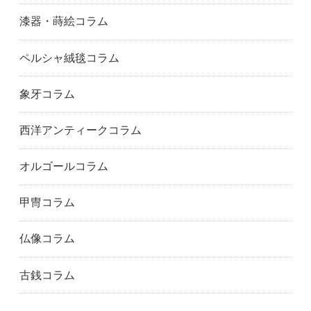
伊丹市
加古川市
川西市
漆器・蒔絵コラム
神戸市
三木市
南あわじ市
神戸市灘区
神戸市西区
西宮市
ペルシャ絨毯コラム
西脇市
小野市
三田市
神戸市中央区三宮
洲本市
宝塚市
象牙コラム
高砂市
丹波市
丹波篠山市
神戸市垂水区
たつの市
豊岡市
西洋アンティークコラム
神戸市中央区
五條市
御所市
生駒市
香芝市
橿原市
オルゴールコラム
葛城市
奈良県
奈良市
桜井市
天理市
大和郡山市
甲冑コラム
大和高田市
橋本市
田辺市
和歌山市
安八町
恵那市
仏像コラム
岐阜市
羽島市
海津市
各務原市
可児市
美濃市
古銭コラム
美濃加茂市
瑞穂市
瑞浪市
本巣市
中津川市
大垣市