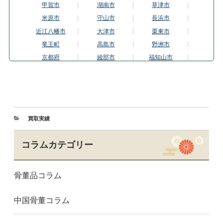
甲賀市
湖南市
草津市
米原市
守山市
長浜市
近江八幡市
大津市
栗東市
竜王町
高島市
野洲市
京都府
綾部市
福知山市
京都市伏見区
京都市東山区
城陽市
亀岡市
京都市上京区
京都市北区
木津川市
京田辺市
京丹後市
京都市
舞鶴市
京都市南区
買取実績
宮津市
向日市
長岡京市
京都市中京区
南丹市
京都市西京区
コラムカテゴリー
大山崎町
京都市左京区
精華町
京都市下京区
宇治市
京都市右京区
骨董品コラム
京都市山科区
八幡市
与謝野町
大阪府
大阪市阿倍野区
大阪市旭区
中国骨董コラム
大阪市中央区
大東市
藤井寺市
大阪市福島区
羽曳野市
大阪市東成区