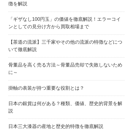
徴を解説
高浜市
名古屋市天白区
東郷町
常滑市
東海市
豊明市
「ギザなし100円玉」の価値を徹底解説！エラーコイ
豊橋市
豊川市
豊田市
ンとしての見分け方から買取相場まで
豊山町
津島市
弥富市
伊賀市
いなべ市
伊勢市
【茶道の流派】三千家やその他の流派の特徴などにつ
亀山市
桑名市
松阪市
いて徹底解説
鈴鹿市
津市
四日市市
群馬県
伊勢崎市
桐生市
骨董品を高く売る方法～骨董品売却で失敗しないため
前橋市
太田市
高崎市
に～
栃木県
足利市
鹿沼市
小山市
佐野市
栃木市
掛軸の表装が持つ重要な役割とは？
宇都宮市
上尾市
朝霞市
富士見市
ふじみ野市
深谷市
日本の銀貨は何がある？種類、価値、歴史的背景を解
入間市
春日部市
川越市
説
川口市
加須市
越谷市
鴻巣市
久喜市
熊谷市
日本三大漆器の産地と歴史的特徴を徹底解説
三郷市
新座市
さいたま市大宮区