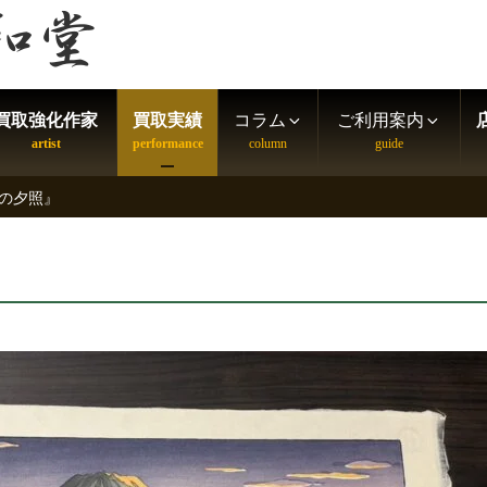
買取強化作家
買取実績
コラム
ご利用案内
の夕照』
』