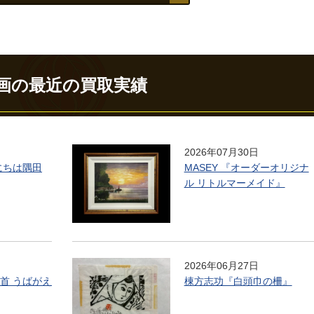
画の最近の買取実績
2026年07月30日
にちは隅田
MASEY 『オーダーオリジナ
ル リトルマーメイド』
2026年06月27日
首 うばがえ
棟方志功『白頭巾の柵』