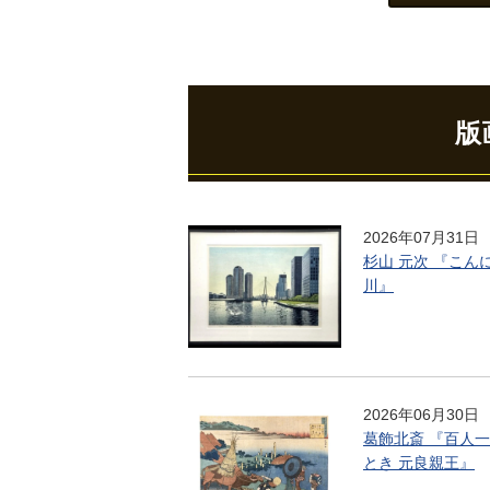
版
2026年07月31日
杉山 元次 『こん
川』
2026年06月30日
葛飾北斎 『百人一
とき 元良親王』