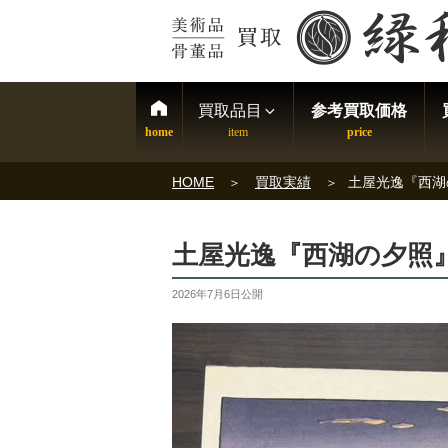
買取品目
参考買取価格
HOME
買取実績
土屋光逸『西湖
土屋光逸『西湖の夕照
2026年7月6日
公開