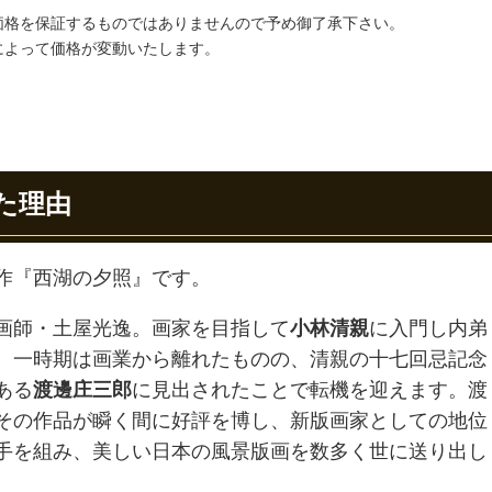
価格を保証するものではありませんので予め御了承下さい。
によって価格が変動いたします。
た理由
作『西湖の夕照』です。
画師・土屋光逸。画家を目指して
小林清親
に入門し内弟
。一時期は画業から離れたものの、清親の十七回忌記念
ある
渡邊庄三郎
に見出されたことで転機を迎えます。渡
その作品が瞬く間に好評を博し、新版画家としての地位
手を組み、美しい日本の風景版画を数多く世に送り出し