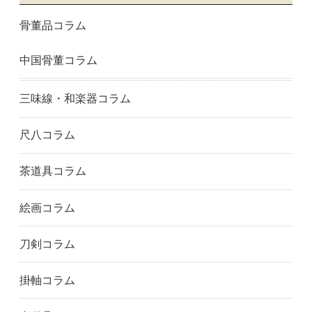
京都市下京区
宇治市
京都市右京区
骨董品コラム
京都市山科区
八幡市
与謝野町
大阪府
大阪市阿倍野区
大阪市旭区
中国骨董コラム
大阪市中央区
大東市
藤井寺市
大阪市福島区
羽曳野市
大阪市東成区
東大阪市
大阪市東住吉区
大阪市東淀川区
三味線・和楽器コラム
枚方市
大阪市平野区
茨木市
池田市
大阪市生野区
和泉市
尺八コラム
泉大津市
泉佐野市
大阪市城東区
門真市
貝塚市
柏原市
茶道具コラム
交野市
河内長野市
岸和田市
絵画コラム
大阪市此花区
松原市
大阪市港区
箕面市
大阪市都島区
守口市
刀剣コラム
大阪市浪速区
寝屋川市
大阪市西淀川区
大阪狭山市
大阪市
大阪市北区
掛軸コラム
大阪市西区
堺市
摂津市
吹田市
大阪市住之江区
大阪市住吉区