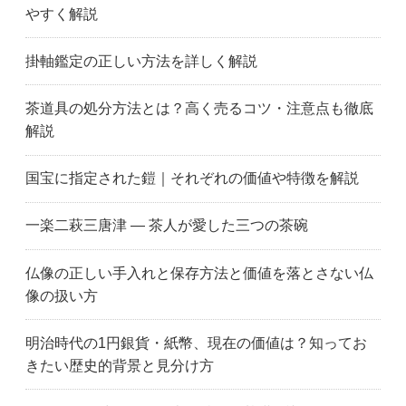
名古屋市瑞穂区
名古屋市守山区
長久手市
やすく解説
名古屋市
名古屋市中川区
名古屋市中区
名古屋市中村区
名古屋市西区
西尾市
掛軸鑑定の正しい方法を詳しく解説
日進市
大府市
大口町
大治町
岡崎市
尾張旭市
茶道具の処分方法とは？高く売るコツ・注意点も徹底
瀬戸市
名古屋市昭和区
田原市
解説
高浜市
名古屋市天白区
東郷町
常滑市
東海市
豊明市
国宝に指定された鎧｜それぞれの価値や特徴を解説
豊橋市
豊川市
豊田市
豊山町
津島市
弥富市
一楽二萩三唐津 ― 茶人が愛した三つの茶碗
伊賀市
いなべ市
伊勢市
亀山市
桑名市
松阪市
仏像の正しい手入れと保存方法と価値を落とさない仏
鈴鹿市
津市
四日市市
像の扱い方
群馬県
伊勢崎市
桐生市
前橋市
太田市
高崎市
明治時代の1円銀貨・紙幣、現在の価値は？知ってお
栃木県
足利市
鹿沼市
きたい歴史的背景と見分け方
小山市
佐野市
栃木市
宇都宮市
上尾市
朝霞市