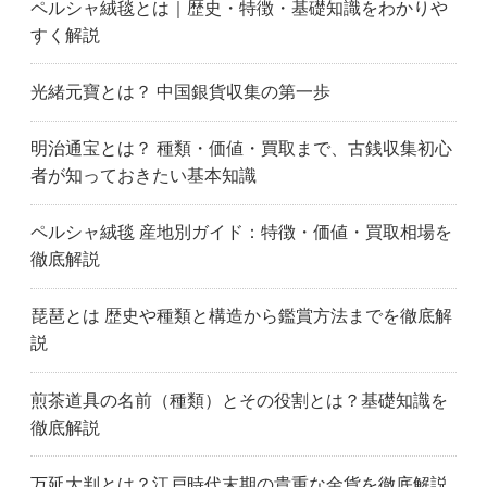
ペルシャ絨毯とは｜歴史・特徴・基礎知識をわかりや
富士見市
ふじみ野市
深谷市
すく解説
入間市
春日部市
川越市
川口市
加須市
越谷市
光緒元寶とは？ 中国銀貨収集の第一歩
鴻巣市
久喜市
熊谷市
三郷市
新座市
さいたま市大宮区
明治通宝とは？ 種類・価値・買取まで、古銭収集初心
埼玉県
さいたま市
坂戸市
者が知っておきたい基本知識
狭山市
草加市
戸田市
所沢市
さいたま市浦和区
和光市
ペルシャ絨毯 産地別ガイド：特徴・価値・買取相場を
蕨市
茨城県
古河市
徹底解説
水戸市
取手市
土浦市
つくば市
千葉市
船橋市
琵琶とは 歴史や種類と構造から鑑賞方法までを徹底解
市川市
柏市
松戸市
説
流山市
浦安市
足立区
昭島市
荒川区
文京区
煎茶道具の名前（種類）とその役割とは？基礎知識を
千代田区
調布市
江戸川区
徹底解説
府中市
八王子市
東久留米市
日野市
板橋区
葛飾区
万延大判とは？江戸時代末期の貴重な金貨を徹底解説