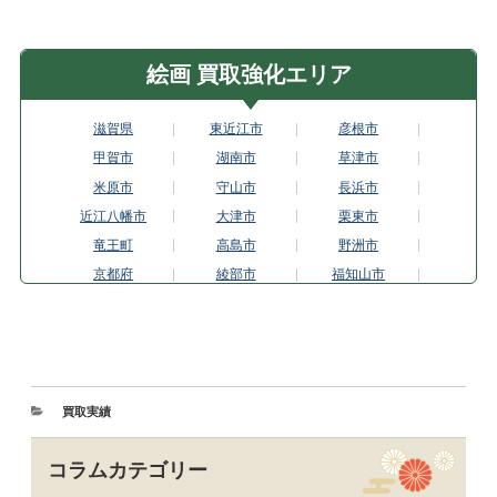
絵画 買取強化エリア
滋賀県
東近江市
彦根市
甲賀市
湖南市
草津市
米原市
守山市
長浜市
近江八幡市
大津市
栗東市
竜王町
高島市
野洲市
京都府
綾部市
福知山市
京都市伏見区
京都市東山区
城陽市
亀岡市
京都市上京区
京都市北区
木津川市
京田辺市
京丹後市
京都市
舞鶴市
京都市南区
買取実績
宮津市
向日市
長岡京市
京都市中京区
南丹市
京都市西京区
コラムカテゴリー
大山崎町
京都市左京区
精華町