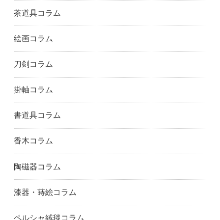
門真市
貝塚市
柏原市
茶道具コラム
交野市
河内長野市
岸和田市
絵画コラム
大阪市此花区
松原市
大阪市港区
箕面市
大阪市都島区
守口市
刀剣コラム
大阪市浪速区
寝屋川市
大阪市西淀川区
大阪狭山市
大阪市
大阪市北区
掛軸コラム
大阪市西区
堺市
摂津市
吹田市
大阪市住之江区
大阪市住吉区
書道具コラム
大阪市大正区
高槻市
大阪市天王寺区
富田林市
豊中市
大阪市鶴見区
香木コラム
八尾市
大阪市淀川区
明石市
尼崎市
芦屋市
神戸市東灘区
陶磁器コラム
姫路市
兵庫県
神戸市兵庫区
伊丹市
加古川市
川西市
漆器・蒔絵コラム
神戸市
三木市
南あわじ市
神戸市灘区
神戸市西区
西宮市
ペルシャ絨毯コラム
西脇市
小野市
三田市