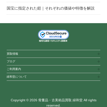
中央区
北区
東京都
国宝に指定された鎧｜それぞれの価値や特徴を解説
豊島区
厚木市
茅ヶ崎市
海老名市
藤沢市
秦野市
平塚市
伊勢原市
鎌倉市
神奈川県
川崎市
小田原市
相模原市
大和市
横浜市
横須賀市
座間市
福岡県
筑紫野市
福岡市中央区
太宰府市
福岡市
福津市
福岡市博多区
買取情報
福岡市東区
飯塚市
糸島市
ブログ
福岡市城南区
春日市
糟屋郡
ご利用案内
北九州市
古賀市
久留米市
緑和堂について
福岡市南区
宗像市
福岡市西区
大牟田市
大野城市
福岡市早良区
行橋市
熊本県
天草市
合志市
熊本市
玉名市
Copyright © 2026 骨董品・古美術品買取 緑和堂 All rights
八代市
大分県
別府市
reserved.