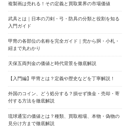
複製画は売れる！その定義と買取業界の市場価値
知多市
扶桑町
蒲郡市
半田市
碧南市
名古屋市東区
武具とは｜日本の刀剣・弓・防具の分類と役割を知る
東浦町
一宮市
稲沢市
入門ガイド
犬山市
岩倉市
蟹江町
刈谷市
春日井市
名古屋市北区
甲冑の各部位の名称を完全ガイド｜兜から胴・小札・
北名古屋市
清須市
小牧市
紐まで丸わかり
江南市
名古屋市名東区
名古屋市緑区
名古屋市南区
名古屋市港区
みよし市
天保五両判金の価値と時代背景を徹底解説
名古屋市瑞穂区
名古屋市守山区
長久手市
名古屋市
名古屋市中川区
名古屋市中区
【入門編】甲冑とは？定義や歴史などを丁寧解説！
名古屋市中村区
名古屋市西区
西尾市
日進市
大府市
大口町
外国のコイン、どう処分する？損せず換金・売却・寄
大治町
岡崎市
尾張旭市
付する方法を徹底解説
瀬戸市
名古屋市昭和区
田原市
高浜市
名古屋市天白区
東郷町
琉球通宝の価値とは？種類、買取相場、本物・偽物の
常滑市
東海市
豊明市
見分け方まで徹底解説
豊橋市
豊川市
豊田市