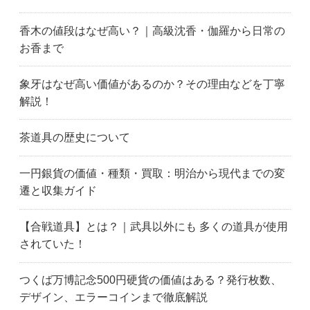
蕨市
茨城県
古河市
水戸市
取手市
土浦市
香木の値段はなぜ高い？｜高級沈香・伽羅から日常の
つくば市
千葉市
船橋市
お香まで
市川市
柏市
松戸市
流山市
浦安市
足立区
象牙はなぜ高い価値があるのか？その理由などを丁寧
昭島市
荒川区
文京区
解説！
千代田区
調布市
江戸川区
府中市
八王子市
東久留米市
茶道具の歴史について
日野市
板橋区
葛飾区
小平市
小金井市
国分寺市
一円銀貨の価値・種類・買取：明治から現代までの変
遷と収集ガイド
江東区
国立市
町田市
目黒区
港区
三鷹市
【合戦道具】とは？｜武具以外にも 多くの道具が使用
武蔵野市
中野区
練馬区
されていた！
西東京市
青梅市
大田区
世田谷区
渋谷区
品川区
つくば万博記念500円硬貨の価値はある？発行枚数、
新宿区
杉並区
墨田区
デザイン、エラーコインまで徹底解説
立川市
台東区
多摩市