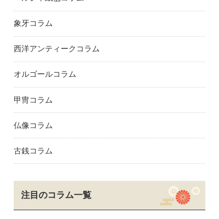
神戸市中央区三宮
洲本市
宝塚市
象牙コラム
高砂市
丹波市
丹波篠山市
神戸市垂水区
たつの市
豊岡市
西洋アンティークコラム
神戸市中央区
五條市
御所市
生駒市
香芝市
橿原市
オルゴールコラム
葛城市
奈良県
奈良市
桜井市
天理市
大和郡山市
甲冑コラム
大和高田市
橋本市
田辺市
和歌山市
安八町
恵那市
仏像コラム
岐阜市
羽島市
海津市
各務原市
可児市
美濃市
古銭コラム
美濃加茂市
瑞穂市
瑞浪市
本巣市
中津川市
大垣市
関市
多治見市
土岐市
山県市
養老町
愛知県
注目のコラム一覧
愛西市
あま市
安城市
名古屋市熱田区
名古屋市千種区
知立市