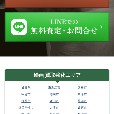
絵画 買取強化エリア
滋賀県
東近江市
彦根市
甲賀市
湖南市
草津市
米原市
守山市
長浜市
近江八幡市
大津市
栗東市