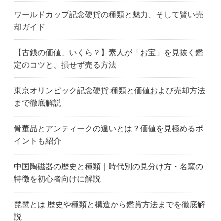
豊山町
津島市
弥富市
ワールドカップ記念硬貨の種類と魅力、そして賢い売
伊賀市
いなべ市
伊勢市
却ガイド
亀山市
桑名市
松阪市
鈴鹿市
津市
四日市市
【古銭の価値、いくら？】素人が「お宝」を見抜く鑑
群馬県
伊勢崎市
桐生市
定のコツと、損せず売る方法
前橋市
太田市
高崎市
栃木県
足利市
鹿沼市
東京オリンピック記念硬貨 種類と価値および売却方法
小山市
佐野市
栃木市
まで徹底解説
宇都宮市
上尾市
朝霞市
富士見市
ふじみ野市
深谷市
骨董品とアンティークの違いとは？価値を見極めるポ
入間市
春日部市
川越市
イントも紹介
川口市
加須市
越谷市
鴻巣市
久喜市
熊谷市
中国陶磁器の歴史と種類｜時代別の見分け方・名窯の
三郷市
新座市
さいたま市大宮区
特徴を初心者向けに解説
埼玉県
さいたま市
坂戸市
狭山市
草加市
戸田市
琵琶とは 歴史や種類と構造から鑑賞方法までを徹底解
所沢市
さいたま市浦和区
和光市
説