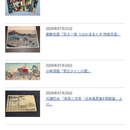
2026年07月21日
葛飾北斎『百人一首 うはかゑるとき 持統天皇』
2026年07月16日
小林清親『菅公さとしの図』
2026年07月16日
川瀬巴水 『奈良二月堂「日本風景集II 関西篇」よ
り』