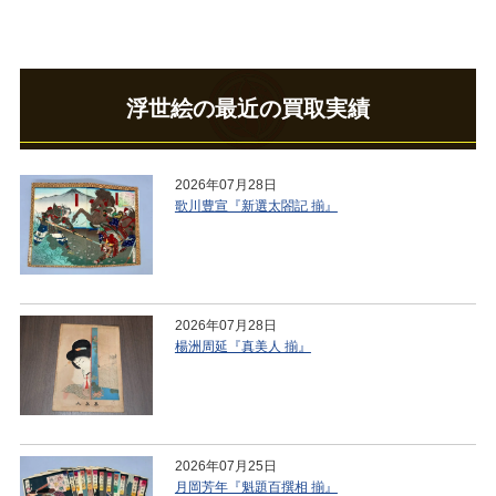
浮世絵の最近の買取実績
2026年07月28日
歌川豊宣『新選太閤記 揃』
2026年07月28日
楊洲周延『真美人 揃』
2026年07月25日
月岡芳年『魁題百撰相 揃』