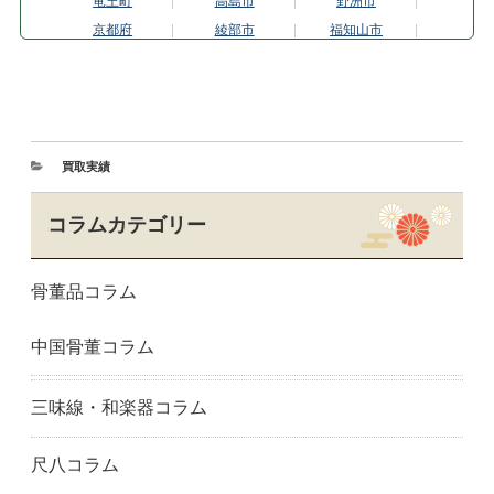
竜王町
高島市
野洲市
京都府
綾部市
福知山市
京都市伏見区
京都市東山区
城陽市
亀岡市
京都市上京区
京都市北区
木津川市
京田辺市
京丹後市
京都市
舞鶴市
京都市南区
買取実績
宮津市
向日市
長岡京市
京都市中京区
南丹市
京都市西京区
コラムカテゴリー
大山崎町
京都市左京区
精華町
京都市下京区
宇治市
京都市右京区
骨董品コラム
京都市山科区
八幡市
与謝野町
大阪府
大阪市阿倍野区
大阪市旭区
中国骨董コラム
大阪市中央区
大東市
藤井寺市
大阪市福島区
羽曳野市
大阪市東成区
東大阪市
大阪市東住吉区
大阪市東淀川区
三味線・和楽器コラム
枚方市
大阪市平野区
茨木市
池田市
大阪市生野区
和泉市
尺八コラム
泉大津市
泉佐野市
大阪市城東区