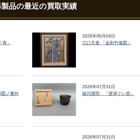
器製品の最近の買取実績
2026年08月04日
杯 青』
江口天童 『金彩竹雀図』
2026年07月31日
郎図ノ番外
細川護熙 『唐津ぐい呑』
2026年07月31日