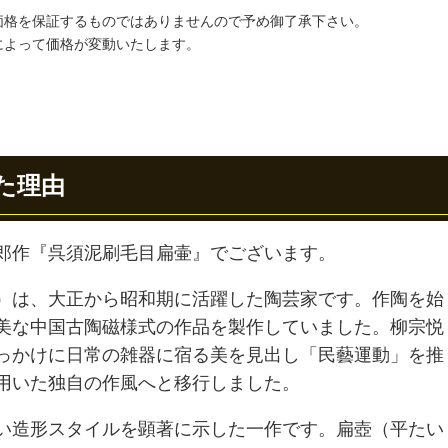
価格を保証するものではありませんので予め御了承下さい。
によって価格が変動いたします。
た理由
郎作『呉須泥刷毛目扁壷』でございます。
）は、大正から昭和期に活躍した陶芸家です。作陶を始
美な中国古陶磁様式の作品を製作していました。柳宗悦
っかけに日常の雑器に宿る美を見出し「民藝運動」を推
用いた独自の作風へと移行しました。
い造形スタイルを顕著に示した一作です。扁壺（平たい