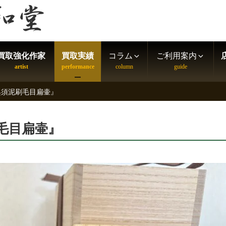
買取強化作家
買取実績
コラム
ご利用案内
呉須泥刷毛目扁壷』
毛目扁壷』