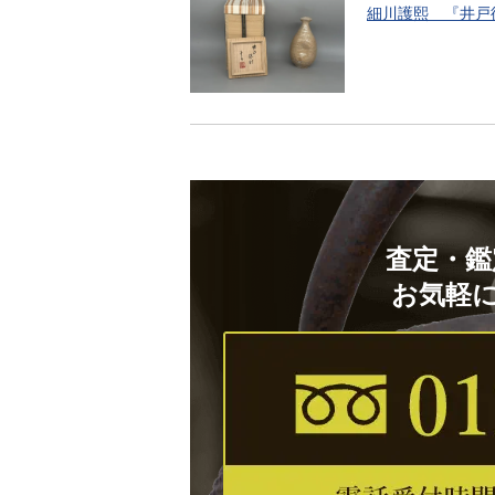
細川護熙 『井戸
査定・鑑
お気軽