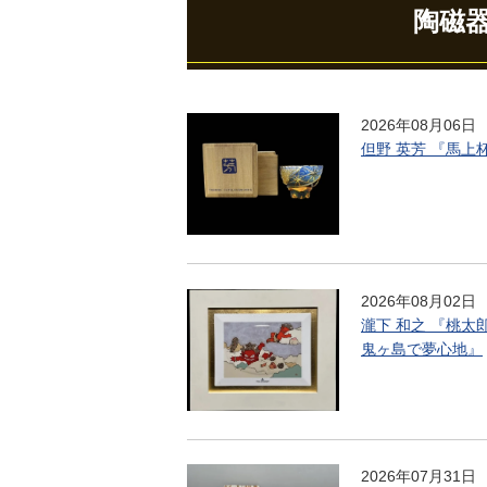
陶磁
2026年08月06日
但野 英芳 『馬上
2026年08月02日
瀧下 和之 『桃太
鬼ヶ島で夢心地』
2026年07月31日