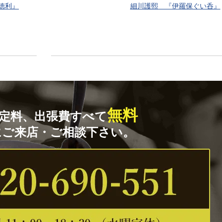
徳利』
細川護熙 『伊羅保ぐい呑』
無料
定料、出張費すべて
にご来店・ご相談下さい。