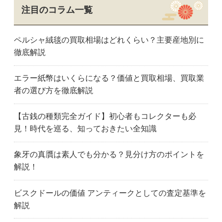
恵那市
岐阜市
岐南町
注目のコラム一覧
神戸町
羽島市
七宗町
池田町
海津市
各務原市
ペルシャ絨毯の買取相場はどれくらい？主要産地別に
可児市
笠松町
川辺町
徹底解説
北方町
美濃市
美濃加茂市
御嵩町
瑞穂市
瑞浪市
エラー紙幣はいくらになる？価値と買取相場、買取業
本巣市
中津川市
大垣市
者の選び方を徹底解説
大野町
坂祝町
関市
関ヶ原町
白川町
多治見市
【古銭の種類完全ガイド】初心者もコレクターも必
垂井町
土岐市
富加町
見！時代を巡る、知っておきたい全知識
輪之内町
山県市
八百津町
養老町
阿久比町
愛知県
象牙の真贋は素人でも分かる？見分け方のポイントを
愛西市
あま市
安城市
解説！
名古屋市熱田区
名古屋市千種区
知立市
知多市
扶桑町
蒲郡市
ビスクドールの価値 アンティークとしての査定基準を
半田市
碧南市
名古屋市東区
解説
東浦町
一宮市
稲沢市