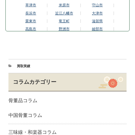
草津市
米原市
守山市
長浜市
近江八幡市
大津市
栗東市
竜王町
滋賀県
高島市
野洲市
綾部市
福知山市
京都市伏見区
京都市東山区
城陽市
亀岡市
京都市上京区
京都市北区
木津川市
久御山町
京丹波町
京田辺市
京丹後市
買取実績
京都市
舞鶴市
京都市南区
宮津市
向日市
長岡京市
コラムカテゴリー
京都市中京区
南丹市
京都市西京区
大山崎町
京都市左京区
精華町
骨董品コラム
京都市下京区
宇治市
京都市右京区
京都市山科区
八幡市
与謝野町
中国骨董コラム
大阪市阿倍野区
大阪市旭区
大阪市中央区
大東市
藤井寺市
大阪市福島区
羽曳野市
阪南市
大阪市東成区
三味線・和楽器コラム