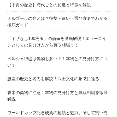
犬山市
岩倉市
蟹江町
【甲冑の歴史】時代ごとの変遷と特徴を解説
刈谷市
春日井市
名古屋市北区
北名古屋市
清須市
小牧市
オルゴールの弁とは？役割・違い・選び方までわかる
江南市
幸田町
名古屋市名東区
徹底ガイド
名古屋市緑区
名古屋市南区
名古屋市港区
みよし市
名古屋市瑞穂区
名古屋市守山区
「ギザなし100円玉」の価値を徹底解説！エラーコイ
長久手市
名古屋市
名古屋市中川区
ンとしての見分け方から買取相場まで
名古屋市中区
名古屋市中村区
名古屋市西区
西尾市
日進市
大府市
ペルシャ絨毯は偽物も多い？！本物との見分け方につ
大口町
大治町
岡崎市
いて
尾張旭市
瀬戸市
名古屋市昭和区
田原市
高浜市
武豊町
脇差の歴史と名刀を解説！武士文化の象徴に迫る
名古屋市天白区
飛島村
東郷町
常滑市
東海市
豊明市
香木の偽物に注意！本物の見分け方と買取相場を徹底
豊橋市
豊川市
豊田市
解説
豊山町
津島市
弥富市
朝日町
伊賀市
いなべ市
ワールドカップ記念硬貨の種類と魅力、そして賢い売