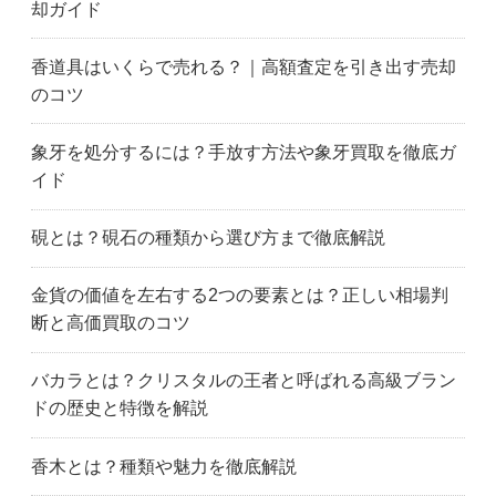
伊勢市
亀山市
川越町
却ガイド
木曽岬町
菰野町
桑名市
松阪市
明和町
名張市
香道具はいくらで売れる？｜高額査定を引き出す売却
鈴鹿市
多気町
玉城町
のコツ
東員町
津市
四日市市
藤岡市
伊勢崎市
桐生市
象牙を処分するには？手放す方法や象牙買取を徹底ガ
前橋市
太田市
高崎市
イド
足利市
鹿沼市
日光市
小山市
佐野市
栃木市
硯とは？硯石の種類から選び方まで徹底解説
宇都宮市
上尾市
朝霞市
秩父市
富士見市
ふじみ野市
金貨の価値を左右する2つの要素とは？正しい相場判
断と高価買取のコツ
深谷市
行田市
飯能市
羽生市
日高市
東松山市
バカラとは？クリスタルの王者と呼ばれる高級ブラン
本庄市
入間市
さいたま市岩槻区
ドの歴史と特徴を解説
春日部市
川越市
川口市
加須市
北本市
越谷市
香木とは？種類や魅力を徹底解説
鴻巣市
久喜市
熊谷市