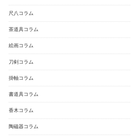
東大阪市
大阪市東住吉区
大阪市東淀川区
枚方市
大阪市平野区
茨木市
尺八コラム
池田市
大阪市生野区
和泉市
泉大津市
泉佐野市
大阪市城東区
茶道具コラム
門真市
貝塚市
柏原市
絵画コラム
交野市
河内長野市
岸和田市
大阪市此花区
松原市
大阪市港区
刀剣コラム
箕面市
大阪市都島区
守口市
大阪市浪速区
寝屋川市
大阪市西成区
掛軸コラム
大阪市西淀川区
大阪狭山市
大阪市
大阪市北区
大阪市西区
堺市
書道具コラム
泉南市
摂津市
四條畷市
吹田市
大阪市住之江区
大阪市住吉区
香木コラム
大阪市大正区
高石市
高槻市
大阪市天王寺区
富田林市
豊中市
陶磁器コラム
大阪市鶴見区
八尾市
大阪市淀川区
相生市
明石市
赤穂市