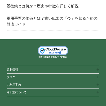
さいたま市見沼区
三郷市
新座市
景徳鎮とは何か？歴史や特徴を詳しく解説
桶川市
さいたま市大宮区
さいたま市
坂戸市
さいたま市桜区
幸手市
軍用手票の価値とは？古い紙幣の「今」を知るための
狭山市
さいたま市中央区
志木市
徹底ガイド
白岡市
さいたま市北区
さいたま市緑区
さいたま市南区
さいたま市西区
草加市
戸田市
所沢市
鶴ヶ島市
さいたま市浦和区
和光市
蕨市
八潮市
吉川市
茨城県
古河市
水戸市
取手市
土浦市
つくば市
我孫子市
千葉市中央区
千葉市
銚子市
買取情報
千葉市緑区
船橋市
千葉市花見川区
ブログ
市原市
市川市
千葉市稲毛区
ご利用案内
印西市
鎌ヶ谷市
柏市
緑和堂について
勝浦市
木更津市
松戸市
千葉市美浜区
茂原市
流山市
習志野市
成田市
野田市