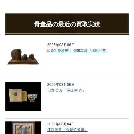
骨董品の最近の買取実績
2026年08月06日
計3点 柴崎重行 引間二郎 『木彫り熊』
2026年08月06日
但野 英芳 『馬上杯 青』
2026年08月04日
江口天童 『金彩竹雀図』