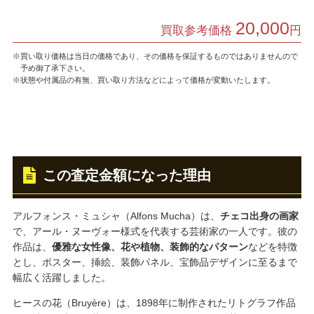
20,000
買取参考価格
円
※買い取り価格は当日の価格であり、その価格を保証するものではありませんので
予め御了承下さい。
※状態や付属品の有無、買い取り方法などによって価格が変動いたします。
この査定金額になった理由
アルフォンス・ミュシャ（Alfons Mucha）は、
チェコ出身の画家
で、アール・ヌーヴォー様式を代表する芸術家の一人です。彼の
作品は、
優雅な女性像、花や植物、装飾的なパターン
などを特徴
とし、ポスター、挿絵、装飾パネル、宝飾品デザインに至るまで
幅広く活躍しました。
ヒースの花（Bruyère）は、1898年に制作されたリトグラフ作品