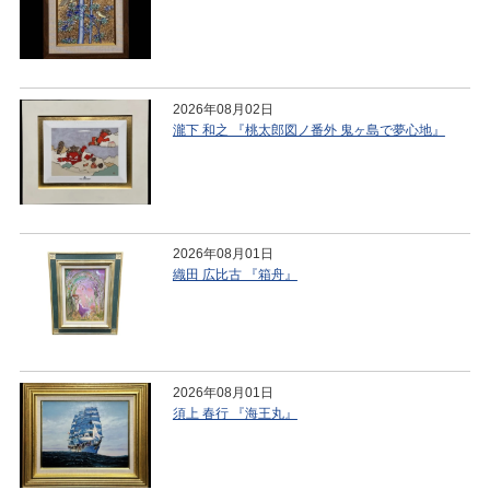
2026年08月02日
瀧下 和之 『桃太郎図ノ番外 鬼ヶ島で夢心地』
2026年08月01日
織田 広比古 『箱舟』
2026年08月01日
須上 春行 『海王丸』