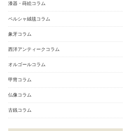
漆器・蒔絵コラム
尼崎市
朝来市
芦屋市
淡路市
神戸市東灘区
姫路市
ペルシャ絨毯コラム
神戸市兵庫区
伊丹市
加古川市
加西市
加東市
川西市
象牙コラム
神戸市北区
神戸市
三木市
南あわじ市
神戸市灘区
神戸市長田区
西洋アンティークコラム
神戸市西区
西宮市
西脇市
小野市
三田市
神戸市中央区
オルゴールコラム
宍粟市
神戸市須磨区
洲本市
宝塚市
高砂市
丹波市
甲冑コラム
丹波篠山市
神戸市垂水区
たつの市
豊岡市
神戸市中央区
養父市
仏像コラム
五條市
御所市
生駒市
香芝市
橿原市
葛城市
古銭コラム
奈良市
桜井市
天理市
大和郡山市
大和高田市
橋本市
田辺市
和歌山市
安八町