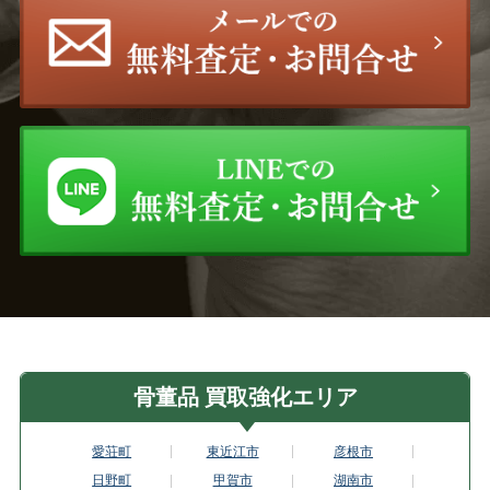
骨董品 買取強化エリア
愛荘町
東近江市
彦根市
日野町
甲賀市
湖南市