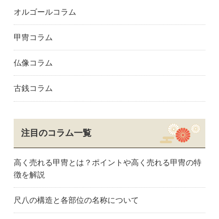
オルゴールコラム
葛城市
奈良県
奈良市
桜井市
天理市
大和郡山市
甲冑コラム
大和高田市
橋本市
田辺市
和歌山市
安八町
恵那市
仏像コラム
岐阜市
羽島市
海津市
各務原市
可児市
美濃市
古銭コラム
美濃加茂市
瑞穂市
瑞浪市
本巣市
中津川市
大垣市
関市
多治見市
土岐市
山県市
養老町
愛知県
注目のコラム一覧
愛西市
あま市
安城市
名古屋市熱田区
名古屋市千種区
知立市
高く売れる甲冑とは？ポイントや高く売れる甲冑の特
知多市
扶桑町
蒲郡市
徴を解説
半田市
碧南市
名古屋市東区
東浦町
一宮市
稲沢市
尺八の構造と各部位の名称について
犬山市
岩倉市
蟹江町
刈谷市
春日井市
名古屋市北区