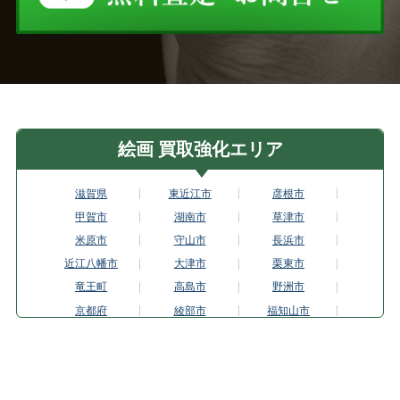
絵画 買取強化エリア
滋賀県
東近江市
彦根市
甲賀市
湖南市
草津市
米原市
守山市
長浜市
近江八幡市
大津市
栗東市
竜王町
高島市
野洲市
京都府
綾部市
福知山市
京都市伏見区
京都市東山区
城陽市
亀岡市
京都市上京区
京都市北区
木津川市
京田辺市
京丹後市