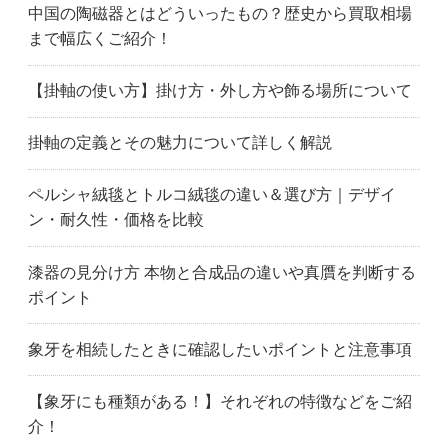
中国の陶磁器とはどういったもの？歴史から買取相場
北名古屋市
清須市
小牧市
まで幅広くご紹介！
江南市
名古屋市名東区
名古屋市緑区
名古屋市南区
名古屋市港区
みよし市
【掛軸の使い方】掛け方・外し方や飾る場所について
名古屋市瑞穂区
名古屋市守山区
長久手市
名古屋市
名古屋市中川区
名古屋市中区
掛軸の定義とその魅力について詳しく解説
名古屋市中村区
名古屋市西区
西尾市
日進市
大府市
大口町
ペルシャ絨毯とトルコ絨毯の違い＆選び方｜デザイ
大治町
岡崎市
尾張旭市
ン・耐久性・価格を比較
瀬戸市
名古屋市昭和区
田原市
高浜市
名古屋市天白区
東郷町
漆器の見分け方 本物と合成品の違いや真贋を判断する
常滑市
東海市
豊明市
ポイント
豊橋市
豊川市
豊田市
豊山町
津島市
弥富市
象牙を相続したときに確認したいポイントと注意事項
伊賀市
いなべ市
伊勢市
亀山市
桑名市
松阪市
【象牙にも種類がある！】それぞれの特徴などをご紹
鈴鹿市
津市
四日市市
介！
群馬県
伊勢崎市
桐生市