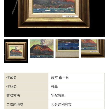
作家名
藤本 東一良
作品名
桜島
買取方法
宅配買取
ご依頼地域
大分県別府市