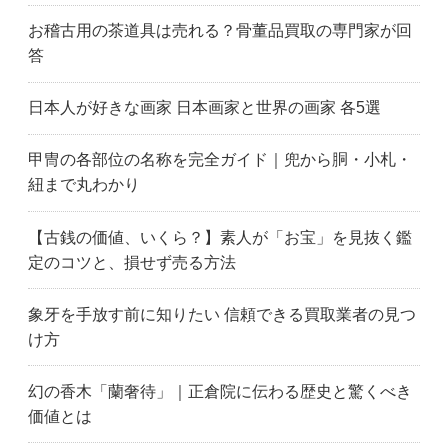
前橋市
太田市
高崎市
お稽古用の茶道具は売れる？骨董品買取の専門家が回
栃木県
足利市
鹿沼市
答
小山市
佐野市
栃木市
宇都宮市
上尾市
朝霞市
日本人が好きな画家 日本画家と世界の画家 各5選
富士見市
ふじみ野市
深谷市
入間市
春日部市
川越市
甲冑の各部位の名称を完全ガイド｜兜から胴・小札・
川口市
加須市
越谷市
紐まで丸わかり
鴻巣市
久喜市
熊谷市
三郷市
新座市
さいたま市大宮区
【古銭の価値、いくら？】素人が「お宝」を見抜く鑑
埼玉県
さいたま市
坂戸市
定のコツと、損せず売る方法
狭山市
草加市
戸田市
所沢市
さいたま市浦和区
和光市
象牙を手放す前に知りたい 信頼できる買取業者の見つ
蕨市
茨城県
古河市
け方
水戸市
取手市
土浦市
つくば市
千葉市
船橋市
幻の香木「蘭奢待」｜正倉院に伝わる歴史と驚くべき
市川市
柏市
松戸市
価値とは
流山市
浦安市
足立区