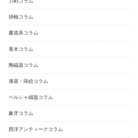
刀剣コラム
大阪市浪速区
寝屋川市
大阪市西淀川区
大阪狭山市
大阪市
大阪市北区
掛軸コラム
大阪市西区
堺市
摂津市
吹田市
大阪市住之江区
大阪市住吉区
書道具コラム
大阪市大正区
高槻市
大阪市天王寺区
富田林市
豊中市
大阪市鶴見区
香木コラム
八尾市
大阪市淀川区
明石市
尼崎市
芦屋市
神戸市東灘区
陶磁器コラム
姫路市
兵庫県
神戸市兵庫区
伊丹市
加古川市
川西市
漆器・蒔絵コラム
神戸市
三木市
南あわじ市
神戸市灘区
神戸市西区
西宮市
ペルシャ絨毯コラム
西脇市
小野市
三田市
神戸市中央区三宮
洲本市
宝塚市
象牙コラム
高砂市
丹波市
丹波篠山市
神戸市垂水区
たつの市
豊岡市
西洋アンティークコラム
神戸市中央区
五條市
御所市
生駒市
香芝市
橿原市