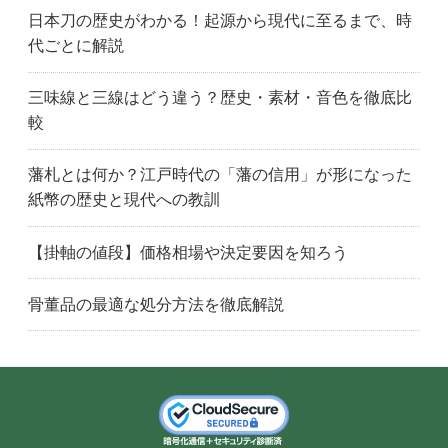
昭島市
荒川区
文京区
日本刀の歴史がわかる！起源から現代に至るまで、時
千代田区
調布市
江戸川区
代ごとに解説
府中市
八王子市
東久留米市
日野市
板橋区
葛飾区
三味線と三線はどう違う？歴史・素材・音色を徹底比
小平市
小金井市
国分寺市
較
江東区
国立市
町田市
藩札とは何か？江戸時代の「藩の信用」が形になった
目黒区
港区
三鷹市
紙幣の歴史と現代への教訓
武蔵野市
中野区
練馬区
西東京市
青梅市
大田区
【掛軸の値段】価格相場や決定要因を知ろう
世田谷区
渋谷区
品川区
新宿区
杉並区
墨田区
骨董品の最適な処分方法を徹底解説
立川市
台東区
多摩市
中央区
北区
東京都
豊島区
厚木市
茅ヶ崎市
海老名市
藤沢市
秦野市
平塚市
伊勢原市
鎌倉市
神奈川県
川崎市
小田原市