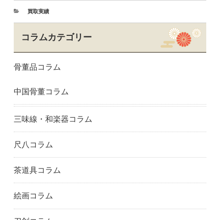
京都市
舞鶴市
京都市南区
買取実績
宮津市
向日市
長岡京市
京都市中京区
南丹市
京都市西京区
コラムカテゴリー
大山崎町
京都市左京区
精華町
京都市下京区
宇治市
京都市右京区
骨董品コラム
京都市山科区
八幡市
与謝野町
大阪府
大阪市阿倍野区
大阪市旭区
中国骨董コラム
大阪市中央区
大東市
藤井寺市
大阪市福島区
羽曳野市
大阪市東成区
東大阪市
大阪市東住吉区
大阪市東淀川区
三味線・和楽器コラム
枚方市
大阪市平野区
茨木市
池田市
大阪市生野区
和泉市
尺八コラム
泉大津市
泉佐野市
大阪市城東区
門真市
貝塚市
柏原市
茶道具コラム
交野市
河内長野市
岸和田市
絵画コラム
大阪市此花区
松原市
大阪市港区
箕面市
大阪市都島区
守口市