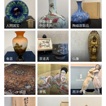
中国骨董
人間国宝
中国美術
陶磁器製品
食器
茶道具
仏像
ペルシャ絨毯
屏風
西洋骨董