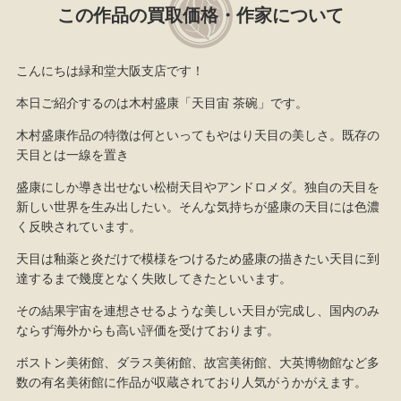
この作品の買取価格・作家について
こんにちは緑和堂大阪支店です！
本日ご紹介するのは木村盛康「天目宙 茶碗」です。
木村盛康作品の特徴は何といってもやはり天目の美しさ。既存の
天目とは一線を置き
盛康にしか導き出せない松樹天目やアンドロメダ。独自の天目を
新しい世界を生み出したい。そんな気持ちが盛康の天目には色濃
く反映されています。
天目は釉薬と炎だけで模様をつけるため盛康の描きたい天目に到
達するまで幾度となく失敗してきたといいます。
その結果宇宙を連想させるような美しい天目が完成し、国内のみ
ならず海外からも高い評価を受けております。
ボストン美術館、ダラス美術館、故宮美術館、大英博物館など多
数の有名美術館に作品が収蔵されており人気がうかがえます。