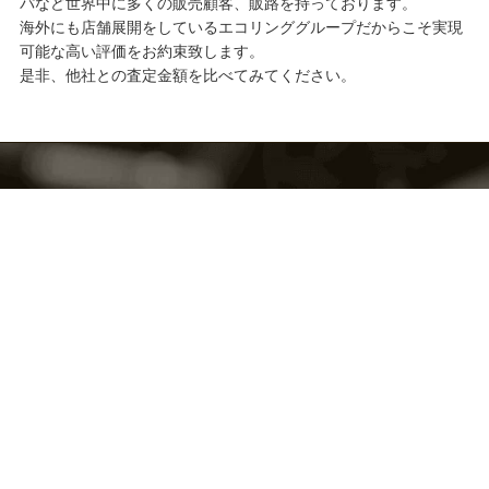
パなど世界中に多くの販売顧客、販路を持っております。
海外にも店舗展開をしているエコリンググループだからこそ実現
可能な高い評価をお約束致します。
是非、他社との査定金額を比べてみてください。
無料
査定・鑑定料、出張費すべて
お気軽にご来店・ご相談下さい。
他店でご満足できる値段がつかなかったお品、価値があるかわか
らないお品など
確かな鑑定眼を持つ鑑定士がご評価させていただきます。