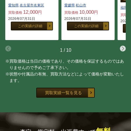
愛媛県
松山市
愛知県
名古屋市名東区
福岡県
10,000
12,000
円
円
買取価格
買取価格
買取
2026年07月31日
2026年07月31日
2026
この実績の詳細
この実績の詳細
1
/
10
※買取価格は当日の価格であり、その価格を保証するものではあ
りませんので予めご了承下さい。
※状態や付属品の有無、買取方法などによって価格が変動いたし
ます。
買取実績一覧を見る