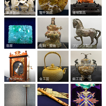
象牙製品
鼈甲製品
珊瑚製品
翡翠
彫刻・置物
ブロンズ製品
オルゴール
金工芸
銀工芸