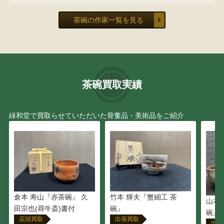
茶碗の作家一覧を見る
茶碗買取実績
緑和堂で買取らせていただいた骨董品・美術品をご紹介
竹本 輝夫『蟹細工 茶
倉本 寿山『赤茶碗』 久
山本 
碗』
田宗也(尋牛斎)書付
碗』
出張買取
店頭買取
出張