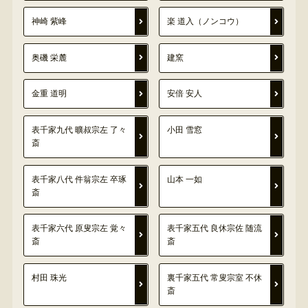
神崎 紫峰
楽 道入（ノンコウ）
奥磯 栄麓
建窯
金重 道明
安倍 安人
表千家九代 曠叔宗左 了々
小田 雪窓
斎
表千家八代 件翁宗左 卒琢
山本 一如
斎
表千家六代 原叟宗左 覚々
表千家五代 良休宗佐 随流
斎
斎
村田 珠光
裏千家五代 常叟宗室 不休
斎