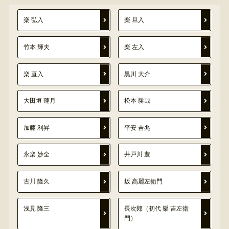
楽 弘入
楽 旦入
竹本 輝夫
楽 左入
楽 直入
黒川 大介
大田垣 蓮月
松本 勝哉
加藤 利昇
平安 吉兆
永楽 妙全
井戸川 豊
古川 隆久
坂 高麗左衛門
浅見 隆三
長次郎（初代 樂 吉左衛
門）