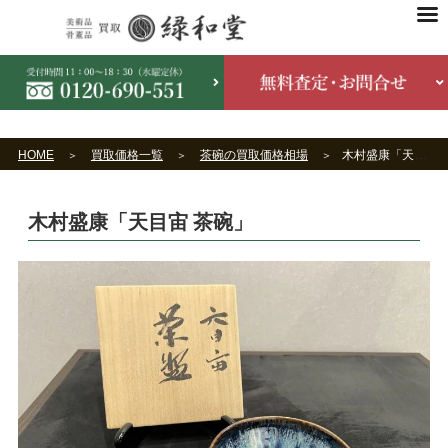
HOME
買取価格一覧
茶碗の買取価格相場
木村盛康「天目宙 茶碗」
木村盛康「天目宙 茶碗」