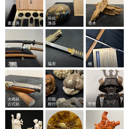
蒔絵
書道具
漆器
香木
刀剣
脇差
槍
火縄銃
印籠
古式銃
根付
甲冑