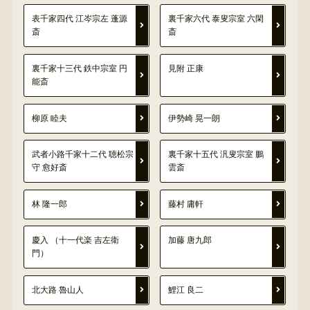
表千家四代 江岑宗左 蓬源
裏千家六代 泰叟宗室 六閑
斎
斎
裏千家十三代 鉄中宗室 円
見附 正康
能斎
柳原 睦夫
伊勢崎 晃一朗
武者小路千家十二代 聴松宗
裏千家十五代 汎叟宗室 鵬
守 愈好斎
雲斎
林 隆一郎
藤村 庸軒
慶入 （十一代楽 吉左衛
加藤 唐九郎
門）
北大路 魯山人
鯉江 良二