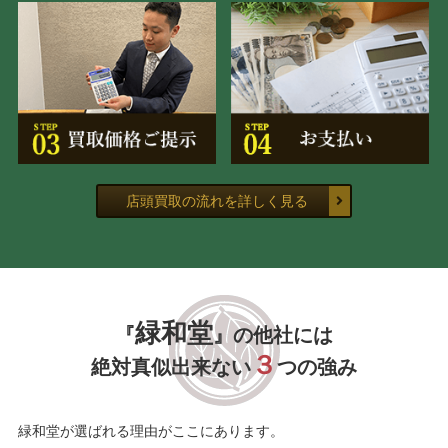
店頭買取の流れを詳しく見る
緑和堂
『
』の他社には
３
絶対真似出来ない
つの強み
緑和堂が選ばれる理由がここにあります。