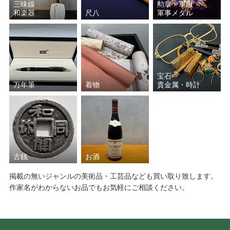
三味線
勲章・軍服
和楽器
尺八
軍事メダル
宝石
万年筆
着物
貴金属・時計
古銭
お酒
掲載の無いジャンルの美術品・工芸品なども買い取り致します。
作家名がわからないお品でもお気軽にご相談ください。