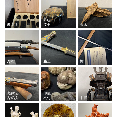
蒔絵
書道具
漆器
香木
刀剣
脇差
槍
火縄銃
印籠
古式銃
根付
甲冑