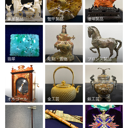
象牙製品
鼈甲製品
珊瑚製品
翡翠
彫刻・置物
ブロンズ製品
オルゴール
金工芸
銀工芸