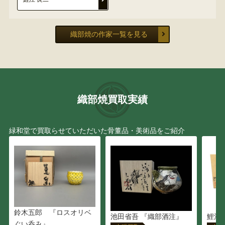
織部焼の作家一覧を見る
織部焼買取実績
緑和堂で買取らせていただいた骨董品・美術品をご紹介
鈴木五郎 『ロスオリベ
池田省吾 『織部酒注』
鯉江 
ぐい呑み』