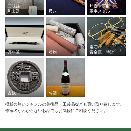
三味線
勲章・軍服
和楽器
尺八
軍事メダル
宝石
万年筆
着物
貴金属・時計
古銭
お酒
掲載の無いジャンルの美術品・工芸品なども買い取り致します。
作家名がわからないお品でもお気軽にご相談ください。