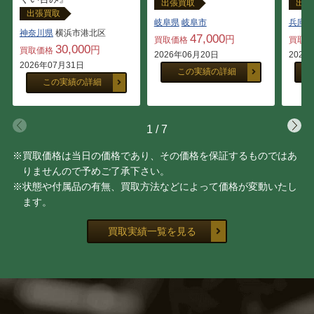
出張買取
出張
出張買取
岐阜県
岐阜市
兵庫県
神奈川県
横浜市港北区
47,000
円
買取価格
買取
30,000
円
買取価格
2026年06月20日
2026
2026年07月31日
この実績の詳細
この実績の詳細
1
/
7
※買取価格は当日の価格であり、その価格を保証するものではあ
りませんので予めご了承下さい。
※状態や付属品の有無、買取方法などによって価格が変動いたし
ます。
買取実績一覧を見る