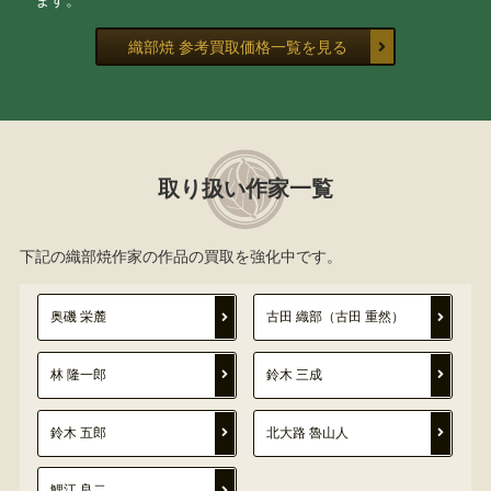
ます。
織部焼 参考買取価格一覧を見る
取り扱い作家一覧
下記の織部焼作家の作品の買取を強化中です。
奥磯 栄麓
古田 織部（古田 重然）
林 隆一郎
鈴木 三成
鈴木 五郎
北大路 魯山人
鯉江 良二