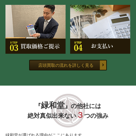
店頭買取の流れを詳しく見る
緑和堂
『
』の他社には
３
絶対真似出来ない
つの強み
緑和堂が選ばれる理由がここにあります。