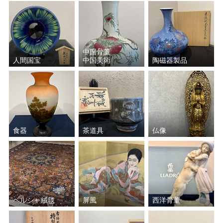
中国骨董
人間国宝
中国美術
陶磁器製品
食器
茶道具
仏像
ペルシャ絨毯
屏風
西洋骨董