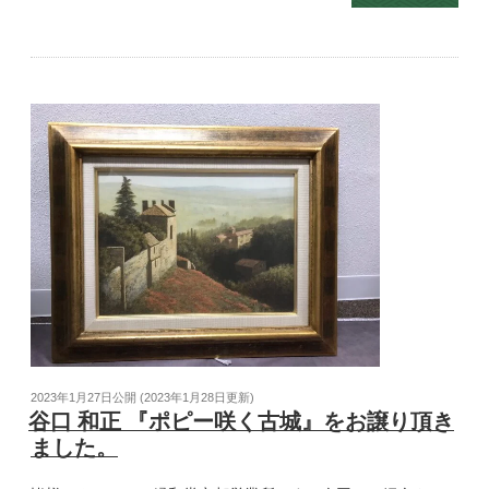
2023年1月27日
公開 (
2023年1月28日
更新)
谷口 和正 『ポピー咲く古城』をお譲り頂き
ました。