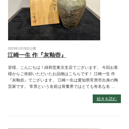
2023年1月28日
公開
江崎一生 作『灰釉壺』
皆様、こんにちは！緑和堂東京支店でございます。 今回お客
様からご依頼いただいたお品物はこちらです！ 江崎一生 作
『灰釉壺』でございます。 江崎一生は愛知県常滑市出身の陶
芸家です。 常滑という名前は骨董界ではとても有名な名 …
続きを読む