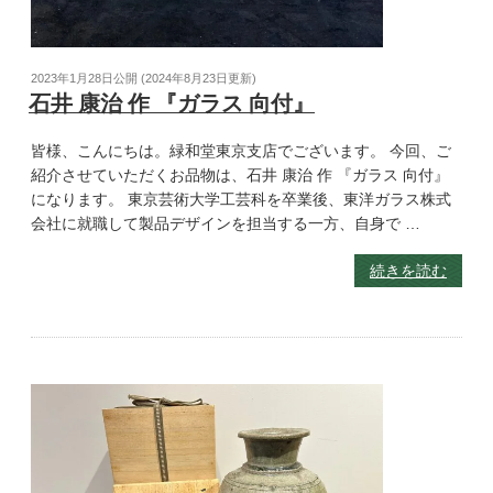
2023年1月28日
公開 (
2024年8月23日
更新)
石井 康治 作 『ガラス 向付』
皆様、こんにちは。緑和堂東京支店でございます。 今回、ご
紹介させていただくお品物は、石井 康治 作 『ガラス 向付』
になります。 東京芸術大学工芸科を卒業後、東洋ガラス株式
会社に就職して製品デザインを担当する一方、自身で …
続きを読む