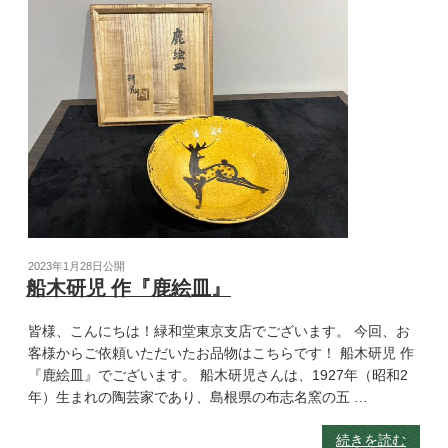
2023年1月28日
公開
船木研児 作『鹿絵皿』
皆様、こんにちは！緑和堂東京支店でございます。 今回、お
客様からご依頼いただいたお品物はこちらです！ 船木研児 作
『鹿絵皿』でございます。 船木研児さんは、1927年（昭和2
年）生まれの陶芸家であり、島根県の布志名窯の五 …
続きを読む