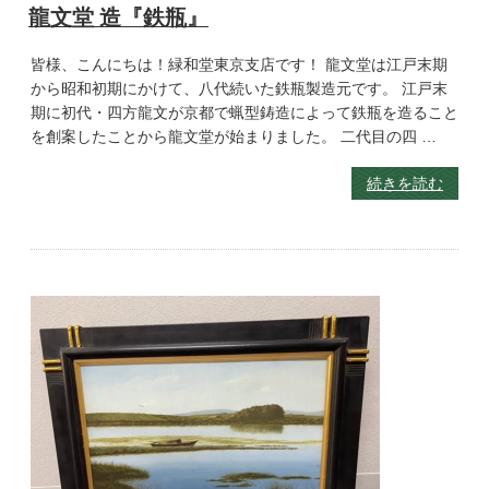
龍文堂 造『鉄瓶』
皆様、こんにちは！緑和堂東京支店です！ 龍文堂は江戸末期
から昭和初期にかけて、八代続いた鉄瓶製造元です。 江戸末
期に初代・四方龍文が京都で蝋型鋳造によって鉄瓶を造ること
を創案したことから龍文堂が始まりました。 二代目の四 …
続きを読む