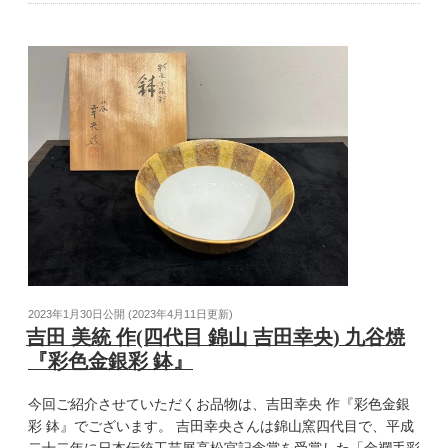
2023年1月30日
公開 (
2023年4月11日
更新)
吉田 美統 作(四代目 錦山 吉田幸央) 九谷焼
『彩色金銀彩 鉢』
今回ご紹介させていただくお品物は、吉田幸央 作『彩色金銀
彩 鉢』でございます。 吉田幸央さんは錦山窯四代目で、平成
二十二年に日本伝統工芸展高松宮記念賞を受賞した「金襴手彩