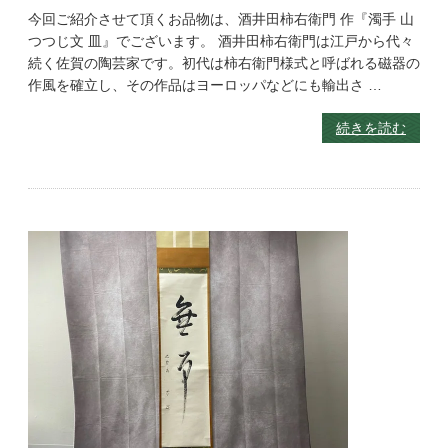
今回ご紹介させて頂くお品物は、酒井田柿右衛門 作『濁手 山
つつじ文 皿』でございます。 酒井田柿右衛門は江戸から代々
続く佐賀の陶芸家です。初代は柿右衛門様式と呼ばれる磁器の
作風を確立し、その作品はヨーロッパなどにも輸出さ …
続きを読む