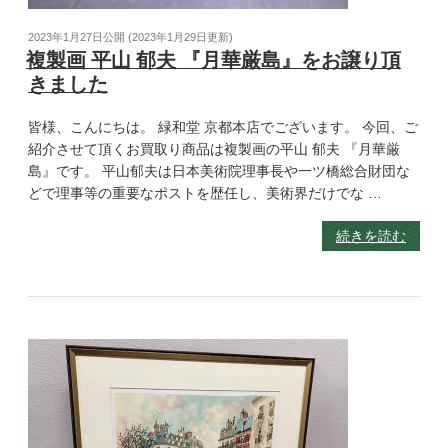
2023年1月27日
公開 (
2023年1月29日
更新)
複製画 平山 郁夫 『月華厳島』をお譲り頂
きました
皆様、こんにちは。 緑和堂 京都本店でございます。 今回、ご
紹介させて頂くお買取り商品は複製画の平山 郁夫 『月華厳
島』です。 平山郁夫は日本美術院理事長や一ツ橋総合財団な
どで理事等の重要なポストを歴任し、美術界だけでな …
続きを読む