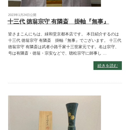
2023年1月24日
公開
十三代 徳翁宗守 有隣斎 掛軸『無事』
皆さまこんにちは、緑和堂京都本店です。 本日紹介するのは
十三代 徳翁宗守 有隣斎 掛軸『無事』でございます。 十三代
徳翁宗守 有隣斎は武者小路千家十三世家元です。名は宗守、
号は有隣斎・徳翁・宗安などで、聴松宗守に師事し …
続きを読む