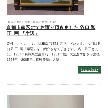
2023年1月23日
公開 (
2023年1月24日
更新)
京都市南区にてお譲り頂きました 谷口 和
正 画 『岸辺』
皆様、こんにちは。 緑和堂 京都本店でございます。 今回は谷
口 和正 画『岸辺』をご紹介させて頂きます。 谷口和正さん
は、1957年兵庫県に生まれ、1981年信州大楽農学部を卒業後
1998年～2005年に真砂美塾に入塾 …
続きを読む