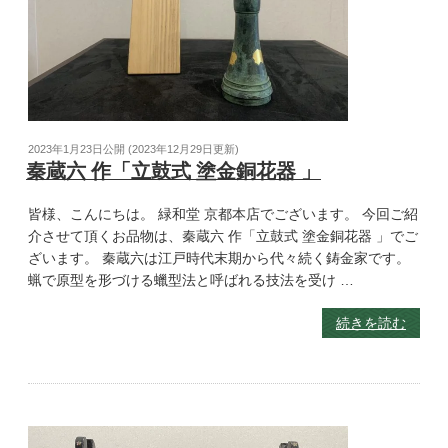
2023年1月23日
公開 (
2023年12月29日
更新)
秦蔵六 作「立鼓式 塗金銅花器 」
皆様、こんにちは。 緑和堂 京都本店でございます。 今回ご紹
介させて頂くお品物は、秦蔵六 作「立鼓式 塗金銅花器 」でご
ざいます。 秦蔵六は江戸時代末期から代々続く鋳金家です。
蝋で原型を形づける蠟型法と呼ばれる技法を受け …
続きを読む