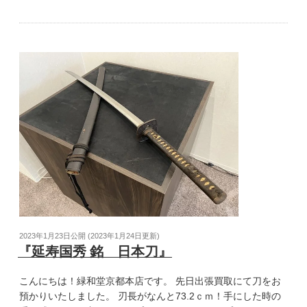
2023年1月23日
公開 (
2023年1月24日
更新)
『延寿国秀 銘 日本刀』
こんにちは！緑和堂京都本店です。 先日出張買取にて刀をお
預かりいたしました。 刃長がなんと73.2ｃｍ！手にした時の