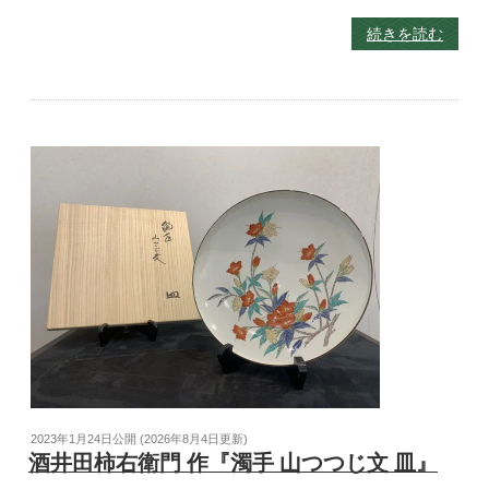
続きを読む
2023年1月24日
公開 (
2026年8月4日
更新)
酒井田柿右衛門 作『濁手 山つつじ文 皿』