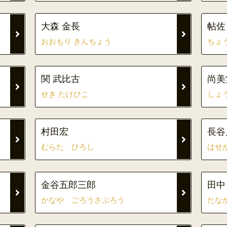
大森 金長
帖佐
おおもり きんちょう
ちょ
関 武比古
尚美
せき たけひこ
しょ
村田宏
長谷
むらた ひろし
はせ
金谷五郎三郎
田中
かなや ごろうさぶろう
たな