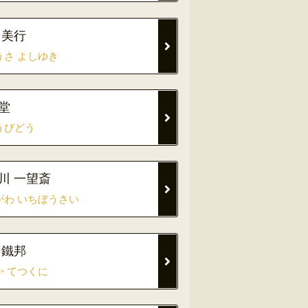
 美行
うさ よしゆき
堂
うびどう
川 一望斎
がわ いちぼうさい
 鐵邦
か てつくに