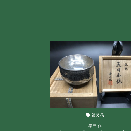
銀製品
孝三 作