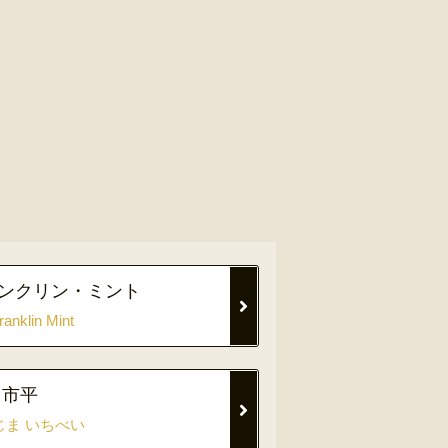
ンクリン・ミント
ranklin Mint
 市平
じま いちべい