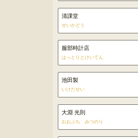
清課堂
せいかどう
服部時計店
はっとりとけいてん
池田製
いけだせい
大淵 光則
おおぶち みつのり