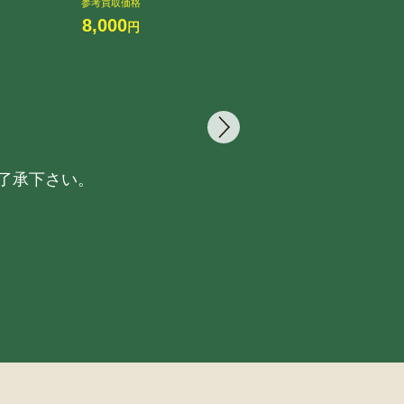
参考買取価格
8,000
円
参
20
了承下さい。