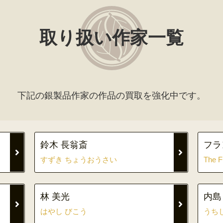
取り扱い作家一覧
下記の銀製品作家の作品の買取を強化中です。
鈴木 長翁斎
フラ
すずき ちょうおうさい
The F
林 美光
内島
はやし びこう
うち