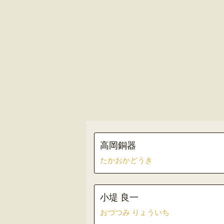
高岡銅器
たかおかどうき
小堤 良一
おづつみ りょういち