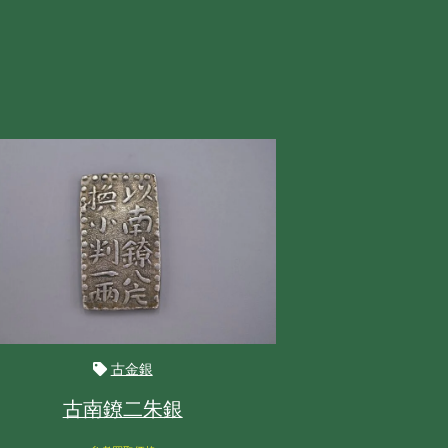
古金銀
古南鐐二朱銀
南