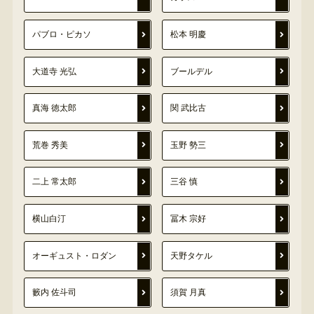
パブロ・ピカソ
松本 明慶
大道寺 光弘
ブールデル
真海 徳太郎
関 武比古
荒巻 秀美
玉野 勢三
二上 常太郎
三谷 慎
横山白汀
冨木 宗好
オーギュスト・ロダン
天野タケル
籔内 佐斗司
須賀 月真