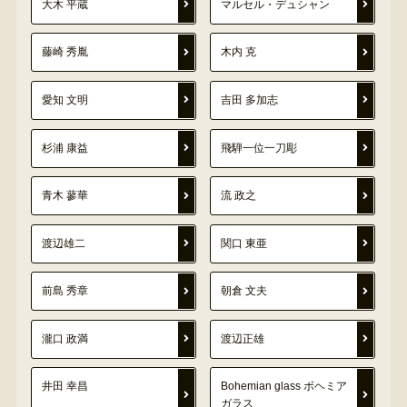
大木 平蔵
マルセル・デュシャン
藤崎 秀胤
木内 克
愛知 文明
吉田 多加志
杉浦 康益
飛騨一位一刀彫
青木 蓼華
流 政之
渡辺雄二
関口 東亜
前島 秀章
朝倉 文夫
瀧口 政満
渡辺正雄
井田 幸昌
Bohemian glass ボヘミア
ガラス