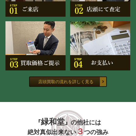
店頭買取の流れを詳しく見る
緑和堂
『
』の他社には
３
絶対真似出来ない
つの強み