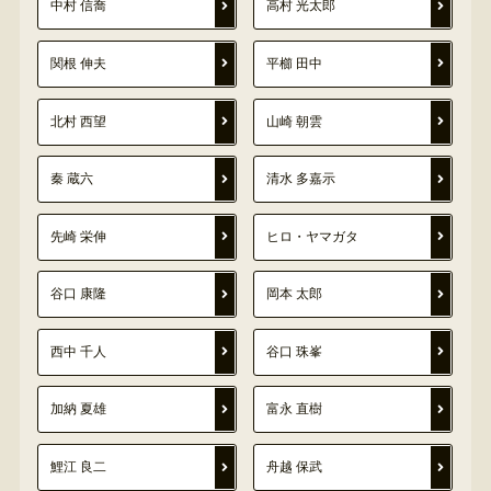
中村 信喬
高村 光太郎
関根 伸夫
平櫛 田中
北村 西望
山崎 朝雲
秦 蔵六
清水 多嘉示
先崎 栄伸
ヒロ・ヤマガタ
谷口 康隆
岡本 太郎
西中 千人
谷口 珠峯
加納 夏雄
富永 直樹
鯉江 良二
舟越 保武