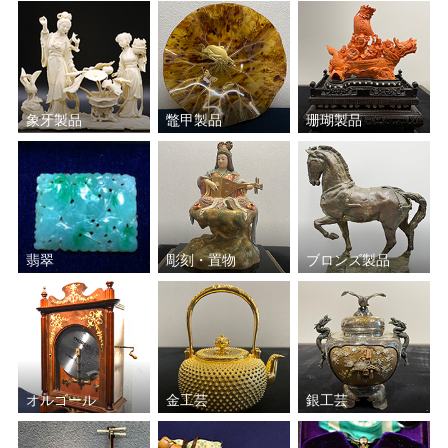
象牙製品
鼈甲製品
珊瑚製品
翡翠
彫刻・置物
ブロンズ製品
オルゴール
金工芸
銀工芸