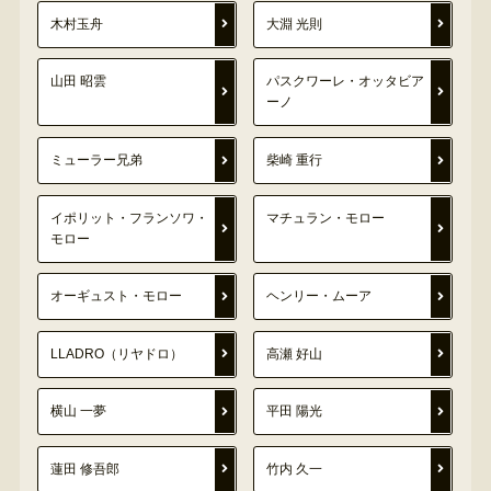
木村玉舟
大淵 光則
山田 昭雲
パスクワーレ・オッタビア
ーノ
ミューラー兄弟
柴崎 重行
イポリット・フランソワ・
マチュラン・モロー
モロー
オーギュスト・モロー
ヘンリー・ムーア
LLADRO（リヤドロ）
高瀬 好山
横山 一夢
平田 陽光
蓮田 修吾郎
竹内 久一