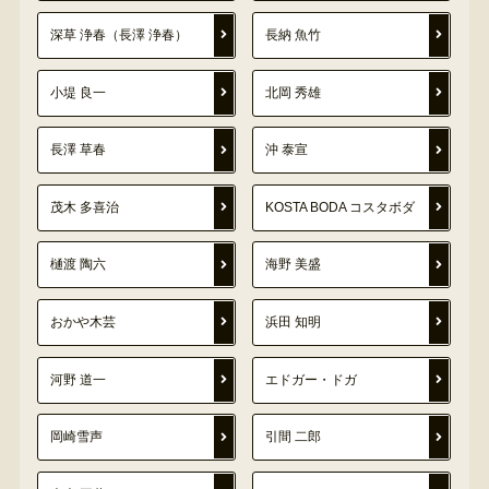
深草 浄春（長澤 浄春）
長納 魚竹
小堤 良一
北岡 秀雄
長澤 草春
沖 泰宣
茂木 多喜治
KOSTA BODA コスタボダ
樋渡 陶六
海野 美盛
おかや木芸
浜田 知明
河野 道一
エドガー・ドガ
岡崎雪声
引間 二郎