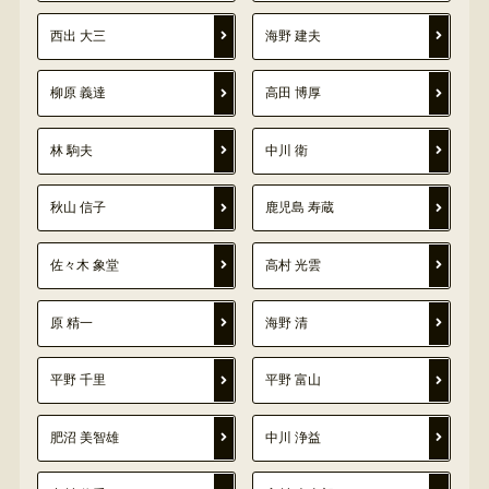
西出 大三
海野 建夫
柳原 義達
高田 博厚
林 駒夫
中川 衛
秋山 信子
鹿児島 寿蔵
佐々木 象堂
高村 光雲
原 精一
海野 清
平野 千里
平野 富山
肥沼 美智雄
中川 浄益