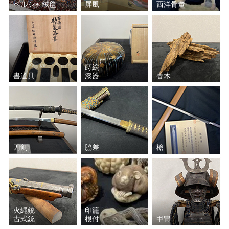
ペルシャ絨毯
屏風
西洋骨董
蒔絵
書道具
漆器
香木
刀剣
脇差
槍
火縄銃
印籠
古式銃
根付
甲冑