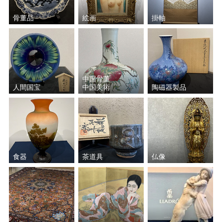
骨董品
絵画
掛軸
中国骨董
人間国宝
中国美術
陶磁器製品
食器
茶道具
仏像