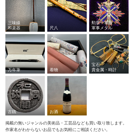
三味線
勲章・軍服
和楽器
尺八
軍事メダル
宝石
万年筆
着物
貴金属・時計
古銭
お酒
掲載の無いジャンルの美術品・工芸品なども買い取り致します。
作家名がわからないお品でもお気軽にご相談ください。