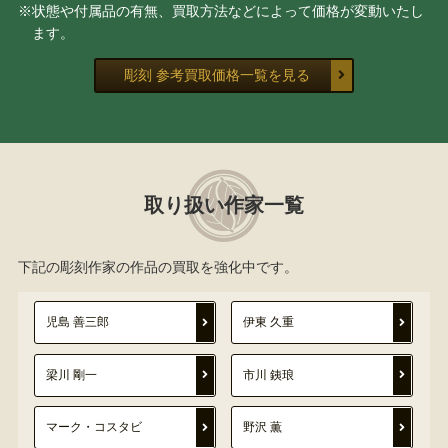
※状態や付属品の有無、買取方法などによって価格が変動いたし
ます。
彫刻 参考買取価格一覧を見る
取り扱い作家一覧
下記の彫刻作家の作品の買取を強化中です。
児島 善三郎
伊東 久重
梁川 剛一
市川 銕琅
マーク・コスタビ
野沢 薫