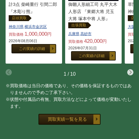
計3点 柴崎重行 引間二郎
御雛人形細工司 丸平大木
草間
『木彫り熊』
人形店 『東郷大将 児玉
神経
店頭買取
店頭
大将 塚本中将 人形』
出張買取
神奈川県
横浜市金沢区
大阪府
1,000,000
円
兵庫県
高砂市
買取価格
買取
420,000
2026年08月06日
円
2026
買取価格
2026年07月31日
この実績の詳細
この実績の詳細
1
/
10
※買取価格は当日の価格であり、その価格を保証するものではあ
りませんので予めご了承下さい。
※状態や付属品の有無、買取方法などによって価格が変動いたし
ます。
買取実績一覧を見る