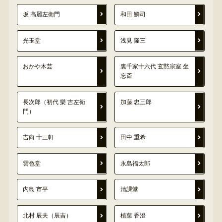
坂 高麗左衛門
和田 鱗司
光玉堂
浅見 隆三
おかや木芸
裏千家十六代 玄黙宗室 坐
忘斎
長次郎（初代 樂 吉左衛
加藤 忠三郎
門）
吉向 十三軒
田中 重希
雲色堂
永島福太郎
内島 市平
清課堂
北村 辰夫（辰吉）
植葉 香澄