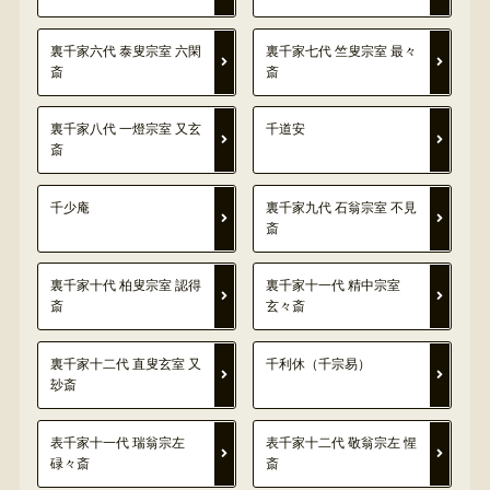
裏千家六代 泰叟宗室 六閑
裏千家七代 竺叟宗室 最々
斎
斎
裏千家八代 一燈宗室 又玄
千道安
斎
千少庵
裏千家九代 石翁宗室 不見
斎
裏千家十代 柏叟宗室 認得
裏千家十一代 精中宗室
斎
玄々斎
裏千家十二代 直叟玄室 又
千利休（千宗易）
玅斎
表千家十一代 瑞翁宗左
表千家十二代 敬翁宗左 惺
碌々斎
斎