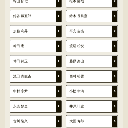
幹山 伝七
松本 勝哉
鈴谷 鐵五郎
鈴木 長翁斎
加藤 利昇
平安 吉兆
崎田 宏
渡辺 松悦
仲田 錦玉
藤原 楽山
池田 青龍斎
西村 松雲
中村 宗尹
小松 幸清
永楽 妙全
井戸川 豊
古川 隆久
大國 寿郎