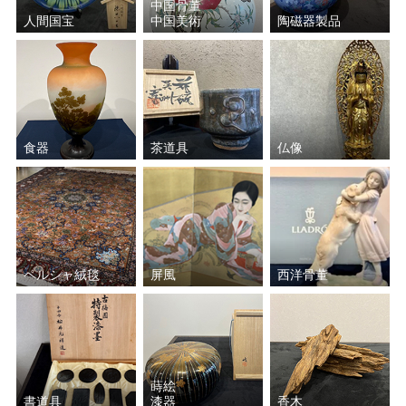
中国骨董
人間国宝
中国美術
陶磁器製品
肥沼 美智雄
三ツ井 為吉
中川 浄益
原田 拾六
中村 翠嵐
バーナード・リーチ
食器
茶道具
仏像
金谷 浄雲
菊池 政光
加藤 重高
三浦 竹軒
ペルシャ絨毯
屏風
西洋骨董
楽 吉左衛門
中村 宗哲
須田 賢司
小森 邦衞
藤沼 昇
太田 儔
蒔絵
書道具
漆器
香木