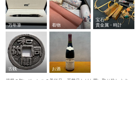
高橋 敬典
萩井 好斎
宝石
長岡 空郷
秦 蔵六
万年筆
着物
貴金属・時計
四代 赤沢露石
角 偉三郎
河井 寛次郎
小山 冨士夫
古銭
お酒
藤本 能道
角谷 一圭
掲載の無いジャンルの美術品・工芸品なども買い取り致します。
平田 重光
辻村 史朗
作家名がわからないお品でもお気軽にご相談ください。
三浦 小平二
林 恭助
西中 千人
五代 伊藤 赤水
選べる買取方法
千 宗旦
中里 隆