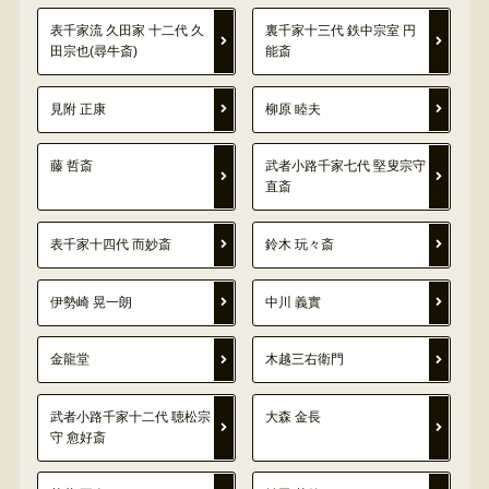
表千家流 久田家 十二代 久
裏千家十三代 鉄中宗室 円
田宗也(尋牛斎)
能斎
見附 正康
柳原 睦夫
藤 哲斎
武者小路千家七代 堅叟宗守
直斎
表千家十四代 而妙斎
鈴木 玩々斎
伊勢崎 晃一朗
中川 義實
金龍堂
木越三右衛門
武者小路千家十二代 聴松宗
大森 金長
守 愈好斎