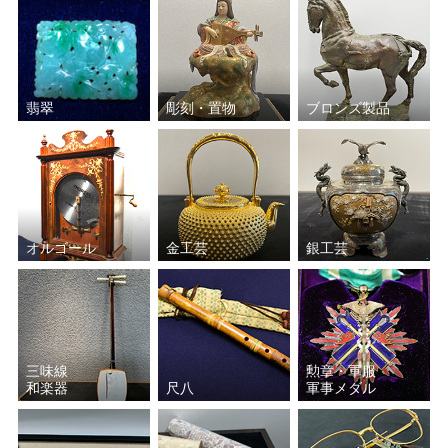
磯井 如真
一后一兆
鹿島 一谷
箕浦 竹甫
翡翠
彫刻・置物
ブロンズ製品
永楽 善五郎
加守田 章二
黒田 正玄
北大路 魯山人
オルゴール
金工芸
銀工芸
黒木 国昭
鈴木 藏
川瀬 表完
沈壽官
谷本 光生
若尾 利貞
三味線
勲章・軍服
和楽器
尺八
軍事メダル
清瀬 一光
川喜田 半泥子