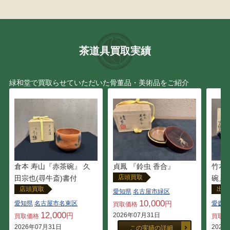
加藤 春岱
坂倉 新兵衛
伊勢崎 満
辻 清明
茶道具買取実績
河井 武一
十三代 徳翁宗守 有隣斎
緑和堂で買取らせていただいた骨董品・美術品をご紹介
利茶土 ミルグリム
山下 浦斎
早川 尚古斎
金寿堂
藤村 庸軒
後藤瑞巌
竹本
倉本 寿山『赤茶碗』 久
貞鳳 『鈴虫 香合』
宮川 香雲
小川 長楽
店頭買取
碗』
田宗也(尋牛斎)書付
出張
店頭買取
愛知県
名古屋市緑区
亀文堂
本阿弥 光悦
10,000
愛媛県
愛知県
名古屋市名東区
円
買取価格
12,000
円
2026年07月31日
買取
買取価格
田辺 竹雲斎
吉田 華正
2026
2026年07月31日
この実績の詳細