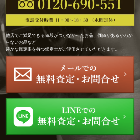
奥山 峰石
中川 清司
中川 衛
桂 盛仁
原 清
中野 孝一
他店でご満足できる値段がつかなかったお品、価値があるかわか
らないお品など
確かな鑑定眼を持つ鑑定士がご評価させていただきます。
増村 紀一郎
玉川 宣夫
山岸 一男
北村 昭斎
久世久宝
佐々木 象堂
前田 竹房斎
長野 垤志
慶入 （十一代楽 吉左衛
奥村 吉兵衛
門）
前田 昭博
飛来 一閑