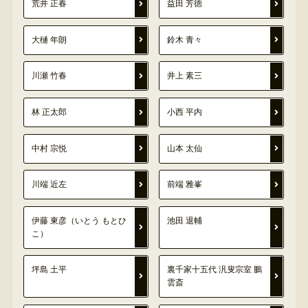
荒井 正春
益田 芳徳
大樋 年朗
鈴木 青々
川瀬 竹春
井上 素三
林 正太郎
小西 平内
中村 宗悦
山本 太仙
川端 近左
前端 雅峯
伊藤 東彦（いとう もとひ
池田 退輔
こ）
坪島 土平
裏千家十五代 汎叟宗室 鵬
雲斎