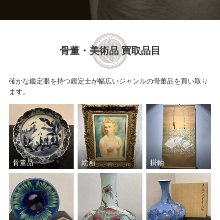
土田 友湖
大西 清右衛門
骨董・美術品 買取品目
野々村 仁清
高橋道八
駒澤 利斎
館林 源右衛門
確かな鑑定眼を持つ鑑定士が幅広いジャンルの骨董品を買い取り
ます。
大樋 長左衛門
中里 太郎右衛門
岡部 嶺男
表千家十三代 無盡宗左 即
中斎
骨董品
絵画
掛軸
三輪 休雪
塚本 快示
須田 祥豊
真清水 蔵六
清水 六兵衛
鈴木 盛久