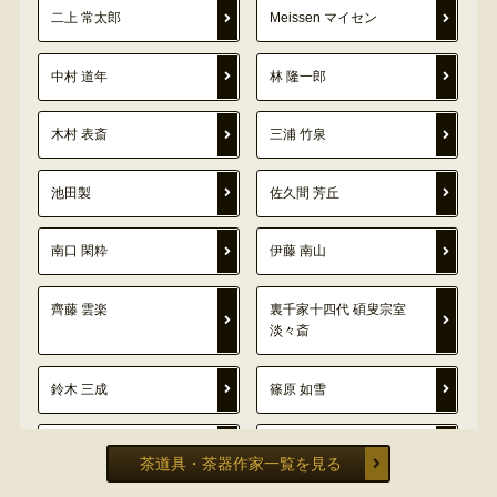
二上 常太郎
Meissen マイセン
中村 道年
林 隆一郎
木村 表斎
三浦 竹泉
池田製
佐久間 芳丘
南口 閑粋
伊藤 南山
齊藤 雲楽
裏千家十四代 碩叟宗室
淡々斎
鈴木 三成
篠原 如雪
林 孝太郎
小林 東吾
茶道具・茶器作家一覧を見る