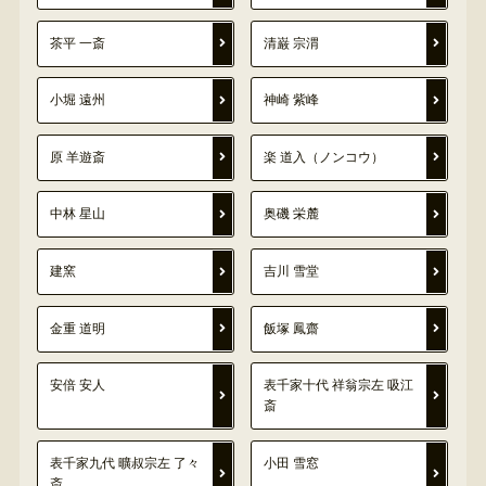
茶平 一斎
清巌 宗渭
小堀 遠州
神崎 紫峰
原 羊遊斎
楽 道入（ノンコウ）
中林 星山
奥磯 栄麓
建窯
吉川 雪堂
金重 道明
飯塚 鳳齋
安倍 安人
表千家十代 祥翁宗左 吸江
斎
表千家九代 曠叔宗左 了々
小田 雪窓
斎