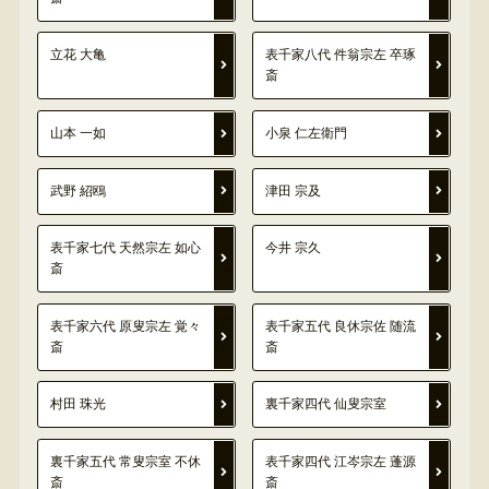
立花 大亀
表千家八代 件翁宗左 卒琢
斎
山本 一如
小泉 仁左衛門
武野 紹鴎
津田 宗及
表千家七代 天然宗左 如心
今井 宗久
斎
表千家六代 原叟宗左 覚々
表千家五代 良休宗佐 随流
斎
斎
村田 珠光
裏千家四代 仙叟宗室
裏千家五代 常叟宗室 不休
表千家四代 江岑宗左 蓬源
斎
斎