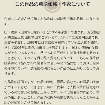
この作品の買取価格・作家について
今回、ご紹介させて頂くお品物は山田絵夢『朱泥急須』になりま
す。
山田絵夢（山田常山家四代）は1954年常滑市で生まれ、お父様は
人間国宝三代 山田常山でございます。1980年に美濃陶芸展で長
三賞を受賞し、1986年には東京銀座和光にて父子二人展を開催、
そして2006年に四代 山田常山を襲名します。日本の伝統的な職
人がそうであるように、父でもある三代からは直接技術を教わる
ことはなく、すべてを目で見て覚えたそうです。こちらの作品は
絵夢銘の作品ですので襲名前の若い時の作品になっており、全体
の形や佇まい等、襲名前の四代らしい作品の仕上がりとなってお
ります。
お品物の評価ですが、作品の状態、専用の箱などの付属品の有無
がポイントとなってきます。特に三代常山は人間国宝に認定され
ているので作品の相場が上がります。今作は襲名前の作品で、専
用の箱があったこと、作品の状態が綺麗な状態だったことから上
記の評価額とさせて頂きました。