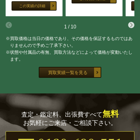
この実績の詳細
龍文堂
木村 清五郎
1
/
10
小原 治五右衛門
豊場 惺也
※買取価格は当日の価格であり、その価格を保証するものではあ
川北 良造
黒井 一楽
りませんので予めご了承下さい。
※状態や付属品の有無、買取方法などによって価格が変動いたし
ます。
玉置 保夫
大谷 司朗
買取実績一覧を見る
船木 研児
勝城 蒼鳳
大澤 光民
大野 昭和斎
宇野 宗甕
三代 山田 常山
無料
査定・鑑定料、出張費すべて
お気軽にご来店・ご相談下さい。
室瀬 和美
山下 義人