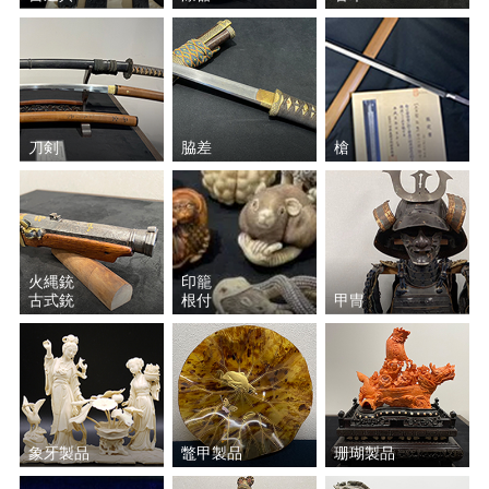
小野 珀子
加藤 土師萌
氷見 晃堂
藤原 啓
村越 風月
宮川 香斎（真葛 香斎）
刀剣
脇差
槍
中里 重利
波多野 善蔵
山本 陶秀
前端 春斎
火縄銃
印籠
古式銃
根付
甲冑
香取 正彦
楠部 彌弌
近藤 悠三
大角 幸枝
大場 松魚
松田 権六
象牙製品
鼈甲製品
珊瑚製品
岩田 藤七
加藤 唐九郎