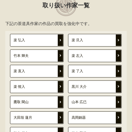
取り扱い作家一覧
下記の茶道具作家の作品の買取を強化中です。
楽 弘入
楽 旦入
竹本 輝夫
楽 左入
楽 直入
楽 了入
楽 惺入
黒川 大介
鷹取 閑山
山本 広已
大田垣 蓮月
高岡銅器