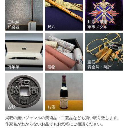
三味線
勲章・軍服
和楽器
尺八
軍事メダル
宝石
万年筆
着物
貴金属・時計
古銭
お酒
掲載の無いジャンルの美術品・工芸品なども買い取り致します。
作家名がわからないお品でもお気軽にご相談ください。