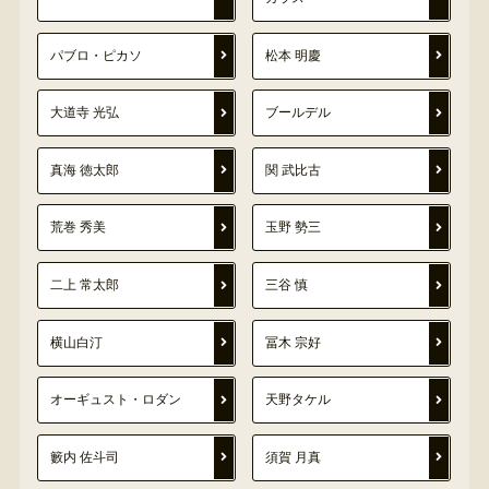
パブロ・ピカソ
松本 明慶
大道寺 光弘
ブールデル
真海 徳太郎
関 武比古
荒巻 秀美
玉野 勢三
二上 常太郎
三谷 慎
横山白汀
冨木 宗好
オーギュスト・ロダン
天野タケル
籔内 佐斗司
須賀 月真