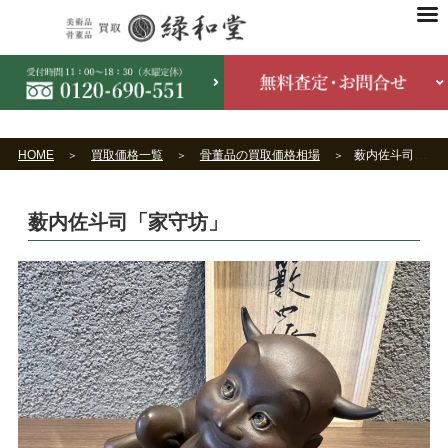
HOME
買取価格一覧
骨董品の買取価格相場
薮内佐斗司「家守坊」
薮内佐斗司「家守坊」