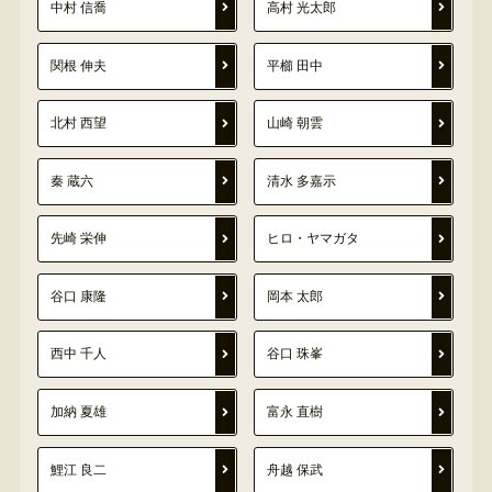
中村 信喬
高村 光太郎
関根 伸夫
平櫛 田中
北村 西望
山崎 朝雲
秦 蔵六
清水 多嘉示
先崎 栄伸
ヒロ・ヤマガタ
谷口 康隆
岡本 太郎
西中 千人
谷口 珠峯
加納 夏雄
富永 直樹
鯉江 良二
舟越 保武