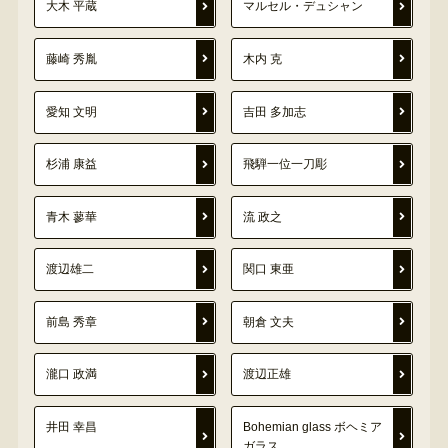
大木 平蔵
マルセル・デュシャン
藤崎 秀胤
木内 克
愛知 文明
吉田 多加志
杉浦 康益
飛騨一位一刀彫
青木 蓼華
流 政之
渡辺雄二
関口 東亜
前島 秀章
朝倉 文夫
瀧口 政満
渡辺正雄
井田 幸昌
Bohemian glass ボヘミア
ガラス