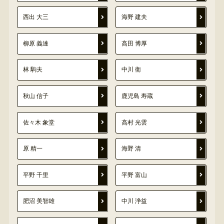
西出 大三
海野 建夫
柳原 義達
高田 博厚
林 駒夫
中川 衛
秋山 信子
鹿児島 寿蔵
佐々木 象堂
高村 光雲
原 精一
海野 清
平野 千里
平野 富山
肥沼 美智雄
中川 浄益