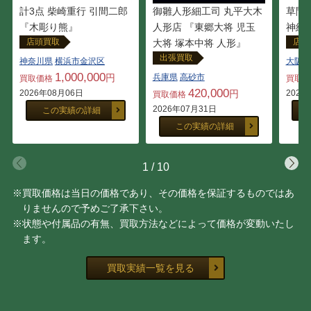
計3点 柴崎重行 引間二郎
御雛人形細工司 丸平大木
草間
『木彫り熊』
人形店 『東郷大将 児玉
神経
店頭買取
店頭
大将 塚本中将 人形』
出張買取
神奈川県
横浜市金沢区
大阪府
1,000,000
円
兵庫県
高砂市
買取価格
買取
420,000
2026年08月06日
円
2026
買取価格
2026年07月31日
この実績の詳細
この実績の詳細
1
/
10
※買取価格は当日の価格であり、その価格を保証するものではあ
りませんので予めご了承下さい。
※状態や付属品の有無、買取方法などによって価格が変動いたし
ます。
買取実績一覧を見る