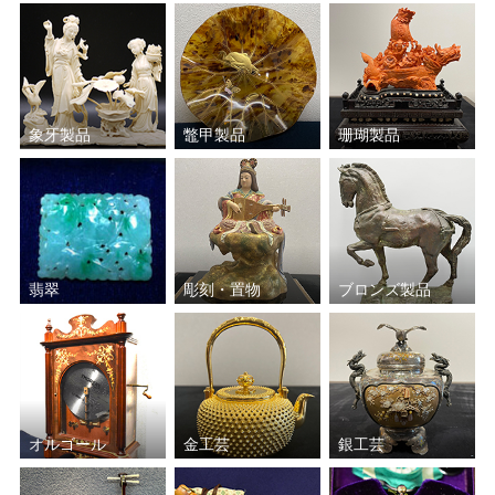
象牙製品
鼈甲製品
珊瑚製品
翡翠
彫刻・置物
ブロンズ製品
オルゴール
金工芸
銀工芸