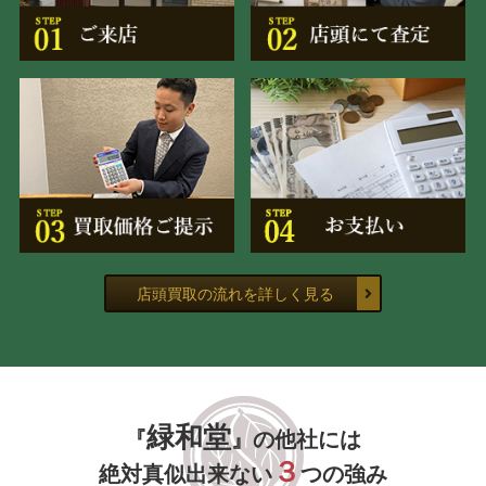
店頭買取の流れを詳しく見る
緑和堂
『
』の他社には
３
絶対真似出来ない
つの強み