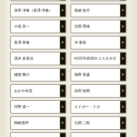
深草 浄春（長澤 浄春）
長納 魚竹
小堤 良一
北岡 秀雄
長澤 草春
沖 泰宣
茂木 多喜治
KOSTA BODA コスタボダ
樋渡 陶六
海野 美盛
おかや木芸
浜田 知明
河野 道一
エドガー・ドガ
岡崎雪声
引間 二郎