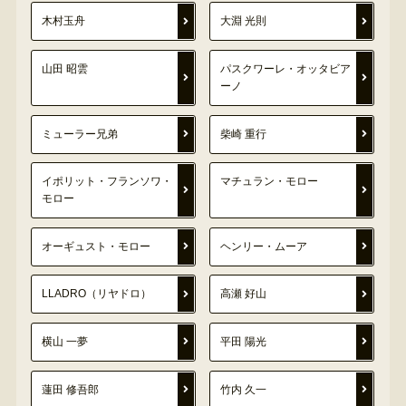
木村玉舟
大淵 光則
山田 昭雲
パスクワーレ・オッタビア
ーノ
ミューラー兄弟
柴崎 重行
イポリット・フランソワ・
マチュラン・モロー
モロー
オーギュスト・モロー
ヘンリー・ムーア
LLADRO（リヤドロ）
高瀬 好山
横山 一夢
平田 陽光
蓮田 修吾郎
竹内 久一