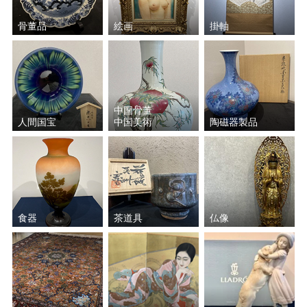
骨董品
絵画
掛軸
中国骨董
人間国宝
中国美術
陶磁器製品
食器
茶道具
仏像