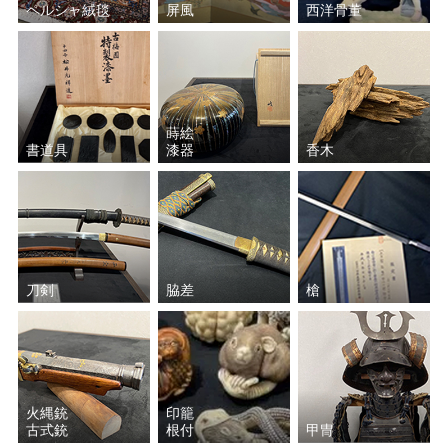
ペルシャ絨毯
屏風
西洋骨董
蒔絵
書道具
漆器
香木
刀剣
脇差
槍
火縄銃
印籠
古式銃
根付
甲冑